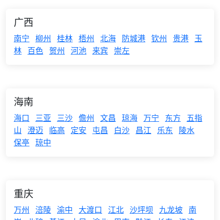
广西
南宁
柳州
桂林
梧州
北海
防城港
钦州
贵港
玉
林
百色
贺州
河池
来宾
崇左
海南
海口
三亚
三沙
儋州
文昌
琼海
万宁
东方
五指
山
澄迈
临高
定安
屯昌
白沙
昌江
乐东
陵水
保亭
琼中
重庆
万州
涪陵
渝中
大渡口
江北
沙坪坝
九龙坡
南