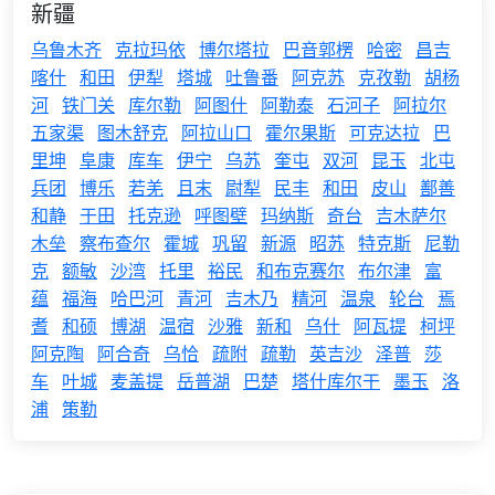
新疆
乌鲁木齐
克拉玛依
博尔塔拉
巴音郭楞
哈密
昌吉
喀什
和田
伊犁
塔城
吐鲁番
阿克苏
克孜勒
胡杨
河
铁门关
库尔勒
阿图什
阿勒泰
石河子
阿拉尔
五家渠
图木舒克
阿拉山口
霍尔果斯
可克达拉
巴
里坤
阜康
库车
伊宁
乌苏
奎屯
双河
昆玉
北屯
兵团
博乐
若羌
且末
尉犁
民丰
和田
皮山
鄯善
和静
于田
托克逊
呼图壁
玛纳斯
奇台
吉木萨尔
木垒
察布查尔
霍城
巩留
新源
昭苏
特克斯
尼勒
克
额敏
沙湾
托里
裕民
和布克赛尔
布尔津
富
蕴
福海
哈巴河
青河
吉木乃
精河
温泉
轮台
焉
耆
和硕
博湖
温宿
沙雅
新和
乌什
阿瓦提
柯坪
阿克陶
阿合奇
乌恰
疏附
疏勒
英吉沙
泽普
莎
车
叶城
麦盖提
岳普湖
巴楚
塔什库尔干
墨玉
洛
浦
策勒