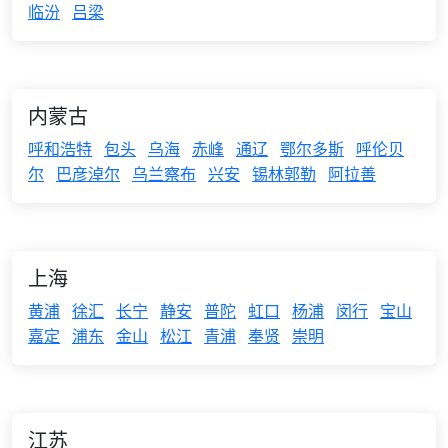
临汾
吕梁
内蒙古
呼和浩特
包头
乌海
赤峰
通辽
鄂尔多斯
呼伦贝
尔
巴彦淖尔
乌兰察布
兴安
锡林郭勒
阿拉善
上海
黄浦
徐汇
长宁
静安
普陀
虹口
杨浦
闵行
宝山
嘉定
浦东
金山
松江
青浦
奉贤
崇明
江苏