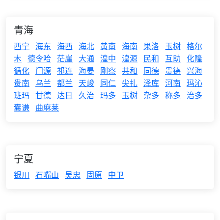
青海
西宁
海东
海西
海北
黄南
海南
果洛
玉树
格尔
木
德令哈
茫崖
大通
湟中
湟源
民和
互助
化隆
循化
门源
祁连
海晏
刚察
共和
同德
贵德
兴海
贵南
乌兰
都兰
天峻
同仁
尖扎
泽库
河南
玛沁
班玛
甘德
达日
久治
玛多
玉树
杂多
称多
治多
囊谦
曲麻莱
宁夏
银川
石嘴山
吴忠
固原
中卫