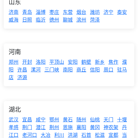
山东
济南
青岛
淄博
枣庄
东营
烟台
潍坊
济宁
泰安
威海
日照
临沂
德州
聊城
滨州
菏泽
河南
郑州
开封
洛阳
平顶山
安阳
鹤壁
新乡
焦作
濮
阳
许昌
漯河
三门峡
南阳
商丘
信阳
周口
驻马
店
济源
湖北
武汉
宜昌
咸宁
鄂州
黄石
随州
仙桃
天门
十堰
孝感
荆门
潜江
荆州
恩施
襄阳
黄冈
神农架
丹
江口
老河口
大冶
利川
洪湖
石首
松滋
宜都
当