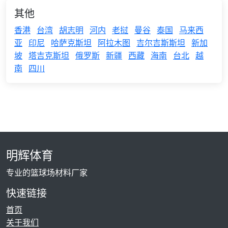
其他
香港
台湾
胡志明
河内
老挝
曼谷
泰国
马来西
亚
印尼
哈萨克斯坦
阿拉木图
吉尔吉斯斯坦
新加
坡
塔吉克斯坦
俄罗斯
新疆
西藏
海南
台北
越
南
四川
明辉体育
专业的篮球场材料厂家
快速链接
首页
关于我们