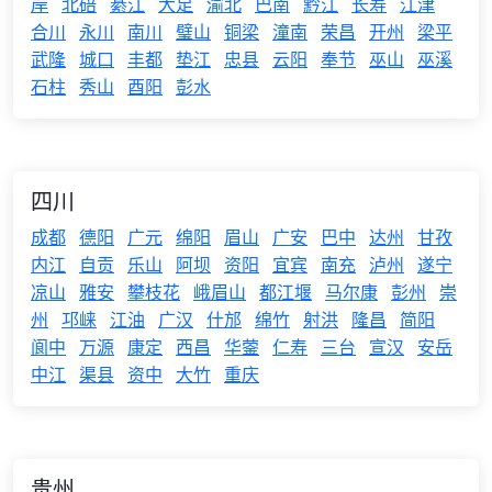
岸
北碚
綦江
大足
渝北
巴南
黔江
长寿
江津
合川
永川
南川
璧山
铜梁
潼南
荣昌
开州
梁平
武隆
城口
丰都
垫江
忠县
云阳
奉节
巫山
巫溪
石柱
秀山
酉阳
彭水
四川
成都
德阳
广元
绵阳
眉山
广安
巴中
达州
甘孜
内江
自贡
乐山
阿坝
资阳
宜宾
南充
泸州
遂宁
凉山
雅安
攀枝花
峨眉山
都江堰
马尔康
彭州
崇
州
邛崃
江油
广汉
什邡
绵竹
射洪
隆昌
简阳
阆中
万源
康定
西昌
华蓥
仁寿
三台
宣汉
安岳
中江
渠县
资中
大竹
重庆
贵州