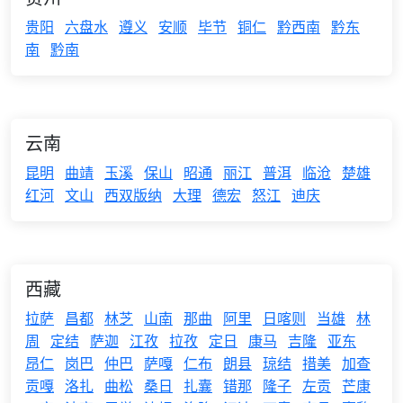
贵阳
六盘水
遵义
安顺
毕节
铜仁
黔西南
黔东
南
黔南
云南
昆明
曲靖
玉溪
保山
昭通
丽江
普洱
临沧
楚雄
红河
文山
西双版纳
大理
德宏
怒江
迪庆
西藏
拉萨
昌都
林芝
山南
那曲
阿里
日喀则
当雄
林
周
定结
萨迦
江孜
拉孜
定日
康马
吉隆
亚东
昂仁
岗巴
仲巴
萨嘎
仁布
朗县
琼结
措美
加查
贡嘎
洛扎
曲松
桑日
扎囊
错那
隆子
左贡
芒康