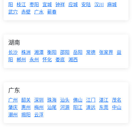
阳
枝江
枣阳
宜城
钟祥
应城
安陆
汉川
麻城
武穴
赤壁
广水
蕲春
湖南
长沙
株洲
湘潭
衡阳
邵阳
岳阳
常德
张家界
益
阳
郴州
永州
怀化
娄底
湘西
广东
广州
韶关
深圳
珠海
汕头
佛山
江门
湛江
茂名
肇庆
惠州
梅州
汕尾
河源
阳江
清远
东莞
中山
潮州
揭阳
云浮