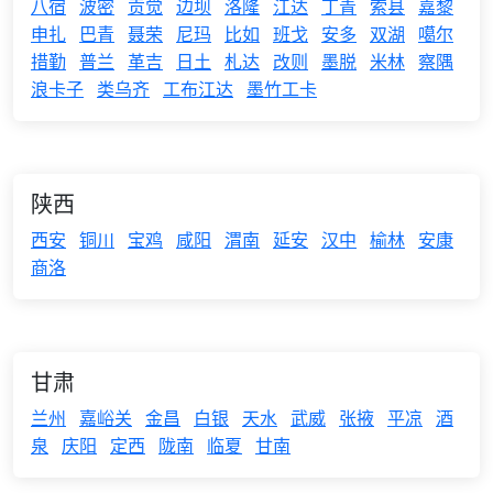
八宿
波密
贡觉
边坝
洛隆
江达
丁青
索县
嘉黎
申扎
巴青
聂荣
尼玛
比如
班戈
安多
双湖
噶尔
措勤
普兰
革吉
日土
札达
改则
墨脱
米林
察隅
浪卡子
类乌齐
工布江达
墨竹工卡
陕西
西安
铜川
宝鸡
咸阳
渭南
延安
汉中
榆林
安康
商洛
甘肃
兰州
嘉峪关
金昌
白银
天水
武威
张掖
平凉
酒
泉
庆阳
定西
陇南
临夏
甘南