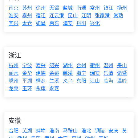
南京
苏州
徐州
无锡
盐城
南通
常州
镇江
扬州
淮安
泰州
宿迁
连云港
昆山
江阴
张家港
常熟
宜兴
太仓
如皋
启东
海安
丹阳
兴化
浙江
杭州
宁波
嘉兴
绍兴
湖州
台州
衢州
温州
舟山
丽水
金华
建德
余姚
慈溪
海宁
瑞安
乐清
诸暨
嵊州
平湖
桐乡
兰溪
义乌
东阳
江山
临海
温岭
龙泉
玉环
永康
永嘉
安徽
合肥
芜湖
蚌埠
淮南
马鞍山
淮北
铜陵
安庆
黄