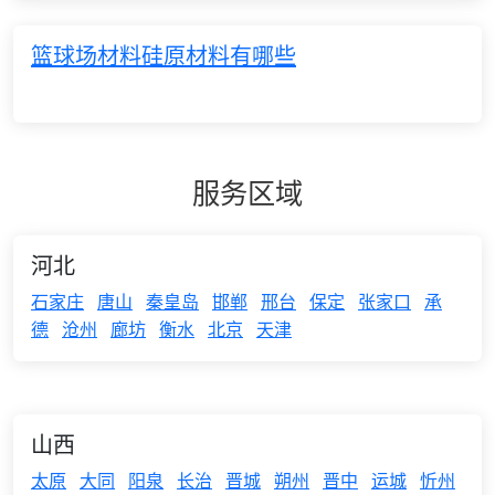
篮球场材料硅原材料有哪些
服务区域
河北
石家庄
唐山
秦皇岛
邯郸
邢台
保定
张家口
承
德
沧州
廊坊
衡水
北京
天津
山西
太原
大同
阳泉
长治
晋城
朔州
晋中
运城
忻州