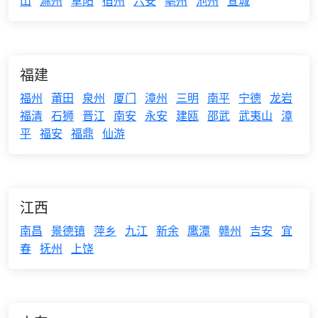
山
滁州
阜阳
宿州
六安
亳州
池州
宣城
福建
福州
莆田
泉州
厦门
漳州
三明
南平
宁德
龙岩
福清
石狮
晋江
南安
永安
建瓯
邵武
武夷山
漳
平
福安
福鼎
仙游
江西
南昌
景德镇
萍乡
九江
新余
鹰潭
赣州
吉安
宜
春
抚州
上饶