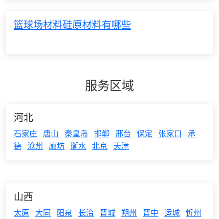
篮球场材料硅原材料有哪些
服务区域
河北
石家庄
唐山
秦皇岛
邯郸
邢台
保定
张家口
承
德
沧州
廊坊
衡水
北京
天津
山西
太原
大同
阳泉
长治
晋城
朔州
晋中
运城
忻州