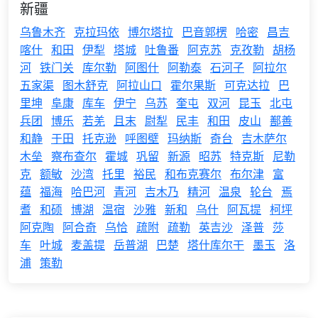
新疆
乌鲁木齐
克拉玛依
博尔塔拉
巴音郭楞
哈密
昌吉
喀什
和田
伊犁
塔城
吐鲁番
阿克苏
克孜勒
胡杨
河
铁门关
库尔勒
阿图什
阿勒泰
石河子
阿拉尔
五家渠
图木舒克
阿拉山口
霍尔果斯
可克达拉
巴
里坤
阜康
库车
伊宁
乌苏
奎屯
双河
昆玉
北屯
兵团
博乐
若羌
且末
尉犁
民丰
和田
皮山
鄯善
和静
于田
托克逊
呼图壁
玛纳斯
奇台
吉木萨尔
木垒
察布查尔
霍城
巩留
新源
昭苏
特克斯
尼勒
克
额敏
沙湾
托里
裕民
和布克赛尔
布尔津
富
蕴
福海
哈巴河
青河
吉木乃
精河
温泉
轮台
焉
耆
和硕
博湖
温宿
沙雅
新和
乌什
阿瓦提
柯坪
阿克陶
阿合奇
乌恰
疏附
疏勒
英吉沙
泽普
莎
车
叶城
麦盖提
岳普湖
巴楚
塔什库尔干
墨玉
洛
浦
策勒