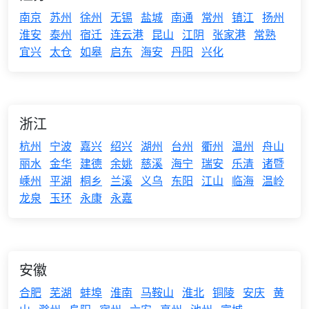
南京
苏州
徐州
无锡
盐城
南通
常州
镇江
扬州
淮安
泰州
宿迁
连云港
昆山
江阴
张家港
常熟
宜兴
太仓
如皋
启东
海安
丹阳
兴化
浙江
杭州
宁波
嘉兴
绍兴
湖州
台州
衢州
温州
舟山
丽水
金华
建德
余姚
慈溪
海宁
瑞安
乐清
诸暨
嵊州
平湖
桐乡
兰溪
义乌
东阳
江山
临海
温岭
龙泉
玉环
永康
永嘉
安徽
合肥
芜湖
蚌埠
淮南
马鞍山
淮北
铜陵
安庆
黄