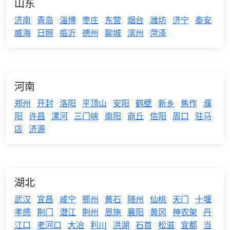
山东
济南
青岛
淄博
枣庄
东营
烟台
潍坊
济宁
泰安
威海
日照
临沂
德州
聊城
滨州
菏泽
河南
郑州
开封
洛阳
平顶山
安阳
鹤壁
新乡
焦作
濮
阳
许昌
漯河
三门峡
南阳
商丘
信阳
周口
驻马
店
济源
湖北
武汉
宜昌
咸宁
鄂州
黄石
随州
仙桃
天门
十堰
孝感
荆门
潜江
荆州
恩施
襄阳
黄冈
神农架
丹
江口
老河口
大冶
利川
洪湖
石首
松滋
宜都
当