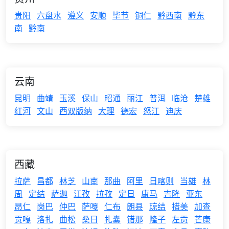
贵阳
六盘水
遵义
安顺
毕节
铜仁
黔西南
黔东
南
黔南
云南
昆明
曲靖
玉溪
保山
昭通
丽江
普洱
临沧
楚雄
红河
文山
西双版纳
大理
德宏
怒江
迪庆
西藏
拉萨
昌都
林芝
山南
那曲
阿里
日喀则
当雄
林
周
定结
萨迦
江孜
拉孜
定日
康马
吉隆
亚东
昂仁
岗巴
仲巴
萨嘎
仁布
朗县
琼结
措美
加查
贡嘎
洛扎
曲松
桑日
扎囊
错那
隆子
左贡
芒康