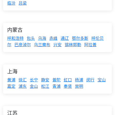
临汾
吕梁
内蒙古
呼和浩特
包头
乌海
赤峰
通辽
鄂尔多斯
呼伦贝
尔
巴彦淖尔
乌兰察布
兴安
锡林郭勒
阿拉善
上海
黄浦
徐汇
长宁
静安
普陀
虹口
杨浦
闵行
宝山
嘉定
浦东
金山
松江
青浦
奉贤
崇明
江苏