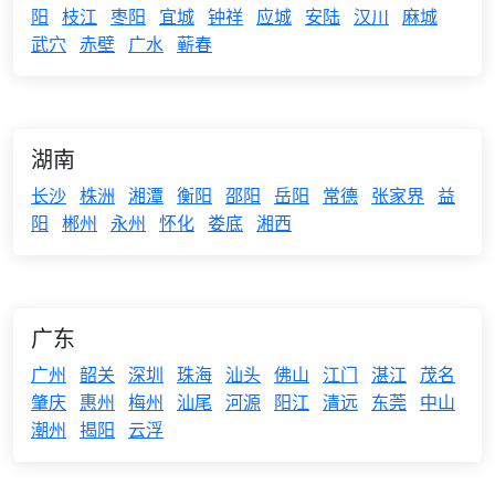
阳
枝江
枣阳
宜城
钟祥
应城
安陆
汉川
麻城
武穴
赤壁
广水
蕲春
湖南
长沙
株洲
湘潭
衡阳
邵阳
岳阳
常德
张家界
益
阳
郴州
永州
怀化
娄底
湘西
广东
广州
韶关
深圳
珠海
汕头
佛山
江门
湛江
茂名
肇庆
惠州
梅州
汕尾
河源
阳江
清远
东莞
中山
潮州
揭阳
云浮