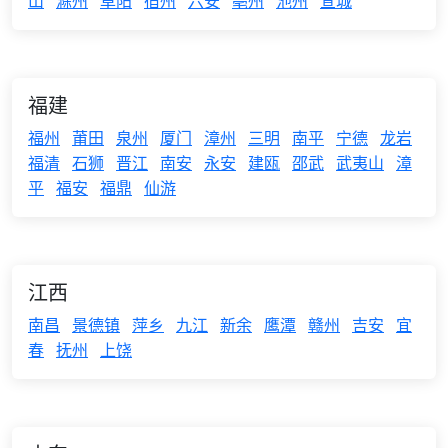
山
滁州
阜阳
宿州
六安
亳州
池州
宣城
福建
福州
莆田
泉州
厦门
漳州
三明
南平
宁德
龙岩
福清
石狮
晋江
南安
永安
建瓯
邵武
武夷山
漳
平
福安
福鼎
仙游
江西
南昌
景德镇
萍乡
九江
新余
鹰潭
赣州
吉安
宜
春
抚州
上饶