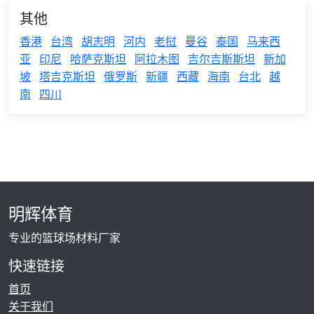
其他
香港
台湾
胡志明
河内
老挝
曼谷
泰国
马来西
亚
印尼
哈萨克斯坦
阿拉木图
吉尔吉斯斯坦
新加
坡
塔吉克斯坦
俄罗斯
新疆
西藏
海南
台北
越
南
四川
明辉体育
专业的篮球场材料厂家
快速链接
首页
关于我们