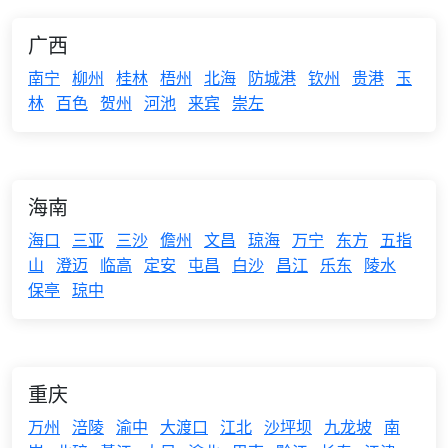
广西
南宁
柳州
桂林
梧州
北海
防城港
钦州
贵港
玉
林
百色
贺州
河池
来宾
崇左
海南
海口
三亚
三沙
儋州
文昌
琼海
万宁
东方
五指
山
澄迈
临高
定安
屯昌
白沙
昌江
乐东
陵水
保亭
琼中
重庆
万州
涪陵
渝中
大渡口
江北
沙坪坝
九龙坡
南