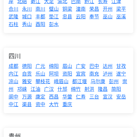
岸
北碚
綦江
大足
渝北
巴南
黔江
长寿
江津
合川
永川
南川
璧山
铜梁
潼南
荣昌
开州
梁平
武隆
城口
丰都
垫江
忠县
云阳
奉节
巫山
巫溪
石柱
秀山
酉阳
彭水
四川
成都
德阳
广元
绵阳
眉山
广安
巴中
达州
甘孜
内江
自贡
乐山
阿坝
资阳
宜宾
南充
泸州
遂宁
凉山
雅安
攀枝花
峨眉山
都江堰
马尔康
彭州
崇
州
邛崃
江油
广汉
什邡
绵竹
射洪
隆昌
简阳
阆中
万源
康定
西昌
华蓥
仁寿
三台
宣汉
安岳
中江
渠县
资中
大竹
重庆
贵州