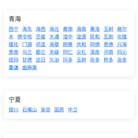
青海
西宁
海东
海西
海北
黄南
海南
果洛
玉树
格尔
木
德令哈
茫崖
大通
湟中
湟源
民和
互助
化隆
循化
门源
祁连
海晏
刚察
共和
同德
贵德
兴海
贵南
乌兰
都兰
天峻
同仁
尖扎
泽库
河南
玛沁
班玛
甘德
达日
久治
玛多
玉树
杂多
称多
治多
囊谦
曲麻莱
宁夏
银川
石嘴山
吴忠
固原
中卫