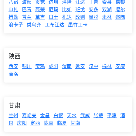
八宿
波密
贡觉
边坝
洛隆
江达
丁青
索县
嘉黎
申扎
巴青
聂荣
尼玛
比如
班戈
安多
双湖
噶尔
措勤
普兰
革吉
日土
札达
改则
墨脱
米林
察隅
浪卡子
类乌齐
工布江达
墨竹工卡
陕西
西安
铜川
宝鸡
咸阳
渭南
延安
汉中
榆林
安康
商洛
甘肃
兰州
嘉峪关
金昌
白银
天水
武威
张掖
平凉
酒
泉
庆阳
定西
陇南
临夏
甘南