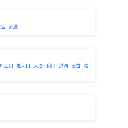
马店
济源
丹江口
老河口
大冶
利川
洪湖
石首
松