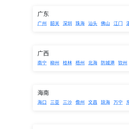
广东
广州
韶关
深圳
珠海
汕头
佛山
江门
广西
南宁
柳州
桂林
梧州
北海
防城港
钦州
海南
海口
三亚
三沙
儋州
文昌
琼海
万宁