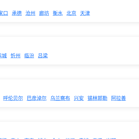
家口
承德
沧州
廊坊
衡水
北京
天津
运城
忻州
临汾
吕梁
呼伦贝尔
巴彦淖尔
乌兰察布
兴安
锡林郭勒
阿拉善