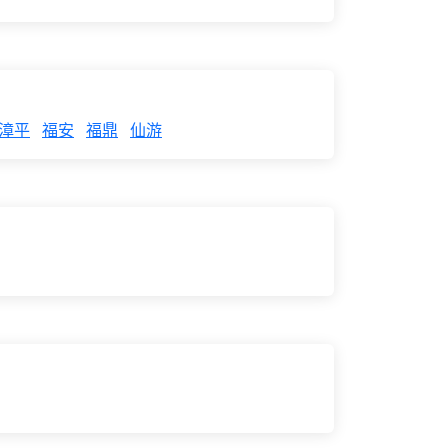
漳平
福安
福鼎
仙游