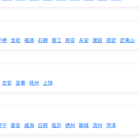
宁德
龙岩
福清
石狮
晋江
南安
永安
建瓯
邵武
武夷山
吉安
宜春
抚州
上饶
济宁
泰安
威海
日照
临沂
德州
聊城
滨州
菏泽