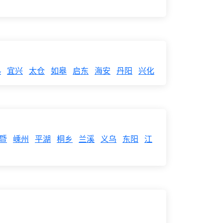
熟
宜兴
太仓
如皋
启东
海安
丹阳
兴化
暨
嵊州
平湖
桐乡
兰溪
义乌
东阳
江