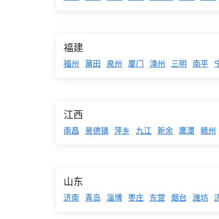
福建
福州
莆田
泉州
厦门
漳州
三明
南平
江西
南昌
景德镇
萍乡
九江
新余
鹰潭
赣州
山东
济南
青岛
淄博
枣庄
东营
烟台
潍坊