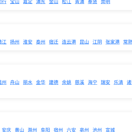
闵行
宝山
嘉定
浦东
金山
松江
青浦
奉贤
崇明
镇江
扬州
淮安
泰州
宿迁
连云港
昆山
江阴
张家港
常
温州
舟山
丽水
金华
建德
余姚
慈溪
海宁
瑞安
乐清
诸
安庆
黄山
滁州
阜阳
宿州
六安
亳州
池州
宣城