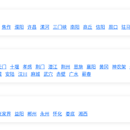
焦作
濮阳
许昌
漯河
三门峡
南阳
商丘
信阳
周口
驻
天门
十堰
孝感
荆门
潜江
荆州
恩施
襄阳
黄冈
神农架
城
安陆
汉川
麻城
武穴
赤壁
广水
蕲春
张家界
益阳
郴州
永州
怀化
娄底
湘西