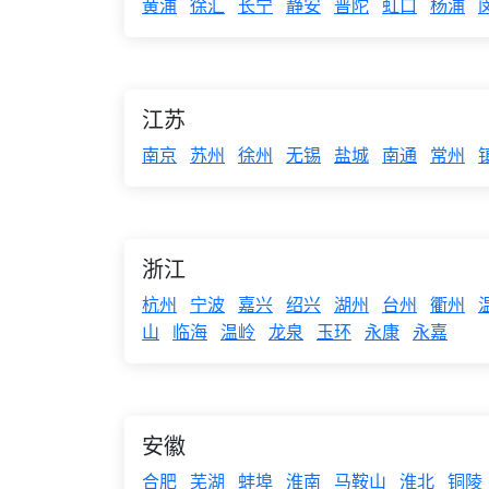
黄浦
徐汇
长宁
静安
普陀
虹口
杨浦
江苏
南京
苏州
徐州
无锡
盐城
南通
常州
浙江
杭州
宁波
嘉兴
绍兴
湖州
台州
衢州
山
临海
温岭
龙泉
玉环
永康
永嘉
安徽
合肥
芜湖
蚌埠
淮南
马鞍山
淮北
铜陵