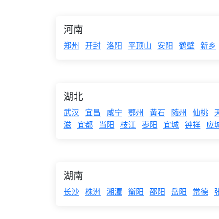
河南
郑州
开封
洛阳
平顶山
安阳
鹤壁
新乡
湖北
武汉
宜昌
咸宁
鄂州
黄石
随州
仙桃
滋
宜都
当阳
枝江
枣阳
宜城
钟祥
应
湖南
长沙
株洲
湘潭
衡阳
邵阳
岳阳
常德