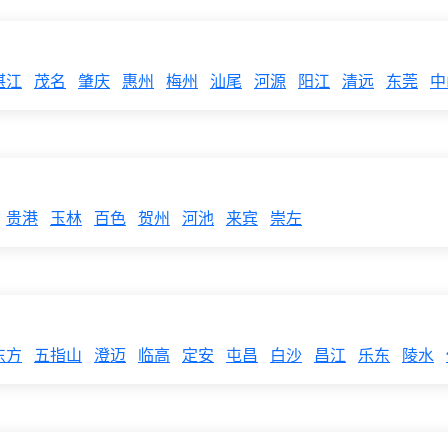
湛江
茂名
肇庆
惠州
梅州
汕尾
河源
阳江
清远
东莞
中
贵港
玉林
百色
贺州
河池
来宾
崇左
东方
五指山
澄迈
临高
定安
屯昌
白沙
昌江
乐东
陵水