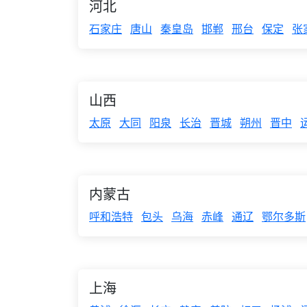
河北
石家庄
唐山
秦皇岛
邯郸
邢台
保定
张
山西
太原
大同
阳泉
长治
晋城
朔州
晋中
内蒙古
呼和浩特
包头
乌海
赤峰
通辽
鄂尔多斯
上海