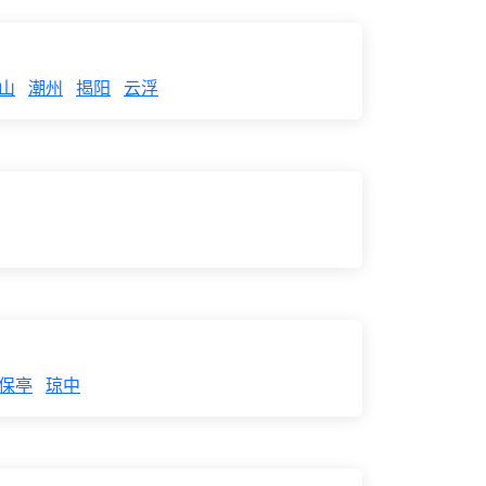
山
潮州
揭阳
云浮
保亭
琼中