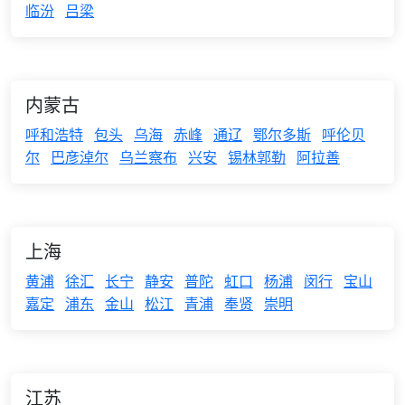
临汾
吕梁
内蒙古
呼和浩特
包头
乌海
赤峰
通辽
鄂尔多斯
呼伦贝
尔
巴彦淖尔
乌兰察布
兴安
锡林郭勒
阿拉善
上海
黄浦
徐汇
长宁
静安
普陀
虹口
杨浦
闵行
宝山
嘉定
浦东
金山
松江
青浦
奉贤
崇明
江苏