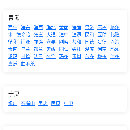
青海
西宁
海东
海西
海北
黄南
海南
果洛
玉树
格尔
木
德令哈
茫崖
大通
湟中
湟源
民和
互助
化隆
循化
门源
祁连
海晏
刚察
共和
同德
贵德
兴海
贵南
乌兰
都兰
天峻
同仁
尖扎
泽库
河南
玛沁
班玛
甘德
达日
久治
玛多
玉树
杂多
称多
治多
囊谦
曲麻莱
宁夏
银川
石嘴山
吴忠
固原
中卫