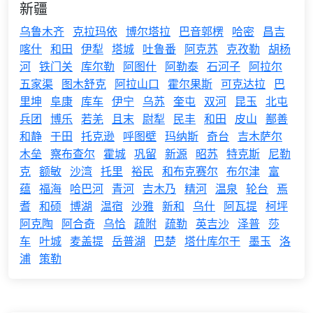
新疆
乌鲁木齐
克拉玛依
博尔塔拉
巴音郭楞
哈密
昌吉
喀什
和田
伊犁
塔城
吐鲁番
阿克苏
克孜勒
胡杨
河
铁门关
库尔勒
阿图什
阿勒泰
石河子
阿拉尔
五家渠
图木舒克
阿拉山口
霍尔果斯
可克达拉
巴
里坤
阜康
库车
伊宁
乌苏
奎屯
双河
昆玉
北屯
兵团
博乐
若羌
且末
尉犁
民丰
和田
皮山
鄯善
和静
于田
托克逊
呼图壁
玛纳斯
奇台
吉木萨尔
木垒
察布查尔
霍城
巩留
新源
昭苏
特克斯
尼勒
克
额敏
沙湾
托里
裕民
和布克赛尔
布尔津
富
蕴
福海
哈巴河
青河
吉木乃
精河
温泉
轮台
焉
耆
和硕
博湖
温宿
沙雅
新和
乌什
阿瓦提
柯坪
阿克陶
阿合奇
乌恰
疏附
疏勒
英吉沙
泽普
莎
车
叶城
麦盖提
岳普湖
巴楚
塔什库尔干
墨玉
洛
浦
策勒