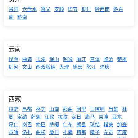
贵阳
六盘水
遵义
安顺
毕节
铜仁
黔西南
黔东
南
黔南
云南
昆明
曲靖
玉溪
保山
昭通
丽江
普洱
临沧
楚雄
红河
文山
西双版纳
大理
德宏
怒江
迪庆
西藏
拉萨
昌都
林芝
山南
那曲
阿里
日喀则
当雄
林
周
定结
萨迦
江孜
拉孜
定日
康马
吉隆
亚东
昂仁
岗巴
仲巴
萨嘎
仁布
朗县
琼结
措美
加查
贡嘎
洛扎
曲松
桑日
扎囊
错那
隆子
左贡
芒康