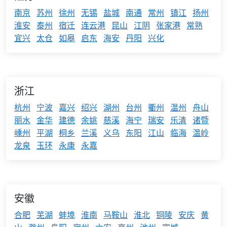
南京
苏州
徐州
无锡
盐城
南通
常州
镇江
扬州
淮安
泰州
宿迁
连云港
昆山
江阴
张家港
常熟
宜兴
太仓
如皋
启东
海安
丹阳
兴化
浙江
杭州
宁波
嘉兴
绍兴
湖州
台州
衢州
温州
舟山
丽水
金华
建德
余姚
慈溪
海宁
瑞安
乐清
诸暨
嵊州
平湖
桐乡
兰溪
义乌
东阳
江山
临海
温岭
龙泉
玉环
永康
永嘉
安徽
合肥
芜湖
蚌埠
淮南
马鞍山
淮北
铜陵
安庆
黄