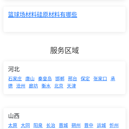
篮球场材料硅原材料有哪些
服务区域
河北
石家庄
唐山
秦皇岛
邯郸
邢台
保定
张家口
承
德
沧州
廊坊
衡水
北京
天津
山西
太原
大同
阳泉
长治
晋城
朔州
晋中
运城
忻州