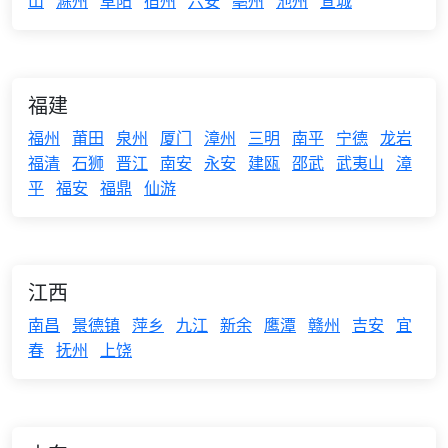
山
滁州
阜阳
宿州
六安
亳州
池州
宣城
福建
福州
莆田
泉州
厦门
漳州
三明
南平
宁德
龙岩
福清
石狮
晋江
南安
永安
建瓯
邵武
武夷山
漳
平
福安
福鼎
仙游
江西
南昌
景德镇
萍乡
九江
新余
鹰潭
赣州
吉安
宜
春
抚州
上饶