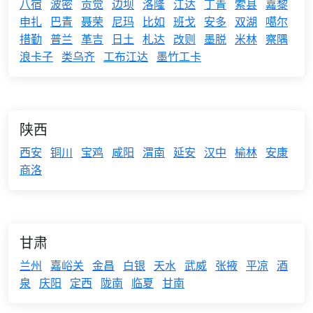
八宿
波密
贡觉
边坝
洛隆
江达
丁青
索县
嘉黎
申扎
巴青
聂荣
尼玛
比如
班戈
安多
双湖
噶尔
措勤
普兰
革吉
日土
札达
改则
墨脱
米林
察隅
浪卡子
类乌齐
工布江达
墨竹工卡
陕西
西安
铜川
宝鸡
咸阳
渭南
延安
汉中
榆林
安康
商洛
甘肃
兰州
嘉峪关
金昌
白银
天水
武威
张掖
平凉
酒
泉
庆阳
定西
陇南
临夏
甘南