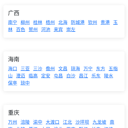
广西
南宁
柳州
桂林
梧州
北海
防城港
钦州
贵港
玉
林
百色
贺州
河池
来宾
崇左
海南
海口
三亚
三沙
儋州
文昌
琼海
万宁
东方
五指
山
澄迈
临高
定安
屯昌
白沙
昌江
乐东
陵水
保亭
琼中
重庆
万州
涪陵
渝中
大渡口
江北
沙坪坝
九龙坡
南