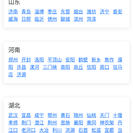
山东
济南
青岛
淄博
枣庄
东营
烟台
潍坊
济宁
泰安
威海
日照
临沂
德州
聊城
滨州
菏泽
河南
郑州
开封
洛阳
平顶山
安阳
鹤壁
新乡
焦作
濮
阳
许昌
漯河
三门峡
南阳
商丘
信阳
周口
驻马
店
济源
湖北
武汉
宜昌
咸宁
鄂州
黄石
随州
仙桃
天门
十堰
孝感
荆门
潜江
荆州
恩施
襄阳
黄冈
神农架
丹
江口
老河口
大冶
利川
洪湖
石首
松滋
宜都
当