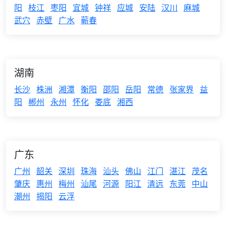
阳
枝江
枣阳
宜城
钟祥
应城
安陆
汉川
麻城
武穴
赤壁
广水
蕲春
湖南
长沙
株洲
湘潭
衡阳
邵阳
岳阳
常德
张家界
益
阳
郴州
永州
怀化
娄底
湘西
广东
广州
韶关
深圳
珠海
汕头
佛山
江门
湛江
茂名
肇庆
惠州
梅州
汕尾
河源
阳江
清远
东莞
中山
潮州
揭阳
云浮