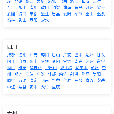
岸
北碚
綦江
大足
渝北
巴南
黔江
长寿
江津
合川
永川
南川
璧山
铜梁
潼南
荣昌
开州
梁平
武隆
城口
丰都
垫江
忠县
云阳
奉节
巫山
巫溪
石柱
秀山
酉阳
彭水
四川
成都
德阳
广元
绵阳
眉山
广安
巴中
达州
甘孜
内江
自贡
乐山
阿坝
资阳
宜宾
南充
泸州
遂宁
凉山
雅安
攀枝花
峨眉山
都江堰
马尔康
彭州
崇
州
邛崃
江油
广汉
什邡
绵竹
射洪
隆昌
简阳
阆中
万源
康定
西昌
华蓥
仁寿
三台
宣汉
安岳
中江
渠县
资中
大竹
重庆
贵州