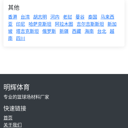
其他
香港
台湾
胡志明
河内
老挝
曼谷
泰国
马来西
亚
印尼
哈萨克斯坦
阿拉木图
吉尔吉斯斯坦
新加
坡
塔吉克斯坦
俄罗斯
新疆
西藏
海南
台北
越
南
四川
明辉体育
专业的篮球场材料厂家
快速链接
首页
关于我们