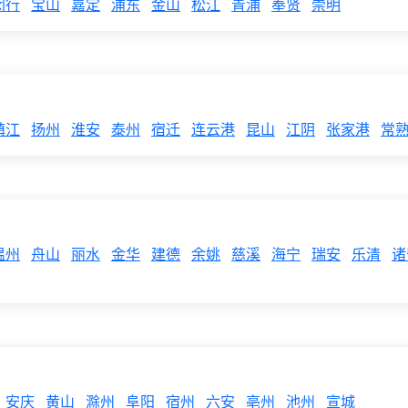
闵行
宝山
嘉定
浦东
金山
松江
青浦
奉贤
崇明
镇江
扬州
淮安
泰州
宿迁
连云港
昆山
江阴
张家港
常
温州
舟山
丽水
金华
建德
余姚
慈溪
海宁
瑞安
乐清
诸
安庆
黄山
滁州
阜阳
宿州
六安
亳州
池州
宣城