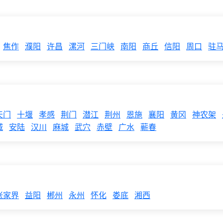
焦作
濮阳
许昌
漯河
三门峡
南阳
商丘
信阳
周口
驻
天门
十堰
孝感
荆门
潜江
荆州
恩施
襄阳
黄冈
神农架
城
安陆
汉川
麻城
武穴
赤壁
广水
蕲春
张家界
益阳
郴州
永州
怀化
娄底
湘西