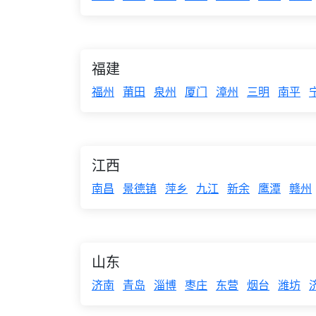
福建
福州
莆田
泉州
厦门
漳州
三明
南平
江西
南昌
景德镇
萍乡
九江
新余
鹰潭
赣州
山东
济南
青岛
淄博
枣庄
东营
烟台
潍坊