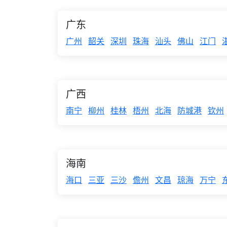
广东
广州
韶关
深圳
珠海
汕头
佛山
江门
广西
南宁
柳州
桂林
梧州
北海
防城港
钦州
海南
海口
三亚
三沙
儋州
文昌
琼海
万宁