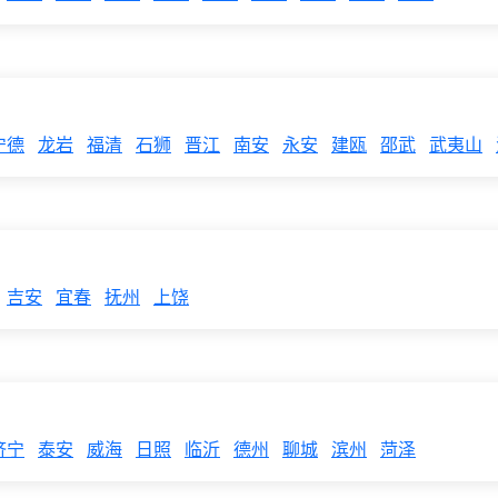
宁德
龙岩
福清
石狮
晋江
南安
永安
建瓯
邵武
武夷山
吉安
宜春
抚州
上饶
济宁
泰安
威海
日照
临沂
德州
聊城
滨州
菏泽