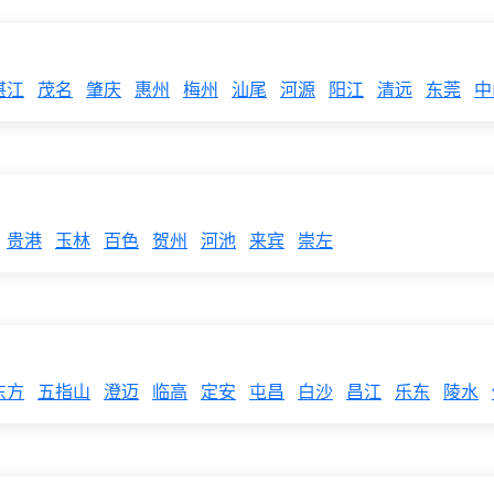
湛江
茂名
肇庆
惠州
梅州
汕尾
河源
阳江
清远
东莞
中
贵港
玉林
百色
贺州
河池
来宾
崇左
东方
五指山
澄迈
临高
定安
屯昌
白沙
昌江
乐东
陵水