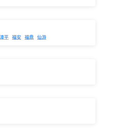
漳平
福安
福鼎
仙游