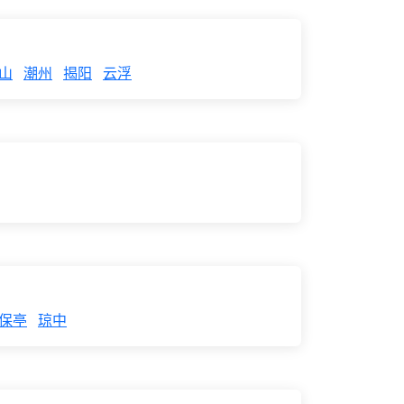
山
潮州
揭阳
云浮
保亭
琼中