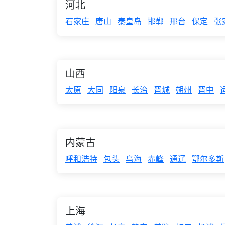
河北
石家庄
唐山
秦皇岛
邯郸
邢台
保定
张
山西
太原
大同
阳泉
长治
晋城
朔州
晋中
内蒙古
呼和浩特
包头
乌海
赤峰
通辽
鄂尔多斯
上海