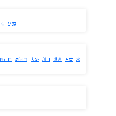
马店
济源
丹江口
老河口
大冶
利川
洪湖
石首
松