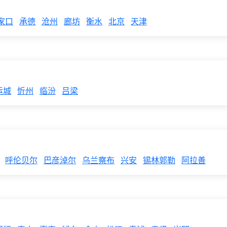
家口
承德
沧州
廊坊
衡水
北京
天津
运城
忻州
临汾
吕梁
呼伦贝尔
巴彦淖尔
乌兰察布
兴安
锡林郭勒
阿拉善