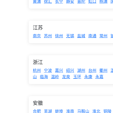
黄浦
徐汇
长宁
静安
普陀
虹口
杨浦
江苏
南京
苏州
徐州
无锡
盐城
南通
常州
浙江
杭州
宁波
嘉兴
绍兴
湖州
台州
衢州
山
临海
温岭
龙泉
玉环
永康
永嘉
安徽
合肥
芜湖
蚌埠
淮南
马鞍山
淮北
铜陵