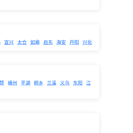
熟
宜兴
太仓
如皋
启东
海安
丹阳
兴化
暨
嵊州
平湖
桐乡
兰溪
义乌
东阳
江