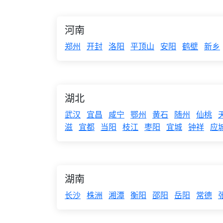
河南
郑州
开封
洛阳
平顶山
安阳
鹤壁
新乡
湖北
武汉
宜昌
咸宁
鄂州
黄石
随州
仙桃
滋
宜都
当阳
枝江
枣阳
宜城
钟祥
应
湖南
长沙
株洲
湘潭
衡阳
邵阳
岳阳
常德