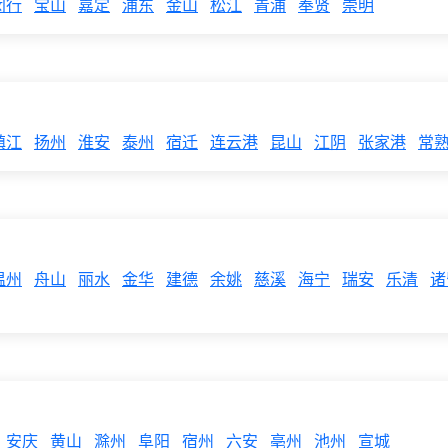
闵行
宝山
嘉定
浦东
金山
松江
青浦
奉贤
崇明
镇江
扬州
淮安
泰州
宿迁
连云港
昆山
江阴
张家港
常
温州
舟山
丽水
金华
建德
余姚
慈溪
海宁
瑞安
乐清
诸
安庆
黄山
滁州
阜阳
宿州
六安
亳州
池州
宣城