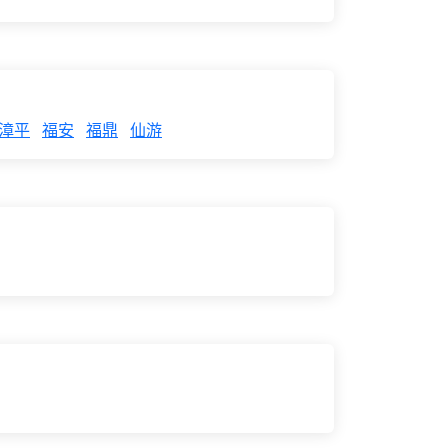
漳平
福安
福鼎
仙游