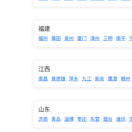
福建
福州
莆田
泉州
厦门
漳州
三明
南平
江西
南昌
景德镇
萍乡
九江
新余
鹰潭
赣州
山东
济南
青岛
淄博
枣庄
东营
烟台
潍坊