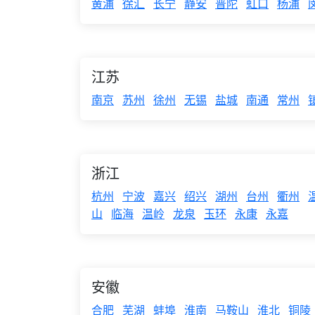
黄浦
徐汇
长宁
静安
普陀
虹口
杨浦
江苏
南京
苏州
徐州
无锡
盐城
南通
常州
浙江
杭州
宁波
嘉兴
绍兴
湖州
台州
衢州
山
临海
温岭
龙泉
玉环
永康
永嘉
安徽
合肥
芜湖
蚌埠
淮南
马鞍山
淮北
铜陵