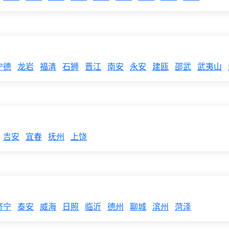
宁德
龙岩
福清
石狮
晋江
南安
永安
建瓯
邵武
武夷山
吉安
宜春
抚州
上饶
济宁
泰安
威海
日照
临沂
德州
聊城
滨州
菏泽