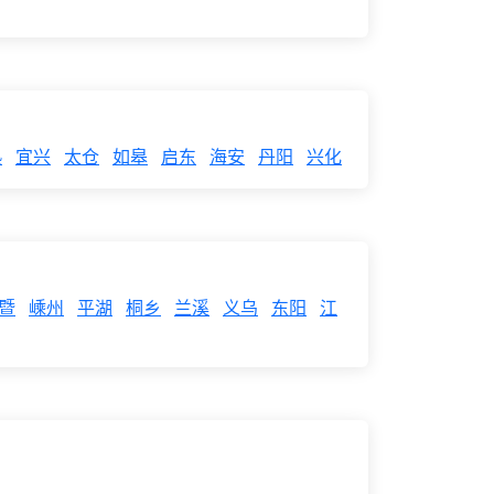
熟
宜兴
太仓
如皋
启东
海安
丹阳
兴化
暨
嵊州
平湖
桐乡
兰溪
义乌
东阳
江