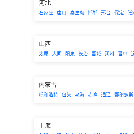
河北
石家庄
唐山
秦皇岛
邯郸
邢台
保定
张
山西
太原
大同
阳泉
长治
晋城
朔州
晋中
内蒙古
呼和浩特
包头
乌海
赤峰
通辽
鄂尔多斯
上海