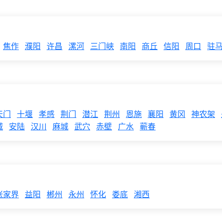
焦作
濮阳
许昌
漯河
三门峡
南阳
商丘
信阳
周口
驻
天门
十堰
孝感
荆门
潜江
荆州
恩施
襄阳
黄冈
神农架
城
安陆
汉川
麻城
武穴
赤壁
广水
蕲春
张家界
益阳
郴州
永州
怀化
娄底
湘西