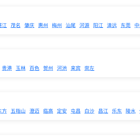
湛江
茂名
肇庆
惠州
梅州
汕尾
河源
阳江
清远
东莞
中
贵港
玉林
百色
贺州
河池
来宾
崇左
东方
五指山
澄迈
临高
定安
屯昌
白沙
昌江
乐东
陵水