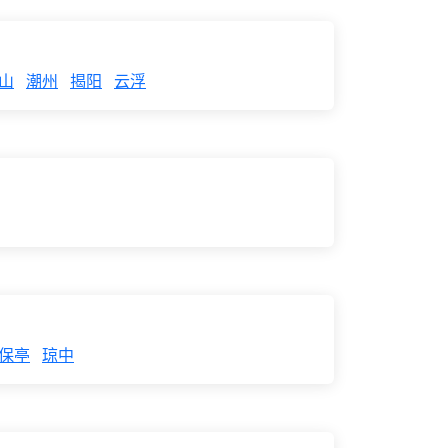
山
潮州
揭阳
云浮
保亭
琼中