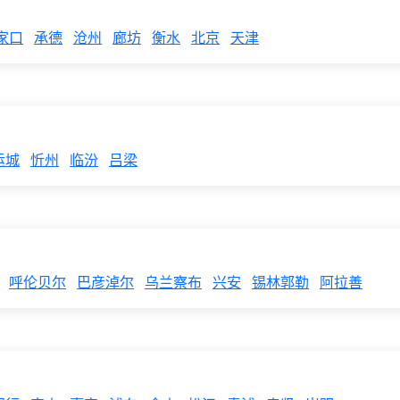
家口
承德
沧州
廊坊
衡水
北京
天津
运城
忻州
临汾
吕梁
呼伦贝尔
巴彦淖尔
乌兰察布
兴安
锡林郭勒
阿拉善