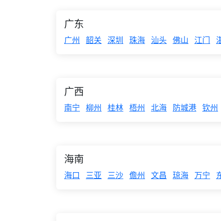
广东
广州
韶关
深圳
珠海
汕头
佛山
江门
广西
南宁
柳州
桂林
梧州
北海
防城港
钦州
海南
海口
三亚
三沙
儋州
文昌
琼海
万宁