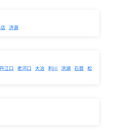
马店
济源
丹江口
老河口
大冶
利川
洪湖
石首
松