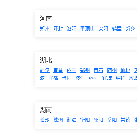
河南
郑州
开封
洛阳
平顶山
安阳
鹤壁
新乡
湖北
武汉
宜昌
咸宁
鄂州
黄石
随州
仙桃
滋
宜都
当阳
枝江
枣阳
宜城
钟祥
应
湖南
长沙
株洲
湘潭
衡阳
邵阳
岳阳
常德