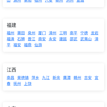
山
滁州
阜阳
宿州
六安
亳州
池州
宣城
福建
福州
莆田
泉州
厦门
漳州
三明
南平
宁德
龙岩
福清
石狮
晋江
南安
永安
建瓯
邵武
武夷山
漳
平
福安
福鼎
仙游
江西
南昌
景德镇
萍乡
九江
新余
鹰潭
赣州
吉安
宜
春
抚州
上饶