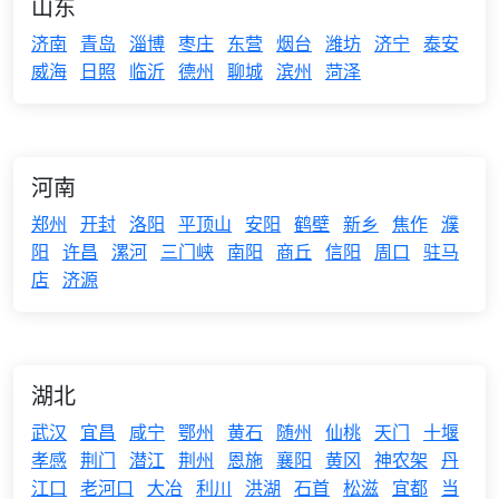
山东
济南
青岛
淄博
枣庄
东营
烟台
潍坊
济宁
泰安
威海
日照
临沂
德州
聊城
滨州
菏泽
河南
郑州
开封
洛阳
平顶山
安阳
鹤壁
新乡
焦作
濮
阳
许昌
漯河
三门峡
南阳
商丘
信阳
周口
驻马
店
济源
湖北
武汉
宜昌
咸宁
鄂州
黄石
随州
仙桃
天门
十堰
孝感
荆门
潜江
荆州
恩施
襄阳
黄冈
神农架
丹
江口
老河口
大冶
利川
洪湖
石首
松滋
宜都
当