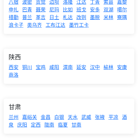
八宿
波密
贡觉
边坝
洛隆
江达
丁青
索县
嘉黎
申扎
巴青
聂荣
尼玛
比如
班戈
安多
双湖
噶尔
措勤
普兰
革吉
日土
札达
改则
墨脱
米林
察隅
浪卡子
类乌齐
工布江达
墨竹工卡
陕西
西安
铜川
宝鸡
咸阳
渭南
延安
汉中
榆林
安康
商洛
甘肃
兰州
嘉峪关
金昌
白银
天水
武威
张掖
平凉
酒
泉
庆阳
定西
陇南
临夏
甘南