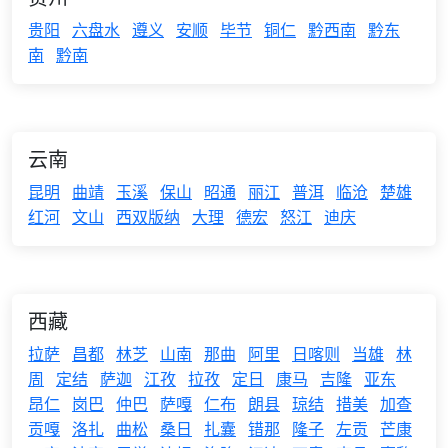
贵阳
六盘水
遵义
安顺
毕节
铜仁
黔西南
黔东
南
黔南
云南
昆明
曲靖
玉溪
保山
昭通
丽江
普洱
临沧
楚雄
红河
文山
西双版纳
大理
德宏
怒江
迪庆
西藏
拉萨
昌都
林芝
山南
那曲
阿里
日喀则
当雄
林
周
定结
萨迦
江孜
拉孜
定日
康马
吉隆
亚东
昂仁
岗巴
仲巴
萨嘎
仁布
朗县
琼结
措美
加查
贡嘎
洛扎
曲松
桑日
扎囊
错那
隆子
左贡
芒康