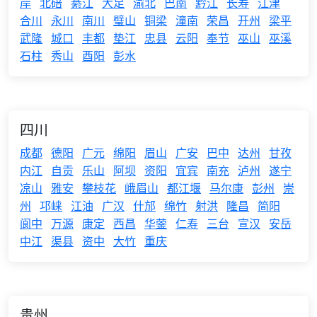
岸
北碚
綦江
大足
渝北
巴南
黔江
长寿
江津
合川
永川
南川
璧山
铜梁
潼南
荣昌
开州
梁平
武隆
城口
丰都
垫江
忠县
云阳
奉节
巫山
巫溪
石柱
秀山
酉阳
彭水
四川
成都
德阳
广元
绵阳
眉山
广安
巴中
达州
甘孜
内江
自贡
乐山
阿坝
资阳
宜宾
南充
泸州
遂宁
凉山
雅安
攀枝花
峨眉山
都江堰
马尔康
彭州
崇
州
邛崃
江油
广汉
什邡
绵竹
射洪
隆昌
简阳
阆中
万源
康定
西昌
华蓥
仁寿
三台
宣汉
安岳
中江
渠县
资中
大竹
重庆
贵州