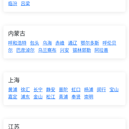
临汾
吕梁
内蒙古
呼和浩特
包头
乌海
赤峰
通辽
鄂尔多斯
呼伦贝
尔
巴彦淖尔
乌兰察布
兴安
锡林郭勒
阿拉善
上海
黄浦
徐汇
长宁
静安
普陀
虹口
杨浦
闵行
宝山
嘉定
浦东
金山
松江
青浦
奉贤
崇明
江苏