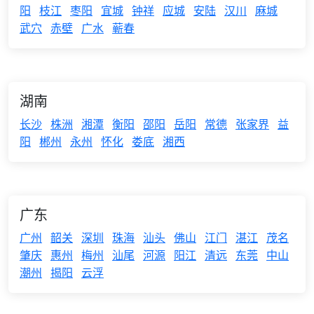
阳
枝江
枣阳
宜城
钟祥
应城
安陆
汉川
麻城
武穴
赤壁
广水
蕲春
湖南
长沙
株洲
湘潭
衡阳
邵阳
岳阳
常德
张家界
益
阳
郴州
永州
怀化
娄底
湘西
广东
广州
韶关
深圳
珠海
汕头
佛山
江门
湛江
茂名
肇庆
惠州
梅州
汕尾
河源
阳江
清远
东莞
中山
潮州
揭阳
云浮