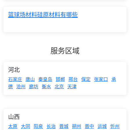
篮球场材料硅原材料有哪些
服务区域
河北
石家庄
唐山
秦皇岛
邯郸
邢台
保定
张家口
承
德
沧州
廊坊
衡水
北京
天津
山西
太原
大同
阳泉
长治
晋城
朔州
晋中
运城
忻州