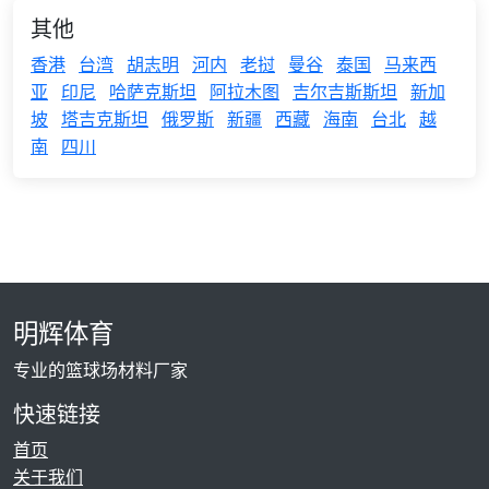
其他
香港
台湾
胡志明
河内
老挝
曼谷
泰国
马来西
亚
印尼
哈萨克斯坦
阿拉木图
吉尔吉斯斯坦
新加
坡
塔吉克斯坦
俄罗斯
新疆
西藏
海南
台北
越
南
四川
明辉体育
专业的篮球场材料厂家
快速链接
首页
关于我们