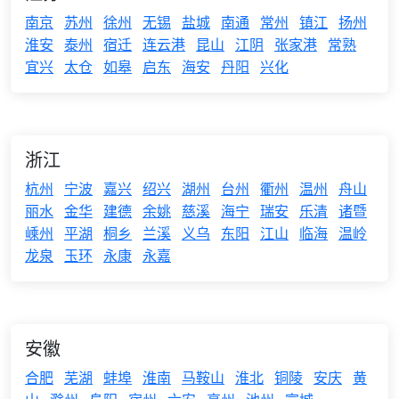
南京
苏州
徐州
无锡
盐城
南通
常州
镇江
扬州
淮安
泰州
宿迁
连云港
昆山
江阴
张家港
常熟
宜兴
太仓
如皋
启东
海安
丹阳
兴化
浙江
杭州
宁波
嘉兴
绍兴
湖州
台州
衢州
温州
舟山
丽水
金华
建德
余姚
慈溪
海宁
瑞安
乐清
诸暨
嵊州
平湖
桐乡
兰溪
义乌
东阳
江山
临海
温岭
龙泉
玉环
永康
永嘉
安徽
合肥
芜湖
蚌埠
淮南
马鞍山
淮北
铜陵
安庆
黄