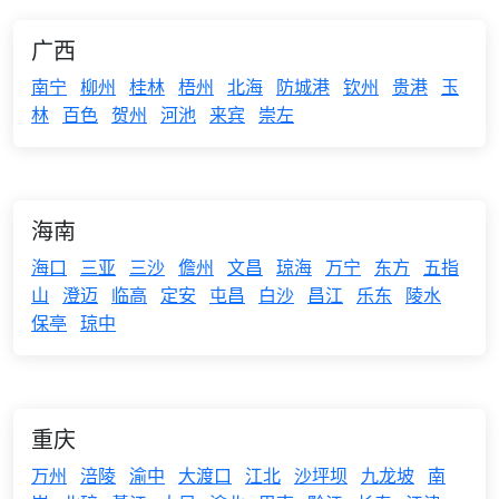
广西
南宁
柳州
桂林
梧州
北海
防城港
钦州
贵港
玉
林
百色
贺州
河池
来宾
崇左
海南
海口
三亚
三沙
儋州
文昌
琼海
万宁
东方
五指
山
澄迈
临高
定安
屯昌
白沙
昌江
乐东
陵水
保亭
琼中
重庆
万州
涪陵
渝中
大渡口
江北
沙坪坝
九龙坡
南