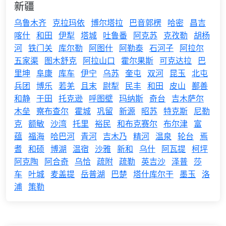
新疆
乌鲁木齐
克拉玛依
博尔塔拉
巴音郭楞
哈密
昌吉
喀什
和田
伊犁
塔城
吐鲁番
阿克苏
克孜勒
胡杨
河
铁门关
库尔勒
阿图什
阿勒泰
石河子
阿拉尔
五家渠
图木舒克
阿拉山口
霍尔果斯
可克达拉
巴
里坤
阜康
库车
伊宁
乌苏
奎屯
双河
昆玉
北屯
兵团
博乐
若羌
且末
尉犁
民丰
和田
皮山
鄯善
和静
于田
托克逊
呼图壁
玛纳斯
奇台
吉木萨尔
木垒
察布查尔
霍城
巩留
新源
昭苏
特克斯
尼勒
克
额敏
沙湾
托里
裕民
和布克赛尔
布尔津
富
蕴
福海
哈巴河
青河
吉木乃
精河
温泉
轮台
焉
耆
和硕
博湖
温宿
沙雅
新和
乌什
阿瓦提
柯坪
阿克陶
阿合奇
乌恰
疏附
疏勒
英吉沙
泽普
莎
车
叶城
麦盖提
岳普湖
巴楚
塔什库尔干
墨玉
洛
浦
策勒