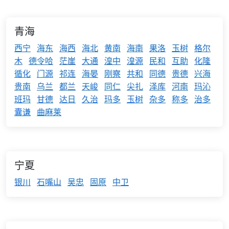
青海
西宁
海东
海西
海北
黄南
海南
果洛
玉树
格尔
木
德令哈
茫崖
大通
湟中
湟源
民和
互助
化隆
循化
门源
祁连
海晏
刚察
共和
同德
贵德
兴海
贵南
乌兰
都兰
天峻
同仁
尖扎
泽库
河南
玛沁
班玛
甘德
达日
久治
玛多
玉树
杂多
称多
治多
囊谦
曲麻莱
宁夏
银川
石嘴山
吴忠
固原
中卫