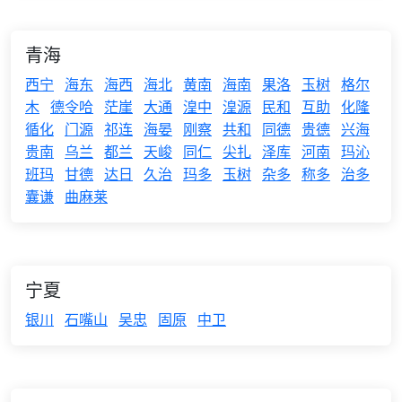
青海
西宁
海东
海西
海北
黄南
海南
果洛
玉树
格尔
木
德令哈
茫崖
大通
湟中
湟源
民和
互助
化隆
循化
门源
祁连
海晏
刚察
共和
同德
贵德
兴海
贵南
乌兰
都兰
天峻
同仁
尖扎
泽库
河南
玛沁
班玛
甘德
达日
久治
玛多
玉树
杂多
称多
治多
囊谦
曲麻莱
宁夏
银川
石嘴山
吴忠
固原
中卫