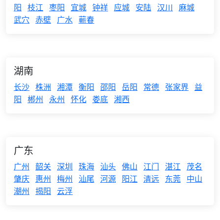
阳
枝江
枣阳
宜城
钟祥
应城
安陆
汉川
麻城
武穴
赤壁
广水
蕲春
湖南
长沙
株洲
湘潭
衡阳
邵阳
岳阳
常德
张家界
益
阳
郴州
永州
怀化
娄底
湘西
广东
广州
韶关
深圳
珠海
汕头
佛山
江门
湛江
茂名
肇庆
惠州
梅州
汕尾
河源
阳江
清远
东莞
中山
潮州
揭阳
云浮