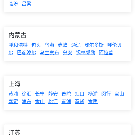
临汾
吕梁
内蒙古
呼和浩特
包头
乌海
赤峰
通辽
鄂尔多斯
呼伦贝
尔
巴彦淖尔
乌兰察布
兴安
锡林郭勒
阿拉善
上海
黄浦
徐汇
长宁
静安
普陀
虹口
杨浦
闵行
宝山
嘉定
浦东
金山
松江
青浦
奉贤
崇明
江苏