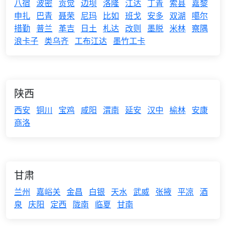
八宿
波密
贡觉
边坝
洛隆
江达
丁青
索县
嘉黎
申扎
巴青
聂荣
尼玛
比如
班戈
安多
双湖
噶尔
措勤
普兰
革吉
日土
札达
改则
墨脱
米林
察隅
浪卡子
类乌齐
工布江达
墨竹工卡
陕西
西安
铜川
宝鸡
咸阳
渭南
延安
汉中
榆林
安康
商洛
甘肃
兰州
嘉峪关
金昌
白银
天水
武威
张掖
平凉
酒
泉
庆阳
定西
陇南
临夏
甘南