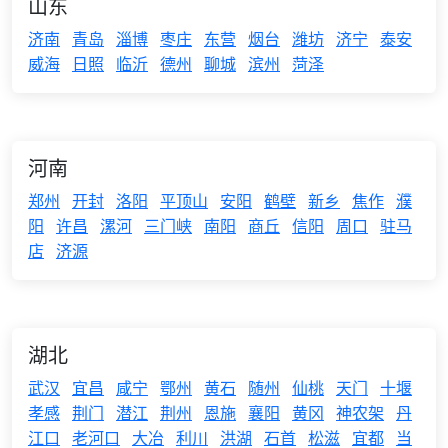
山东
济南
青岛
淄博
枣庄
东营
烟台
潍坊
济宁
泰安
威海
日照
临沂
德州
聊城
滨州
菏泽
河南
郑州
开封
洛阳
平顶山
安阳
鹤壁
新乡
焦作
濮
阳
许昌
漯河
三门峡
南阳
商丘
信阳
周口
驻马
店
济源
湖北
武汉
宜昌
咸宁
鄂州
黄石
随州
仙桃
天门
十堰
孝感
荆门
潜江
荆州
恩施
襄阳
黄冈
神农架
丹
江口
老河口
大冶
利川
洪湖
石首
松滋
宜都
当