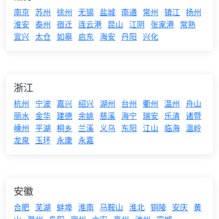
南京
苏州
徐州
无锡
盐城
南通
常州
镇江
扬州
淮安
泰州
宿迁
连云港
昆山
江阴
张家港
常熟
宜兴
太仓
如皋
启东
海安
丹阳
兴化
浙江
杭州
宁波
嘉兴
绍兴
湖州
台州
衢州
温州
舟山
丽水
金华
建德
余姚
慈溪
海宁
瑞安
乐清
诸暨
嵊州
平湖
桐乡
兰溪
义乌
东阳
江山
临海
温岭
龙泉
玉环
永康
永嘉
安徽
合肥
芜湖
蚌埠
淮南
马鞍山
淮北
铜陵
安庆
黄