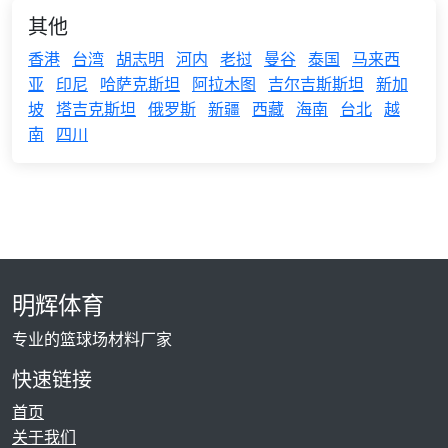
其他
香港
台湾
胡志明
河内
老挝
曼谷
泰国
马来西
亚
印尼
哈萨克斯坦
阿拉木图
吉尔吉斯斯坦
新加
坡
塔吉克斯坦
俄罗斯
新疆
西藏
海南
台北
越
南
四川
明辉体育
专业的篮球场材料厂家
快速链接
首页
关于我们