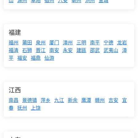
山
滁州
阜阳
宿州
六安
亳州
池州
宣城
福建
福州
莆田
泉州
厦门
漳州
三明
南平
宁德
龙岩
福清
石狮
晋江
南安
永安
建瓯
邵武
武夷山
漳
平
福安
福鼎
仙游
江西
南昌
景德镇
萍乡
九江
新余
鹰潭
赣州
吉安
宜
春
抚州
上饶