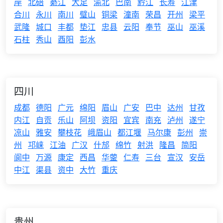
岸
北碚
綦江
大足
渝北
巴南
黔江
长寿
江津
合川
永川
南川
璧山
铜梁
潼南
荣昌
开州
梁平
武隆
城口
丰都
垫江
忠县
云阳
奉节
巫山
巫溪
石柱
秀山
酉阳
彭水
四川
成都
德阳
广元
绵阳
眉山
广安
巴中
达州
甘孜
内江
自贡
乐山
阿坝
资阳
宜宾
南充
泸州
遂宁
凉山
雅安
攀枝花
峨眉山
都江堰
马尔康
彭州
崇
州
邛崃
江油
广汉
什邡
绵竹
射洪
隆昌
简阳
阆中
万源
康定
西昌
华蓥
仁寿
三台
宣汉
安岳
中江
渠县
资中
大竹
重庆
贵州