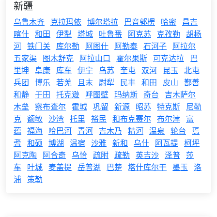
新疆
乌鲁木齐
克拉玛依
博尔塔拉
巴音郭楞
哈密
昌吉
喀什
和田
伊犁
塔城
吐鲁番
阿克苏
克孜勒
胡杨
河
铁门关
库尔勒
阿图什
阿勒泰
石河子
阿拉尔
五家渠
图木舒克
阿拉山口
霍尔果斯
可克达拉
巴
里坤
阜康
库车
伊宁
乌苏
奎屯
双河
昆玉
北屯
兵团
博乐
若羌
且末
尉犁
民丰
和田
皮山
鄯善
和静
于田
托克逊
呼图壁
玛纳斯
奇台
吉木萨尔
木垒
察布查尔
霍城
巩留
新源
昭苏
特克斯
尼勒
克
额敏
沙湾
托里
裕民
和布克赛尔
布尔津
富
蕴
福海
哈巴河
青河
吉木乃
精河
温泉
轮台
焉
耆
和硕
博湖
温宿
沙雅
新和
乌什
阿瓦提
柯坪
阿克陶
阿合奇
乌恰
疏附
疏勒
英吉沙
泽普
莎
车
叶城
麦盖提
岳普湖
巴楚
塔什库尔干
墨玉
洛
浦
策勒