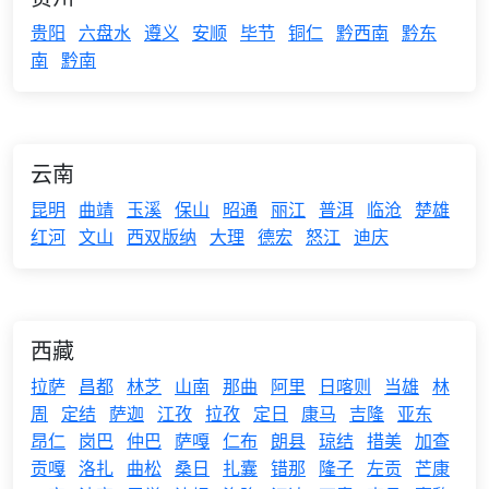
贵阳
六盘水
遵义
安顺
毕节
铜仁
黔西南
黔东
南
黔南
云南
昆明
曲靖
玉溪
保山
昭通
丽江
普洱
临沧
楚雄
红河
文山
西双版纳
大理
德宏
怒江
迪庆
西藏
拉萨
昌都
林芝
山南
那曲
阿里
日喀则
当雄
林
周
定结
萨迦
江孜
拉孜
定日
康马
吉隆
亚东
昂仁
岗巴
仲巴
萨嘎
仁布
朗县
琼结
措美
加查
贡嘎
洛扎
曲松
桑日
扎囊
错那
隆子
左贡
芒康