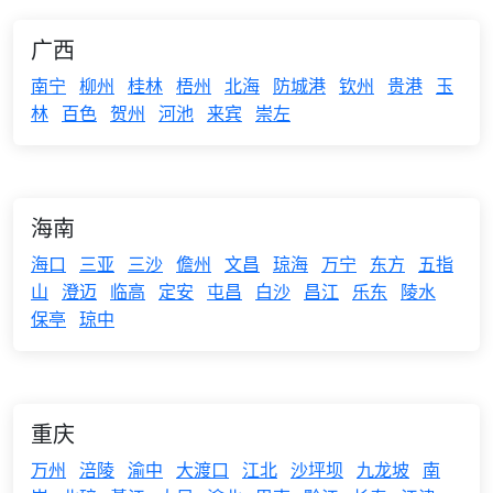
广西
南宁
柳州
桂林
梧州
北海
防城港
钦州
贵港
玉
林
百色
贺州
河池
来宾
崇左
海南
海口
三亚
三沙
儋州
文昌
琼海
万宁
东方
五指
山
澄迈
临高
定安
屯昌
白沙
昌江
乐东
陵水
保亭
琼中
重庆
万州
涪陵
渝中
大渡口
江北
沙坪坝
九龙坡
南