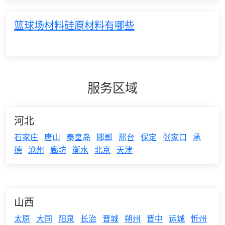
篮球场材料硅原材料有哪些
服务区域
河北
石家庄
唐山
秦皇岛
邯郸
邢台
保定
张家口
承
德
沧州
廊坊
衡水
北京
天津
山西
太原
大同
阳泉
长治
晋城
朔州
晋中
运城
忻州