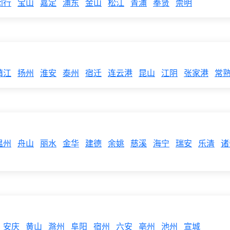
闵行
宝山
嘉定
浦东
金山
松江
青浦
奉贤
崇明
镇江
扬州
淮安
泰州
宿迁
连云港
昆山
江阴
张家港
常
温州
舟山
丽水
金华
建德
余姚
慈溪
海宁
瑞安
乐清
诸
安庆
黄山
滁州
阜阳
宿州
六安
亳州
池州
宣城