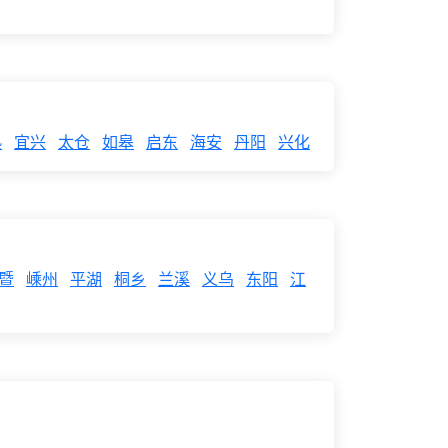
熟
宜兴
太仓
如皋
启东
海安
丹阳
兴化
暨
嵊州
平湖
桐乡
兰溪
义乌
东阳
江