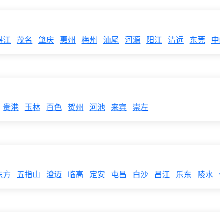
湛江
茂名
肇庆
惠州
梅州
汕尾
河源
阳江
清远
东莞
中
贵港
玉林
百色
贺州
河池
来宾
崇左
东方
五指山
澄迈
临高
定安
屯昌
白沙
昌江
乐东
陵水