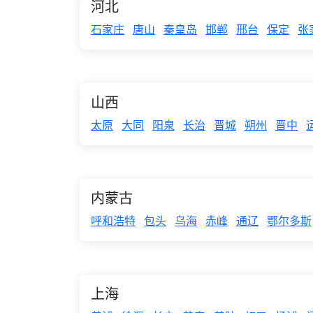
河北
石家庄
唐山
秦皇岛
邯郸
邢台
保定
张
山西
太原
大同
阳泉
长治
晋城
朔州
晋中
内蒙古
呼和浩特
包头
乌海
赤峰
通辽
鄂尔多斯
上海