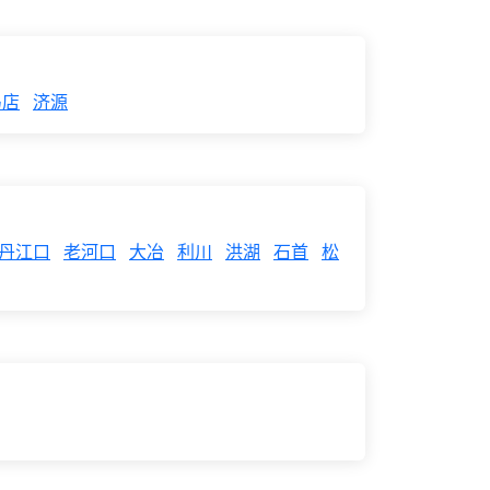
马店
济源
丹江口
老河口
大冶
利川
洪湖
石首
松