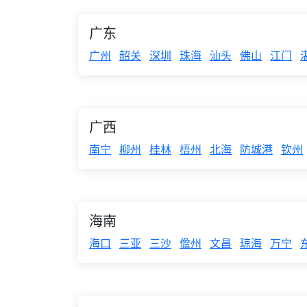
广东
广州
韶关
深圳
珠海
汕头
佛山
江门
广西
南宁
柳州
桂林
梧州
北海
防城港
钦州
海南
海口
三亚
三沙
儋州
文昌
琼海
万宁