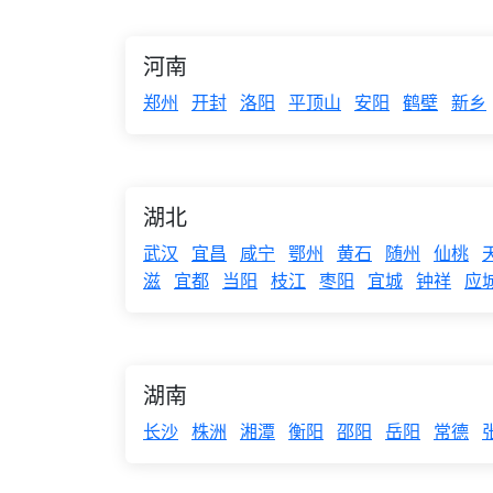
河南
郑州
开封
洛阳
平顶山
安阳
鹤壁
新乡
湖北
武汉
宜昌
咸宁
鄂州
黄石
随州
仙桃
滋
宜都
当阳
枝江
枣阳
宜城
钟祥
应
湖南
长沙
株洲
湘潭
衡阳
邵阳
岳阳
常德