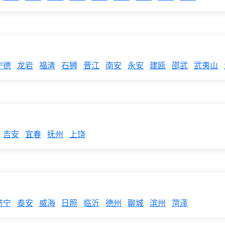
宁德
龙岩
福清
石狮
晋江
南安
永安
建瓯
邵武
武夷山
吉安
宜春
抚州
上饶
济宁
泰安
威海
日照
临沂
德州
聊城
滨州
菏泽