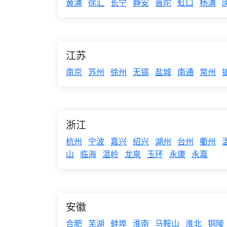
黄浦
徐汇
长宁
静安
普陀
虹口
杨浦
江苏
南京
苏州
徐州
无锡
盐城
南通
常州
浙江
杭州
宁波
嘉兴
绍兴
湖州
台州
衢州
山
临海
温岭
龙泉
玉环
永康
永嘉
安徽
合肥
芜湖
蚌埠
淮南
马鞍山
淮北
铜陵