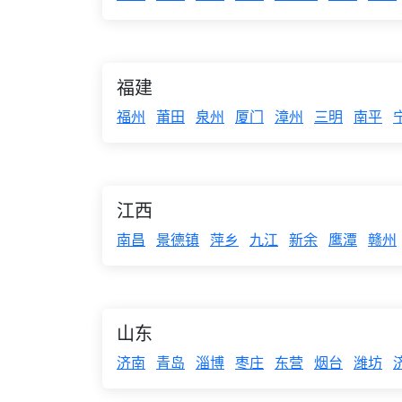
福建
福州
莆田
泉州
厦门
漳州
三明
南平
江西
南昌
景德镇
萍乡
九江
新余
鹰潭
赣州
山东
济南
青岛
淄博
枣庄
东营
烟台
潍坊