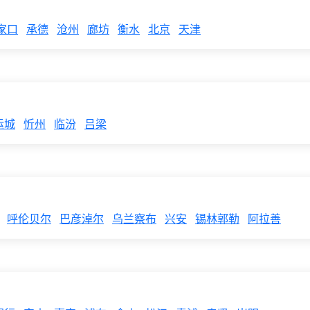
家口
承德
沧州
廊坊
衡水
北京
天津
运城
忻州
临汾
吕梁
呼伦贝尔
巴彦淖尔
乌兰察布
兴安
锡林郭勒
阿拉善