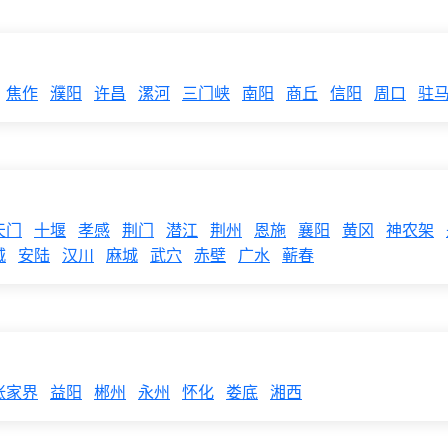
焦作
濮阳
许昌
漯河
三门峡
南阳
商丘
信阳
周口
驻
天门
十堰
孝感
荆门
潜江
荆州
恩施
襄阳
黄冈
神农架
城
安陆
汉川
麻城
武穴
赤壁
广水
蕲春
张家界
益阳
郴州
永州
怀化
娄底
湘西