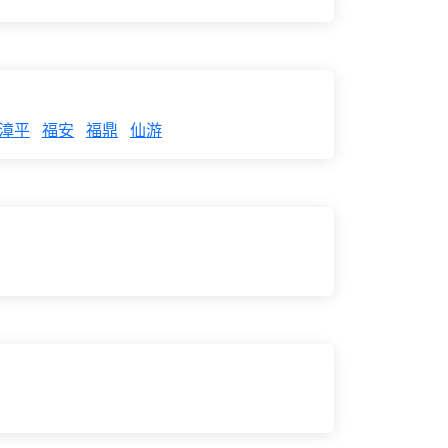
漳平
福安
福鼎
仙游