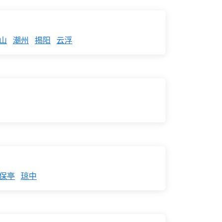
山
潮州
揭阳
云浮
保亭
琼中