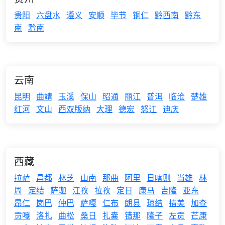
贵阳
六盘水
遵义
安顺
毕节
铜仁
黔西南
黔东
南
黔南
云南
昆明
曲靖
玉溪
保山
昭通
丽江
普洱
临沧
楚雄
红河
文山
西双版纳
大理
德宏
怒江
迪庆
西藏
拉萨
昌都
林芝
山南
那曲
阿里
日喀则
当雄
林
周
定结
萨迦
江孜
拉孜
定日
康马
吉隆
亚东
昂仁
岗巴
仲巴
萨嘎
仁布
朗县
琼结
措美
加查
贡嘎
洛扎
曲松
桑日
扎囊
错那
隆子
左贡
芒康