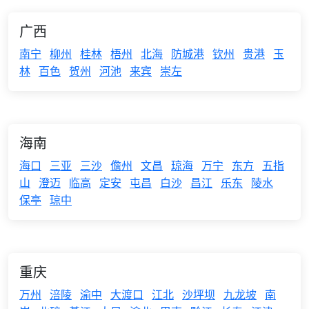
广西
南宁
柳州
桂林
梧州
北海
防城港
钦州
贵港
玉
林
百色
贺州
河池
来宾
崇左
海南
海口
三亚
三沙
儋州
文昌
琼海
万宁
东方
五指
山
澄迈
临高
定安
屯昌
白沙
昌江
乐东
陵水
保亭
琼中
重庆
万州
涪陵
渝中
大渡口
江北
沙坪坝
九龙坡
南