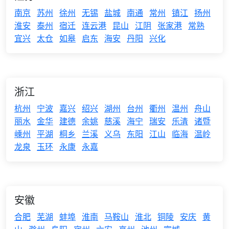
南京
苏州
徐州
无锡
盐城
南通
常州
镇江
扬州
淮安
泰州
宿迁
连云港
昆山
江阴
张家港
常熟
宜兴
太仓
如皋
启东
海安
丹阳
兴化
浙江
杭州
宁波
嘉兴
绍兴
湖州
台州
衢州
温州
舟山
丽水
金华
建德
余姚
慈溪
海宁
瑞安
乐清
诸暨
嵊州
平湖
桐乡
兰溪
义乌
东阳
江山
临海
温岭
龙泉
玉环
永康
永嘉
安徽
合肥
芜湖
蚌埠
淮南
马鞍山
淮北
铜陵
安庆
黄