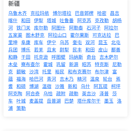
新疆
乌鲁木齐
克拉玛依
博尔塔拉
巴音郭楞
哈密
昌吉
喀什
和田
伊犁
塔城
吐鲁番
阿克苏
克孜勒
胡杨
河
铁门关
库尔勒
阿图什
阿勒泰
石河子
阿拉尔
五家渠
图木舒克
阿拉山口
霍尔果斯
可克达拉
巴
里坤
阜康
库车
伊宁
乌苏
奎屯
双河
昆玉
北屯
兵团
博乐
若羌
且末
尉犁
民丰
和田
皮山
鄯善
和静
于田
托克逊
呼图壁
玛纳斯
奇台
吉木萨尔
木垒
察布查尔
霍城
巩留
新源
昭苏
特克斯
尼勒
克
额敏
沙湾
托里
裕民
和布克赛尔
布尔津
富
蕴
福海
哈巴河
青河
吉木乃
精河
温泉
轮台
焉
耆
和硕
博湖
温宿
沙雅
新和
乌什
阿瓦提
柯坪
阿克陶
阿合奇
乌恰
疏附
疏勒
英吉沙
泽普
莎
车
叶城
麦盖提
岳普湖
巴楚
塔什库尔干
墨玉
洛
浦
策勒