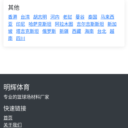
其他
香港
台湾
胡志明
河内
老挝
曼谷
泰国
马来西
亚
印尼
哈萨克斯坦
阿拉木图
吉尔吉斯斯坦
新加
坡
塔吉克斯坦
俄罗斯
新疆
西藏
海南
台北
越
南
四川
明辉体育
专业的篮球场材料厂家
快速链接
首页
关于我们