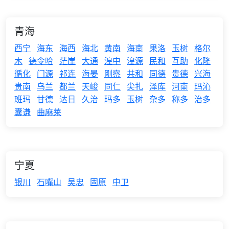
青海
西宁
海东
海西
海北
黄南
海南
果洛
玉树
格尔
木
德令哈
茫崖
大通
湟中
湟源
民和
互助
化隆
循化
门源
祁连
海晏
刚察
共和
同德
贵德
兴海
贵南
乌兰
都兰
天峻
同仁
尖扎
泽库
河南
玛沁
班玛
甘德
达日
久治
玛多
玉树
杂多
称多
治多
囊谦
曲麻莱
宁夏
银川
石嘴山
吴忠
固原
中卫