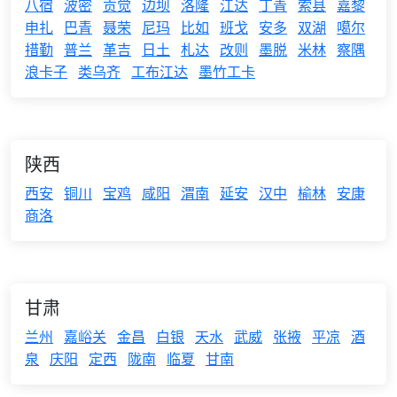
八宿
波密
贡觉
边坝
洛隆
江达
丁青
索县
嘉黎
申扎
巴青
聂荣
尼玛
比如
班戈
安多
双湖
噶尔
措勤
普兰
革吉
日土
札达
改则
墨脱
米林
察隅
浪卡子
类乌齐
工布江达
墨竹工卡
陕西
西安
铜川
宝鸡
咸阳
渭南
延安
汉中
榆林
安康
商洛
甘肃
兰州
嘉峪关
金昌
白银
天水
武威
张掖
平凉
酒
泉
庆阳
定西
陇南
临夏
甘南