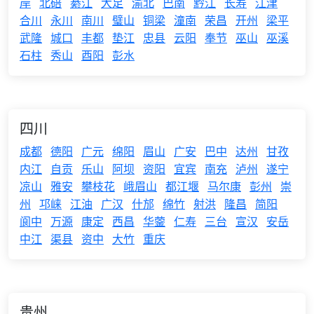
岸
北碚
綦江
大足
渝北
巴南
黔江
长寿
江津
合川
永川
南川
璧山
铜梁
潼南
荣昌
开州
梁平
武隆
城口
丰都
垫江
忠县
云阳
奉节
巫山
巫溪
石柱
秀山
酉阳
彭水
四川
成都
德阳
广元
绵阳
眉山
广安
巴中
达州
甘孜
内江
自贡
乐山
阿坝
资阳
宜宾
南充
泸州
遂宁
凉山
雅安
攀枝花
峨眉山
都江堰
马尔康
彭州
崇
州
邛崃
江油
广汉
什邡
绵竹
射洪
隆昌
简阳
阆中
万源
康定
西昌
华蓥
仁寿
三台
宣汉
安岳
中江
渠县
资中
大竹
重庆
贵州