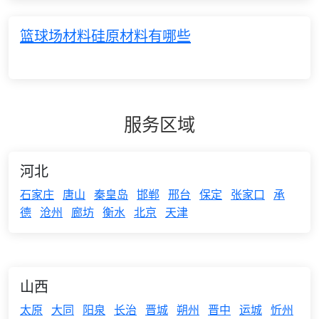
篮球场材料硅原材料有哪些
服务区域
河北
石家庄
唐山
秦皇岛
邯郸
邢台
保定
张家口
承
德
沧州
廊坊
衡水
北京
天津
山西
太原
大同
阳泉
长治
晋城
朔州
晋中
运城
忻州