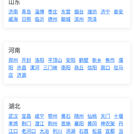
山东
济南
青岛
淄博
枣庄
东营
烟台
潍坊
济宁
泰安
威海
日照
临沂
德州
聊城
滨州
菏泽
河南
郑州
开封
洛阳
平顶山
安阳
鹤壁
新乡
焦作
濮
阳
许昌
漯河
三门峡
南阳
商丘
信阳
周口
驻马
店
济源
湖北
武汉
宜昌
咸宁
鄂州
黄石
随州
仙桃
天门
十堰
孝感
荆门
潜江
荆州
恩施
襄阳
黄冈
神农架
丹
江口
老河口
大冶
利川
洪湖
石首
松滋
宜都
当