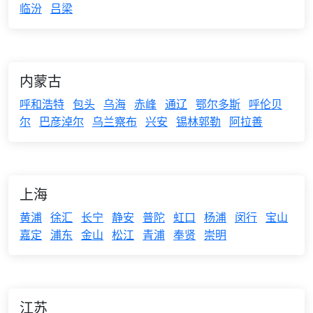
临汾
吕梁
内蒙古
呼和浩特
包头
乌海
赤峰
通辽
鄂尔多斯
呼伦贝
尔
巴彦淖尔
乌兰察布
兴安
锡林郭勒
阿拉善
上海
黄浦
徐汇
长宁
静安
普陀
虹口
杨浦
闵行
宝山
嘉定
浦东
金山
松江
青浦
奉贤
崇明
江苏