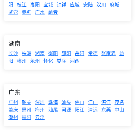
阳
枝江
枣阳
宜城
钟祥
应城
安陆
汉川
麻城
武穴
赤壁
广水
蕲春
湖南
长沙
株洲
湘潭
衡阳
邵阳
岳阳
常德
张家界
益
阳
郴州
永州
怀化
娄底
湘西
广东
广州
韶关
深圳
珠海
汕头
佛山
江门
湛江
茂名
肇庆
惠州
梅州
汕尾
河源
阳江
清远
东莞
中山
潮州
揭阳
云浮