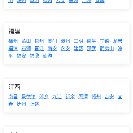
山
滁州
阜阳
宿州
六安
亳州
池州
宣城
福建
福州
莆田
泉州
厦门
漳州
三明
南平
宁德
龙岩
福清
石狮
晋江
南安
永安
建瓯
邵武
武夷山
漳
平
福安
福鼎
仙游
江西
南昌
景德镇
萍乡
九江
新余
鹰潭
赣州
吉安
宜
春
抚州
上饶