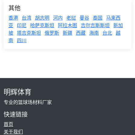
其他
香港
台湾
胡志明
河内
老挝
曼谷
泰国
马来西
亚
印尼
哈萨克斯坦
阿拉木图
吉尔吉斯斯坦
新加
坡
塔吉克斯坦
俄罗斯
新疆
西藏
海南
台北
越
南
四川
明辉体育
专业的篮球场材料厂家
快速链接
首页
关于我们