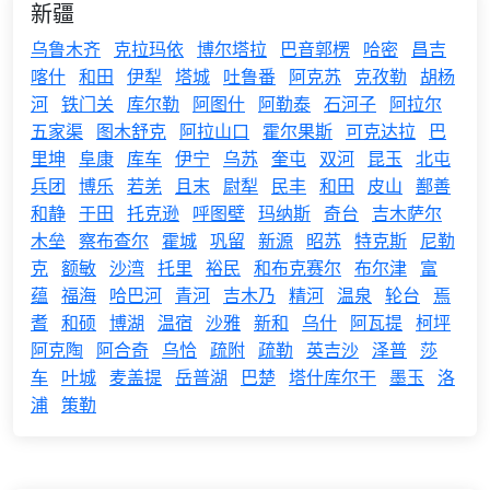
新疆
乌鲁木齐
克拉玛依
博尔塔拉
巴音郭楞
哈密
昌吉
喀什
和田
伊犁
塔城
吐鲁番
阿克苏
克孜勒
胡杨
河
铁门关
库尔勒
阿图什
阿勒泰
石河子
阿拉尔
五家渠
图木舒克
阿拉山口
霍尔果斯
可克达拉
巴
里坤
阜康
库车
伊宁
乌苏
奎屯
双河
昆玉
北屯
兵团
博乐
若羌
且末
尉犁
民丰
和田
皮山
鄯善
和静
于田
托克逊
呼图壁
玛纳斯
奇台
吉木萨尔
木垒
察布查尔
霍城
巩留
新源
昭苏
特克斯
尼勒
克
额敏
沙湾
托里
裕民
和布克赛尔
布尔津
富
蕴
福海
哈巴河
青河
吉木乃
精河
温泉
轮台
焉
耆
和硕
博湖
温宿
沙雅
新和
乌什
阿瓦提
柯坪
阿克陶
阿合奇
乌恰
疏附
疏勒
英吉沙
泽普
莎
车
叶城
麦盖提
岳普湖
巴楚
塔什库尔干
墨玉
洛
浦
策勒