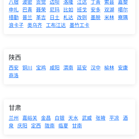
八宿
波密
贡觉
边坝
洛隆
江达
丁青
索县
嘉黎
申扎
巴青
聂荣
尼玛
比如
班戈
安多
双湖
噶尔
措勤
普兰
革吉
日土
札达
改则
墨脱
米林
察隅
浪卡子
类乌齐
工布江达
墨竹工卡
陕西
西安
铜川
宝鸡
咸阳
渭南
延安
汉中
榆林
安康
商洛
甘肃
兰州
嘉峪关
金昌
白银
天水
武威
张掖
平凉
酒
泉
庆阳
定西
陇南
临夏
甘南