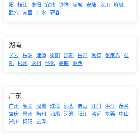
阳
枝江
枣阳
宜城
钟祥
应城
安陆
汉川
麻城
武穴
赤壁
广水
蕲春
湖南
长沙
株洲
湘潭
衡阳
邵阳
岳阳
常德
张家界
益
阳
郴州
永州
怀化
娄底
湘西
广东
广州
韶关
深圳
珠海
汕头
佛山
江门
湛江
茂名
肇庆
惠州
梅州
汕尾
河源
阳江
清远
东莞
中山
潮州
揭阳
云浮