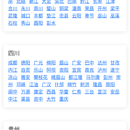
岸
北碚
綦江
大足
渝北
巴南
黔江
长寿
江津
合川
永川
南川
璧山
铜梁
潼南
荣昌
开州
梁平
武隆
城口
丰都
垫江
忠县
云阳
奉节
巫山
巫溪
石柱
秀山
酉阳
彭水
四川
成都
德阳
广元
绵阳
眉山
广安
巴中
达州
甘孜
内江
自贡
乐山
阿坝
资阳
宜宾
南充
泸州
遂宁
凉山
雅安
攀枝花
峨眉山
都江堰
马尔康
彭州
崇
州
邛崃
江油
广汉
什邡
绵竹
射洪
隆昌
简阳
阆中
万源
康定
西昌
华蓥
仁寿
三台
宣汉
安岳
中江
渠县
资中
大竹
重庆
贵州