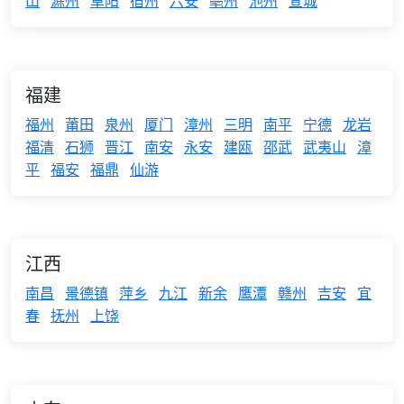
山
滁州
阜阳
宿州
六安
亳州
池州
宣城
福建
福州
莆田
泉州
厦门
漳州
三明
南平
宁德
龙岩
福清
石狮
晋江
南安
永安
建瓯
邵武
武夷山
漳
平
福安
福鼎
仙游
江西
南昌
景德镇
萍乡
九江
新余
鹰潭
赣州
吉安
宜
春
抚州
上饶