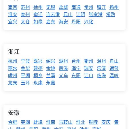
南京
苏州
徐州
无锡
盐城
南通
常州
镇江
扬州
淮安
泰州
宿迁
连云港
昆山
江阴
张家港
常熟
宜兴
太仓
如皋
启东
海安
丹阳
兴化
浙江
杭州
宁波
嘉兴
绍兴
湖州
台州
衢州
温州
舟山
丽水
金华
建德
余姚
慈溪
海宁
瑞安
乐清
诸暨
嵊州
平湖
桐乡
兰溪
义乌
东阳
江山
临海
温岭
龙泉
玉环
永康
永嘉
安徽
合肥
芜湖
蚌埠
淮南
马鞍山
淮北
铜陵
安庆
黄