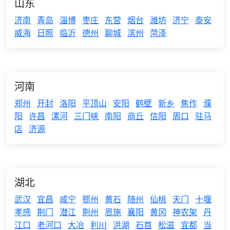
山东
济南
青岛
淄博
枣庄
东营
烟台
潍坊
济宁
泰安
威海
日照
临沂
德州
聊城
滨州
菏泽
河南
郑州
开封
洛阳
平顶山
安阳
鹤壁
新乡
焦作
濮
阳
许昌
漯河
三门峡
南阳
商丘
信阳
周口
驻马
店
济源
湖北
武汉
宜昌
咸宁
鄂州
黄石
随州
仙桃
天门
十堰
孝感
荆门
潜江
荆州
恩施
襄阳
黄冈
神农架
丹
江口
老河口
大冶
利川
洪湖
石首
松滋
宜都
当