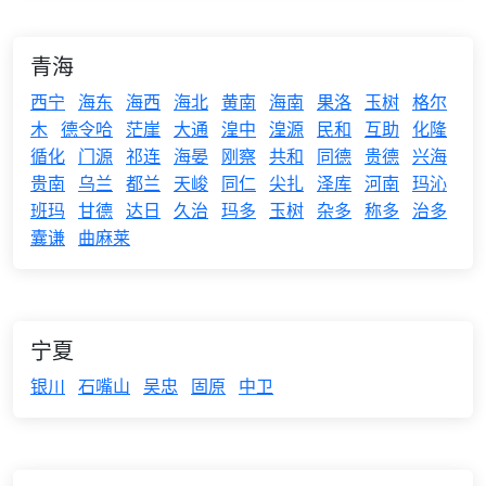
青海
西宁
海东
海西
海北
黄南
海南
果洛
玉树
格尔
木
德令哈
茫崖
大通
湟中
湟源
民和
互助
化隆
循化
门源
祁连
海晏
刚察
共和
同德
贵德
兴海
贵南
乌兰
都兰
天峻
同仁
尖扎
泽库
河南
玛沁
班玛
甘德
达日
久治
玛多
玉树
杂多
称多
治多
囊谦
曲麻莱
宁夏
银川
石嘴山
吴忠
固原
中卫