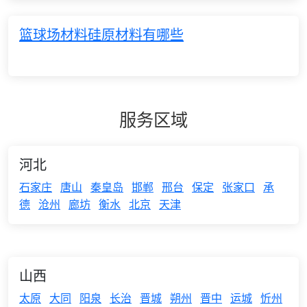
篮球场材料硅原材料有哪些
服务区域
河北
石家庄
唐山
秦皇岛
邯郸
邢台
保定
张家口
承
德
沧州
廊坊
衡水
北京
天津
山西
太原
大同
阳泉
长治
晋城
朔州
晋中
运城
忻州