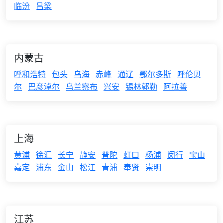
临汾
吕梁
内蒙古
呼和浩特
包头
乌海
赤峰
通辽
鄂尔多斯
呼伦贝
尔
巴彦淖尔
乌兰察布
兴安
锡林郭勒
阿拉善
上海
黄浦
徐汇
长宁
静安
普陀
虹口
杨浦
闵行
宝山
嘉定
浦东
金山
松江
青浦
奉贤
崇明
江苏