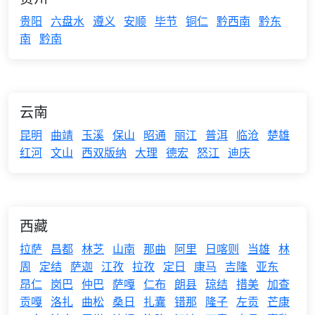
贵阳
六盘水
遵义
安顺
毕节
铜仁
黔西南
黔东
南
黔南
云南
昆明
曲靖
玉溪
保山
昭通
丽江
普洱
临沧
楚雄
红河
文山
西双版纳
大理
德宏
怒江
迪庆
西藏
拉萨
昌都
林芝
山南
那曲
阿里
日喀则
当雄
林
周
定结
萨迦
江孜
拉孜
定日
康马
吉隆
亚东
昂仁
岗巴
仲巴
萨嘎
仁布
朗县
琼结
措美
加查
贡嘎
洛扎
曲松
桑日
扎囊
错那
隆子
左贡
芒康