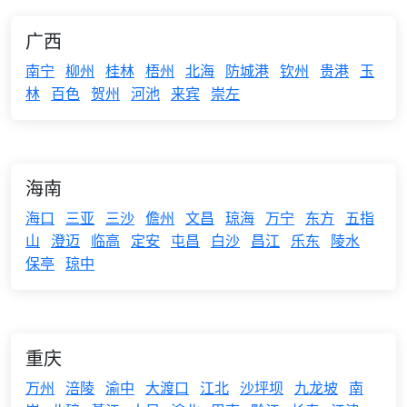
广西
南宁
柳州
桂林
梧州
北海
防城港
钦州
贵港
玉
林
百色
贺州
河池
来宾
崇左
海南
海口
三亚
三沙
儋州
文昌
琼海
万宁
东方
五指
山
澄迈
临高
定安
屯昌
白沙
昌江
乐东
陵水
保亭
琼中
重庆
万州
涪陵
渝中
大渡口
江北
沙坪坝
九龙坡
南