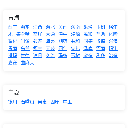
青海
西宁
海东
海西
海北
黄南
海南
果洛
玉树
格尔
木
德令哈
茫崖
大通
湟中
湟源
民和
互助
化隆
循化
门源
祁连
海晏
刚察
共和
同德
贵德
兴海
贵南
乌兰
都兰
天峻
同仁
尖扎
泽库
河南
玛沁
班玛
甘德
达日
久治
玛多
玉树
杂多
称多
治多
囊谦
曲麻莱
宁夏
银川
石嘴山
吴忠
固原
中卫