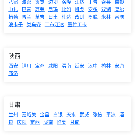
八宿
波密
贡觉
边坝
洛隆
江达
丁青
索县
嘉黎
申扎
巴青
聂荣
尼玛
比如
班戈
安多
双湖
噶尔
措勤
普兰
革吉
日土
札达
改则
墨脱
米林
察隅
浪卡子
类乌齐
工布江达
墨竹工卡
陕西
西安
铜川
宝鸡
咸阳
渭南
延安
汉中
榆林
安康
商洛
甘肃
兰州
嘉峪关
金昌
白银
天水
武威
张掖
平凉
酒
泉
庆阳
定西
陇南
临夏
甘南