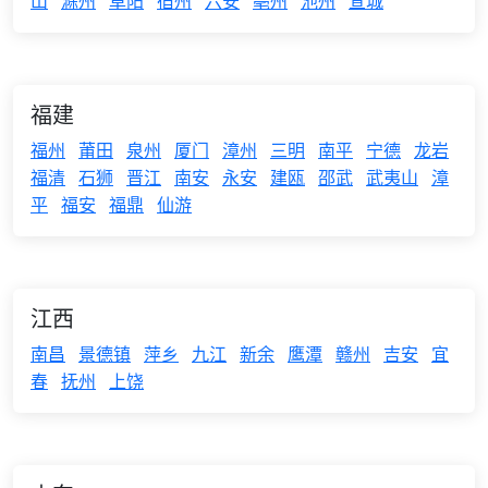
山
滁州
阜阳
宿州
六安
亳州
池州
宣城
福建
福州
莆田
泉州
厦门
漳州
三明
南平
宁德
龙岩
福清
石狮
晋江
南安
永安
建瓯
邵武
武夷山
漳
平
福安
福鼎
仙游
江西
南昌
景德镇
萍乡
九江
新余
鹰潭
赣州
吉安
宜
春
抚州
上饶