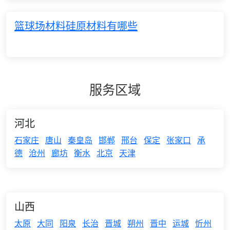
篮球场材料硅原材料有哪些
服务区域
河北
石家庄
唐山
秦皇岛
邯郸
邢台
保定
张家口
承
德
沧州
廊坊
衡水
北京
天津
山西
太原
大同
阳泉
长治
晋城
朔州
晋中
运城
忻州