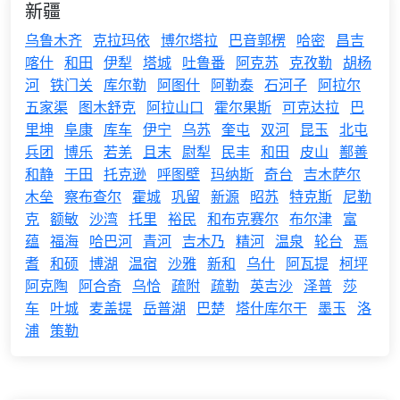
新疆
乌鲁木齐
克拉玛依
博尔塔拉
巴音郭楞
哈密
昌吉
喀什
和田
伊犁
塔城
吐鲁番
阿克苏
克孜勒
胡杨
河
铁门关
库尔勒
阿图什
阿勒泰
石河子
阿拉尔
五家渠
图木舒克
阿拉山口
霍尔果斯
可克达拉
巴
里坤
阜康
库车
伊宁
乌苏
奎屯
双河
昆玉
北屯
兵团
博乐
若羌
且末
尉犁
民丰
和田
皮山
鄯善
和静
于田
托克逊
呼图壁
玛纳斯
奇台
吉木萨尔
木垒
察布查尔
霍城
巩留
新源
昭苏
特克斯
尼勒
克
额敏
沙湾
托里
裕民
和布克赛尔
布尔津
富
蕴
福海
哈巴河
青河
吉木乃
精河
温泉
轮台
焉
耆
和硕
博湖
温宿
沙雅
新和
乌什
阿瓦提
柯坪
阿克陶
阿合奇
乌恰
疏附
疏勒
英吉沙
泽普
莎
车
叶城
麦盖提
岳普湖
巴楚
塔什库尔干
墨玉
洛
浦
策勒