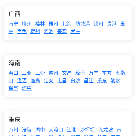
广西
南宁
柳州
桂林
梧州
北海
防城港
钦州
贵港
玉
林
百色
贺州
河池
来宾
崇左
海南
海口
三亚
三沙
儋州
文昌
琼海
万宁
东方
五指
山
澄迈
临高
定安
屯昌
白沙
昌江
乐东
陵水
保亭
琼中
重庆
万州
涪陵
渝中
大渡口
江北
沙坪坝
九龙坡
南