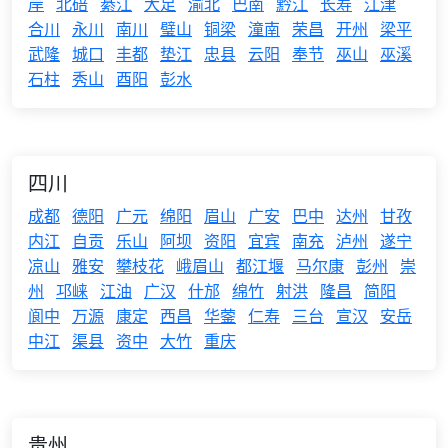
岸
北碚
綦江
大足
渝北
巴南
黔江
长寿
江津
合川
永川
南川
璧山
铜梁
潼南
荣昌
开州
梁平
武隆
城口
丰都
垫江
忠县
云阳
奉节
巫山
巫溪
石柱
秀山
酉阳
彭水
四川
成都
德阳
广元
绵阳
眉山
广安
巴中
达州
甘孜
内江
自贡
乐山
阿坝
资阳
宜宾
南充
泸州
遂宁
凉山
雅安
攀枝花
峨眉山
都江堰
马尔康
彭州
崇
州
邛崃
江油
广汉
什邡
绵竹
射洪
隆昌
简阳
阆中
万源
康定
西昌
华蓥
仁寿
三台
宣汉
安岳
中江
渠县
资中
大竹
重庆
贵州