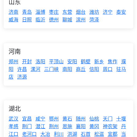
山东
济南
青岛
淄博
枣庄
东营
烟台
潍坊
济宁
泰安
威海
日照
临沂
德州
聊城
滨州
菏泽
河南
郑州
开封
洛阳
平顶山
安阳
鹤壁
新乡
焦作
濮
阳
许昌
漯河
三门峡
南阳
商丘
信阳
周口
驻马
店
济源
湖北
武汉
宜昌
咸宁
鄂州
黄石
随州
仙桃
天门
十堰
孝感
荆门
潜江
荆州
恩施
襄阳
黄冈
神农架
丹
江口
老河口
大冶
利川
洪湖
石首
松滋
宜都
当