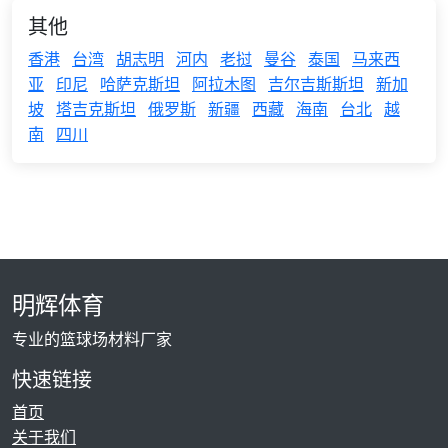
其他
香港
台湾
胡志明
河内
老挝
曼谷
泰国
马来西
亚
印尼
哈萨克斯坦
阿拉木图
吉尔吉斯斯坦
新加
坡
塔吉克斯坦
俄罗斯
新疆
西藏
海南
台北
越
南
四川
明辉体育
专业的篮球场材料厂家
快速链接
首页
关于我们