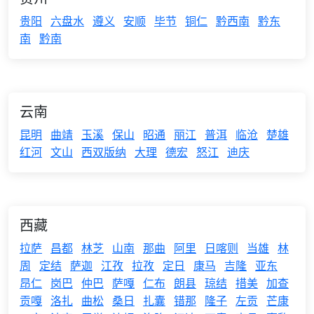
贵阳
六盘水
遵义
安顺
毕节
铜仁
黔西南
黔东
南
黔南
云南
昆明
曲靖
玉溪
保山
昭通
丽江
普洱
临沧
楚雄
红河
文山
西双版纳
大理
德宏
怒江
迪庆
西藏
拉萨
昌都
林芝
山南
那曲
阿里
日喀则
当雄
林
周
定结
萨迦
江孜
拉孜
定日
康马
吉隆
亚东
昂仁
岗巴
仲巴
萨嘎
仁布
朗县
琼结
措美
加查
贡嘎
洛扎
曲松
桑日
扎囊
错那
隆子
左贡
芒康