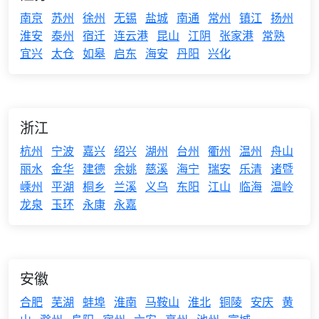
南京
苏州
徐州
无锡
盐城
南通
常州
镇江
扬州
淮安
泰州
宿迁
连云港
昆山
江阴
张家港
常熟
宜兴
太仓
如皋
启东
海安
丹阳
兴化
浙江
杭州
宁波
嘉兴
绍兴
湖州
台州
衢州
温州
舟山
丽水
金华
建德
余姚
慈溪
海宁
瑞安
乐清
诸暨
嵊州
平湖
桐乡
兰溪
义乌
东阳
江山
临海
温岭
龙泉
玉环
永康
永嘉
安徽
合肥
芜湖
蚌埠
淮南
马鞍山
淮北
铜陵
安庆
黄