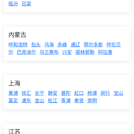
临汾
吕梁
内蒙古
呼和浩特
包头
乌海
赤峰
通辽
鄂尔多斯
呼伦贝
尔
巴彦淖尔
乌兰察布
兴安
锡林郭勒
阿拉善
上海
黄浦
徐汇
长宁
静安
普陀
虹口
杨浦
闵行
宝山
嘉定
浦东
金山
松江
青浦
奉贤
崇明
江苏