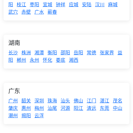
阳
枝江
枣阳
宜城
钟祥
应城
安陆
汉川
麻城
武穴
赤壁
广水
蕲春
湖南
长沙
株洲
湘潭
衡阳
邵阳
岳阳
常德
张家界
益
阳
郴州
永州
怀化
娄底
湘西
广东
广州
韶关
深圳
珠海
汕头
佛山
江门
湛江
茂名
肇庆
惠州
梅州
汕尾
河源
阳江
清远
东莞
中山
潮州
揭阳
云浮