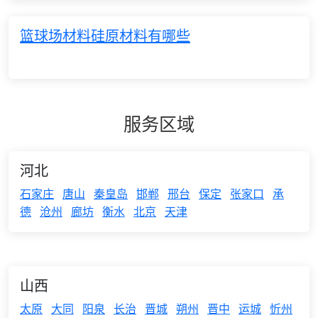
篮球场材料硅原材料有哪些
服务区域
河北
石家庄
唐山
秦皇岛
邯郸
邢台
保定
张家口
承
德
沧州
廊坊
衡水
北京
天津
山西
太原
大同
阳泉
长治
晋城
朔州
晋中
运城
忻州