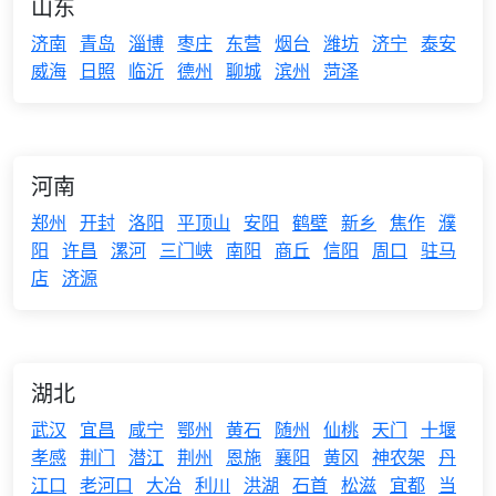
山东
济南
青岛
淄博
枣庄
东营
烟台
潍坊
济宁
泰安
威海
日照
临沂
德州
聊城
滨州
菏泽
河南
郑州
开封
洛阳
平顶山
安阳
鹤壁
新乡
焦作
濮
阳
许昌
漯河
三门峡
南阳
商丘
信阳
周口
驻马
店
济源
湖北
武汉
宜昌
咸宁
鄂州
黄石
随州
仙桃
天门
十堰
孝感
荆门
潜江
荆州
恩施
襄阳
黄冈
神农架
丹
江口
老河口
大冶
利川
洪湖
石首
松滋
宜都
当