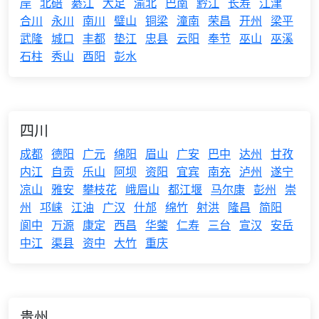
岸
北碚
綦江
大足
渝北
巴南
黔江
长寿
江津
合川
永川
南川
璧山
铜梁
潼南
荣昌
开州
梁平
武隆
城口
丰都
垫江
忠县
云阳
奉节
巫山
巫溪
石柱
秀山
酉阳
彭水
四川
成都
德阳
广元
绵阳
眉山
广安
巴中
达州
甘孜
内江
自贡
乐山
阿坝
资阳
宜宾
南充
泸州
遂宁
凉山
雅安
攀枝花
峨眉山
都江堰
马尔康
彭州
崇
州
邛崃
江油
广汉
什邡
绵竹
射洪
隆昌
简阳
阆中
万源
康定
西昌
华蓥
仁寿
三台
宣汉
安岳
中江
渠县
资中
大竹
重庆
贵州