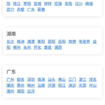
阳
枝江
枣阳
宜城
钟祥
应城
安陆
汉川
麻城
武穴
赤壁
广水
蕲春
湖南
长沙
株洲
湘潭
衡阳
邵阳
岳阳
常德
张家界
益
阳
郴州
永州
怀化
娄底
湘西
广东
广州
韶关
深圳
珠海
汕头
佛山
江门
湛江
茂名
肇庆
惠州
梅州
汕尾
河源
阳江
清远
东莞
中山
潮州
揭阳
云浮