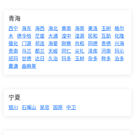
青海
西宁
海东
海西
海北
黄南
海南
果洛
玉树
格尔
木
德令哈
茫崖
大通
湟中
湟源
民和
互助
化隆
循化
门源
祁连
海晏
刚察
共和
同德
贵德
兴海
贵南
乌兰
都兰
天峻
同仁
尖扎
泽库
河南
玛沁
班玛
甘德
达日
久治
玛多
玉树
杂多
称多
治多
囊谦
曲麻莱
宁夏
银川
石嘴山
吴忠
固原
中卫