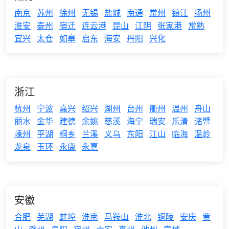
南京
苏州
徐州
无锡
盐城
南通
常州
镇江
扬州
淮安
泰州
宿迁
连云港
昆山
江阴
张家港
常熟
宜兴
太仓
如皋
启东
海安
丹阳
兴化
浙江
杭州
宁波
嘉兴
绍兴
湖州
台州
衢州
温州
舟山
丽水
金华
建德
余姚
慈溪
海宁
瑞安
乐清
诸暨
嵊州
平湖
桐乡
兰溪
义乌
东阳
江山
临海
温岭
龙泉
玉环
永康
永嘉
安徽
合肥
芜湖
蚌埠
淮南
马鞍山
淮北
铜陵
安庆
黄