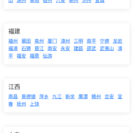
山
滁州
阜阳
宿州
六安
亳州
池州
宣城
福建
福州
莆田
泉州
厦门
漳州
三明
南平
宁德
龙岩
福清
石狮
晋江
南安
永安
建瓯
邵武
武夷山
漳
平
福安
福鼎
仙游
江西
南昌
景德镇
萍乡
九江
新余
鹰潭
赣州
吉安
宜
春
抚州
上饶