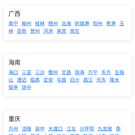
广西
南宁
柳州
桂林
梧州
北海
防城港
钦州
贵港
玉
林
百色
贺州
河池
来宾
崇左
海南
海口
三亚
三沙
儋州
文昌
琼海
万宁
东方
五指
山
澄迈
临高
定安
屯昌
白沙
昌江
乐东
陵水
保亭
琼中
重庆
万州
涪陵
渝中
大渡口
江北
沙坪坝
九龙坡
南