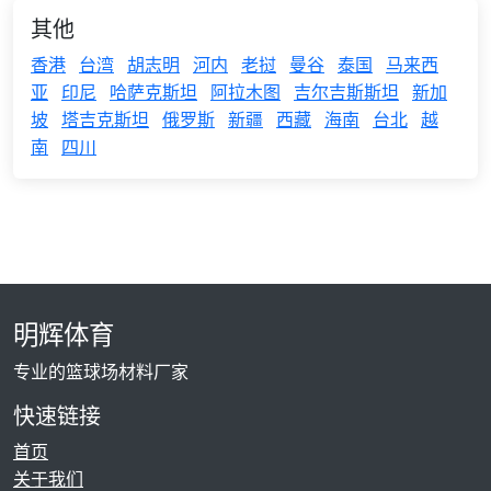
其他
香港
台湾
胡志明
河内
老挝
曼谷
泰国
马来西
亚
印尼
哈萨克斯坦
阿拉木图
吉尔吉斯斯坦
新加
坡
塔吉克斯坦
俄罗斯
新疆
西藏
海南
台北
越
南
四川
明辉体育
专业的篮球场材料厂家
快速链接
首页
关于我们