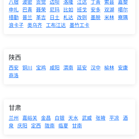
八宿
波密
贡觉
边坝
洛隆
江达
丁青
索县
嘉黎
申扎
巴青
聂荣
尼玛
比如
班戈
安多
双湖
噶尔
措勤
普兰
革吉
日土
札达
改则
墨脱
米林
察隅
浪卡子
类乌齐
工布江达
墨竹工卡
陕西
西安
铜川
宝鸡
咸阳
渭南
延安
汉中
榆林
安康
商洛
甘肃
兰州
嘉峪关
金昌
白银
天水
武威
张掖
平凉
酒
泉
庆阳
定西
陇南
临夏
甘南