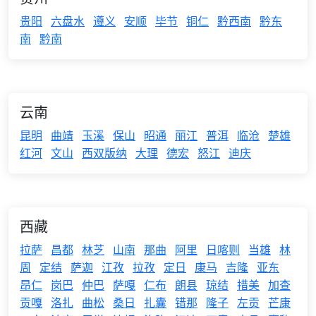
贵阳
六盘水
遵义
安顺
毕节
铜仁
黔西南
黔东
南
黔南
云南
昆明
曲靖
玉溪
保山
昭通
丽江
普洱
临沧
楚雄
红河
文山
西双版纳
大理
德宏
怒江
迪庆
西藏
拉萨
昌都
林芝
山南
那曲
阿里
日喀则
当雄
林
周
定结
萨迦
江孜
拉孜
定日
康马
吉隆
亚东
昂仁
岗巴
仲巴
萨嘎
仁布
朗县
琼结
措美
加查
贡嘎
洛扎
曲松
桑日
扎囊
错那
隆子
左贡
芒康