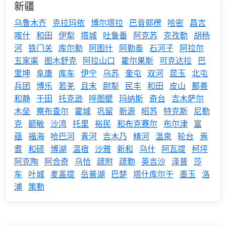
新疆
乌鲁木齐
克拉玛依
博尔塔拉
巴音郭楞
哈密
昌吉
喀什
和田
伊犁
塔城
吐鲁番
阿克苏
克孜勒
胡杨
河
铁门关
库尔勒
阿图什
阿勒泰
石河子
阿拉尔
五家渠
图木舒克
阿拉山口
霍尔果斯
可克达拉
巴
里坤
阜康
库车
伊宁
乌苏
奎屯
双河
昆玉
北屯
兵团
博乐
若羌
且末
尉犁
民丰
和田
皮山
鄯善
和静
于田
托克逊
呼图壁
玛纳斯
奇台
吉木萨尔
木垒
察布查尔
霍城
巩留
新源
昭苏
特克斯
尼勒
克
额敏
沙湾
托里
裕民
和布克赛尔
布尔津
富
蕴
福海
哈巴河
青河
吉木乃
精河
温泉
轮台
焉
耆
和硕
博湖
温宿
沙雅
新和
乌什
阿瓦提
柯坪
阿克陶
阿合奇
乌恰
疏附
疏勒
英吉沙
泽普
莎
车
叶城
麦盖提
岳普湖
巴楚
塔什库尔干
墨玉
洛
浦
策勒