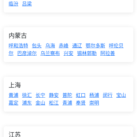
临汾
吕梁
内蒙古
呼和浩特
包头
乌海
赤峰
通辽
鄂尔多斯
呼伦贝
尔
巴彦淖尔
乌兰察布
兴安
锡林郭勒
阿拉善
上海
黄浦
徐汇
长宁
静安
普陀
虹口
杨浦
闵行
宝山
嘉定
浦东
金山
松江
青浦
奉贤
崇明
江苏