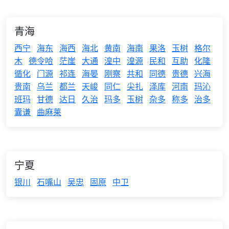
青海
西宁
海东
海西
海北
黄南
海南
果洛
玉树
格尔
木
德令哈
茫崖
大通
湟中
湟源
民和
互助
化隆
循化
门源
祁连
海晏
刚察
共和
同德
贵德
兴海
贵南
乌兰
都兰
天峻
同仁
尖扎
泽库
河南
玛沁
班玛
甘德
达日
久治
玛多
玉树
杂多
称多
治多
囊谦
曲麻莱
宁夏
银川
石嘴山
吴忠
固原
中卫