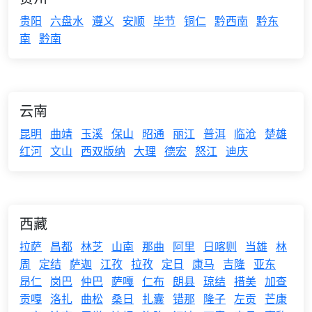
贵阳
六盘水
遵义
安顺
毕节
铜仁
黔西南
黔东
南
黔南
云南
昆明
曲靖
玉溪
保山
昭通
丽江
普洱
临沧
楚雄
红河
文山
西双版纳
大理
德宏
怒江
迪庆
西藏
拉萨
昌都
林芝
山南
那曲
阿里
日喀则
当雄
林
周
定结
萨迦
江孜
拉孜
定日
康马
吉隆
亚东
昂仁
岗巴
仲巴
萨嘎
仁布
朗县
琼结
措美
加查
贡嘎
洛扎
曲松
桑日
扎囊
错那
隆子
左贡
芒康