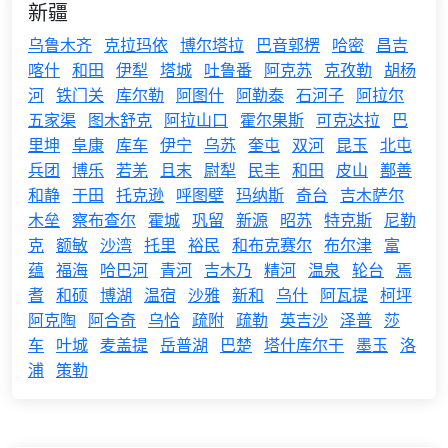
新疆
乌鲁木齐
克拉玛依
博尔塔拉
巴音郭楞
哈密
昌吉
喀什
和田
伊犁
塔城
吐鲁番
阿克苏
克孜勒
胡杨
河
铁门关
库尔勒
阿图什
阿勒泰
石河子
阿拉尔
五家渠
图木舒克
阿拉山口
霍尔果斯
可克达拉
巴
里坤
阜康
库车
伊宁
乌苏
奎屯
双河
昆玉
北屯
兵团
博乐
若羌
且末
尉犁
民丰
和田
皮山
鄯善
和静
于田
托克逊
呼图壁
玛纳斯
奇台
吉木萨尔
木垒
察布查尔
霍城
巩留
新源
昭苏
特克斯
尼勒
克
额敏
沙湾
托里
裕民
和布克赛尔
布尔津
富
蕴
福海
哈巴河
青河
吉木乃
精河
温泉
轮台
焉
耆
和硕
博湖
温宿
沙雅
新和
乌什
阿瓦提
柯坪
阿克陶
阿合奇
乌恰
疏附
疏勒
英吉沙
泽普
莎
车
叶城
麦盖提
岳普湖
巴楚
塔什库尔干
墨玉
洛
浦
策勒