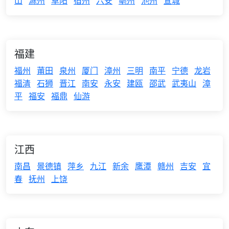
山
滁州
阜阳
宿州
六安
亳州
池州
宣城
福建
福州
莆田
泉州
厦门
漳州
三明
南平
宁德
龙岩
福清
石狮
晋江
南安
永安
建瓯
邵武
武夷山
漳
平
福安
福鼎
仙游
江西
南昌
景德镇
萍乡
九江
新余
鹰潭
赣州
吉安
宜
春
抚州
上饶