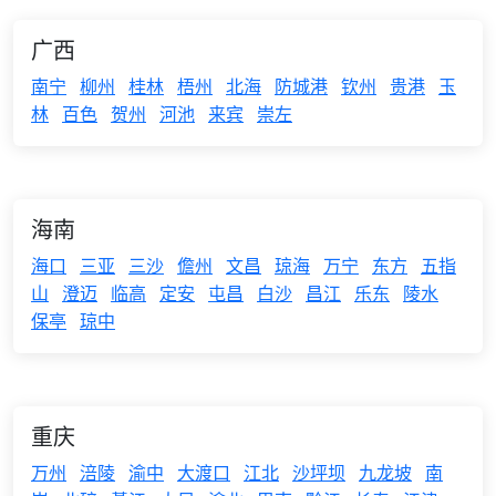
广西
南宁
柳州
桂林
梧州
北海
防城港
钦州
贵港
玉
林
百色
贺州
河池
来宾
崇左
海南
海口
三亚
三沙
儋州
文昌
琼海
万宁
东方
五指
山
澄迈
临高
定安
屯昌
白沙
昌江
乐东
陵水
保亭
琼中
重庆
万州
涪陵
渝中
大渡口
江北
沙坪坝
九龙坡
南