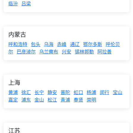
临汾
吕梁
内蒙古
呼和浩特
包头
乌海
赤峰
通辽
鄂尔多斯
呼伦贝
尔
巴彦淖尔
乌兰察布
兴安
锡林郭勒
阿拉善
上海
黄浦
徐汇
长宁
静安
普陀
虹口
杨浦
闵行
宝山
嘉定
浦东
金山
松江
青浦
奉贤
崇明
江苏