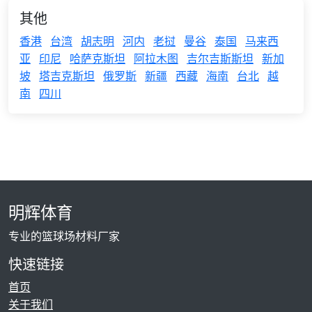
其他
香港
台湾
胡志明
河内
老挝
曼谷
泰国
马来西
亚
印尼
哈萨克斯坦
阿拉木图
吉尔吉斯斯坦
新加
坡
塔吉克斯坦
俄罗斯
新疆
西藏
海南
台北
越
南
四川
明辉体育
专业的篮球场材料厂家
快速链接
首页
关于我们