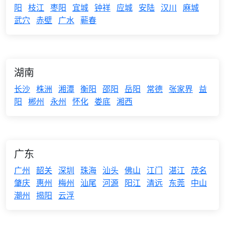
阳
枝江
枣阳
宜城
钟祥
应城
安陆
汉川
麻城
武穴
赤壁
广水
蕲春
湖南
长沙
株洲
湘潭
衡阳
邵阳
岳阳
常德
张家界
益
阳
郴州
永州
怀化
娄底
湘西
广东
广州
韶关
深圳
珠海
汕头
佛山
江门
湛江
茂名
肇庆
惠州
梅州
汕尾
河源
阳江
清远
东莞
中山
潮州
揭阳
云浮