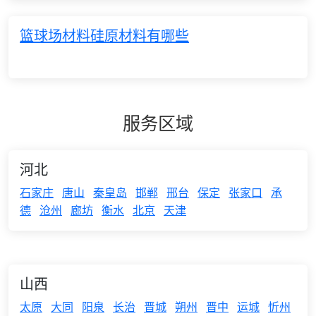
篮球场材料硅原材料有哪些
服务区域
河北
石家庄
唐山
秦皇岛
邯郸
邢台
保定
张家口
承
德
沧州
廊坊
衡水
北京
天津
山西
太原
大同
阳泉
长治
晋城
朔州
晋中
运城
忻州