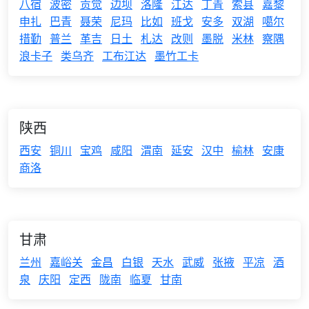
八宿
波密
贡觉
边坝
洛隆
江达
丁青
索县
嘉黎
申扎
巴青
聂荣
尼玛
比如
班戈
安多
双湖
噶尔
措勤
普兰
革吉
日土
札达
改则
墨脱
米林
察隅
浪卡子
类乌齐
工布江达
墨竹工卡
陕西
西安
铜川
宝鸡
咸阳
渭南
延安
汉中
榆林
安康
商洛
甘肃
兰州
嘉峪关
金昌
白银
天水
武威
张掖
平凉
酒
泉
庆阳
定西
陇南
临夏
甘南