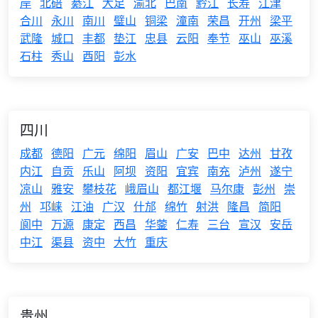
岸
北碚
綦江
大足
渝北
巴南
黔江
长寿
江津
合川
永川
南川
璧山
铜梁
潼南
荣昌
开州
梁平
武隆
城口
丰都
垫江
忠县
云阳
奉节
巫山
巫溪
石柱
秀山
酉阳
彭水
四川
成都
德阳
广元
绵阳
眉山
广安
巴中
达州
甘孜
内江
自贡
乐山
阿坝
资阳
宜宾
南充
泸州
遂宁
凉山
雅安
攀枝花
峨眉山
都江堰
马尔康
彭州
崇
州
邛崃
江油
广汉
什邡
绵竹
射洪
隆昌
简阳
阆中
万源
康定
西昌
华蓥
仁寿
三台
宣汉
安岳
中江
渠县
资中
大竹
重庆
贵州