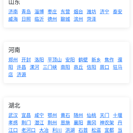
山东
济南
青岛
淄博
枣庄
东营
烟台
潍坊
济宁
泰安
威海
日照
临沂
德州
聊城
滨州
菏泽
河南
郑州
开封
洛阳
平顶山
安阳
鹤壁
新乡
焦作
濮
阳
许昌
漯河
三门峡
南阳
商丘
信阳
周口
驻马
店
济源
湖北
武汉
宜昌
咸宁
鄂州
黄石
随州
仙桃
天门
十堰
孝感
荆门
潜江
荆州
恩施
襄阳
黄冈
神农架
丹
江口
老河口
大冶
利川
洪湖
石首
松滋
宜都
当