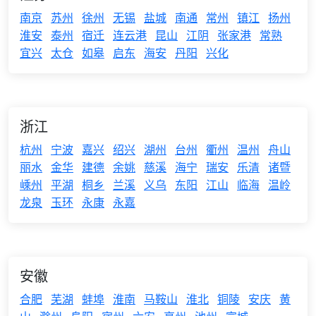
南京
苏州
徐州
无锡
盐城
南通
常州
镇江
扬州
淮安
泰州
宿迁
连云港
昆山
江阴
张家港
常熟
宜兴
太仓
如皋
启东
海安
丹阳
兴化
浙江
杭州
宁波
嘉兴
绍兴
湖州
台州
衢州
温州
舟山
丽水
金华
建德
余姚
慈溪
海宁
瑞安
乐清
诸暨
嵊州
平湖
桐乡
兰溪
义乌
东阳
江山
临海
温岭
龙泉
玉环
永康
永嘉
安徽
合肥
芜湖
蚌埠
淮南
马鞍山
淮北
铜陵
安庆
黄