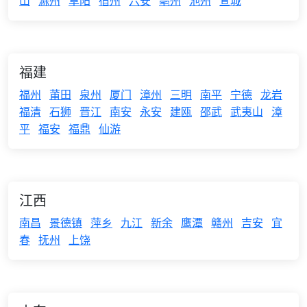
山
滁州
阜阳
宿州
六安
亳州
池州
宣城
福建
福州
莆田
泉州
厦门
漳州
三明
南平
宁德
龙岩
福清
石狮
晋江
南安
永安
建瓯
邵武
武夷山
漳
平
福安
福鼎
仙游
江西
南昌
景德镇
萍乡
九江
新余
鹰潭
赣州
吉安
宜
春
抚州
上饶