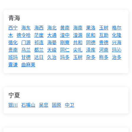
青海
西宁
海东
海西
海北
黄南
海南
果洛
玉树
格尔
木
德令哈
茫崖
大通
湟中
湟源
民和
互助
化隆
循化
门源
祁连
海晏
刚察
共和
同德
贵德
兴海
贵南
乌兰
都兰
天峻
同仁
尖扎
泽库
河南
玛沁
班玛
甘德
达日
久治
玛多
玉树
杂多
称多
治多
囊谦
曲麻莱
宁夏
银川
石嘴山
吴忠
固原
中卫