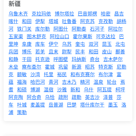
新疆
乌鲁木齐
克拉玛依
博尔塔拉
巴音郭楞
哈密
昌吉
喀什
和田
伊犁
塔城
吐鲁番
阿克苏
克孜勒
胡杨
河
铁门关
库尔勒
阿图什
阿勒泰
石河子
阿拉尔
五家渠
图木舒克
阿拉山口
霍尔果斯
可克达拉
巴
里坤
阜康
库车
伊宁
乌苏
奎屯
双河
昆玉
北屯
兵团
博乐
若羌
且末
尉犁
民丰
和田
皮山
鄯善
和静
于田
托克逊
呼图壁
玛纳斯
奇台
吉木萨尔
木垒
察布查尔
霍城
巩留
新源
昭苏
特克斯
尼勒
克
额敏
沙湾
托里
裕民
和布克赛尔
布尔津
富
蕴
福海
哈巴河
青河
吉木乃
精河
温泉
轮台
焉
耆
和硕
博湖
温宿
沙雅
新和
乌什
阿瓦提
柯坪
阿克陶
阿合奇
乌恰
疏附
疏勒
英吉沙
泽普
莎
车
叶城
麦盖提
岳普湖
巴楚
塔什库尔干
墨玉
洛
浦
策勒