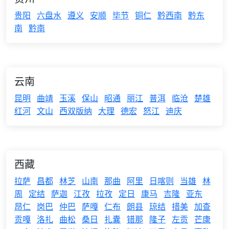
贵阳
六盘水
遵义
安顺
毕节
铜仁
黔西南
黔东
南
黔南
云南
昆明
曲靖
玉溪
保山
昭通
丽江
普洱
临沧
楚雄
红河
文山
西双版纳
大理
德宏
怒江
迪庆
西藏
拉萨
昌都
林芝
山南
那曲
阿里
日喀则
当雄
林
周
定结
萨迦
江孜
拉孜
定日
康马
吉隆
亚东
昂仁
岗巴
仲巴
萨嘎
仁布
朗县
琼结
措美
加查
贡嘎
洛扎
曲松
桑日
扎囊
错那
隆子
左贡
芒康