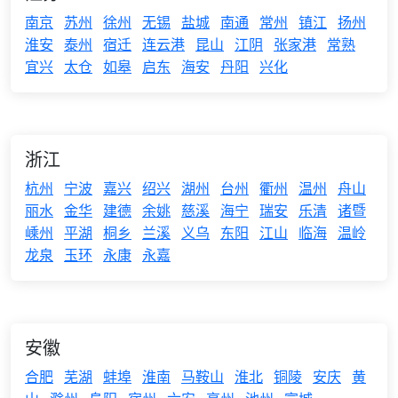
南京
苏州
徐州
无锡
盐城
南通
常州
镇江
扬州
淮安
泰州
宿迁
连云港
昆山
江阴
张家港
常熟
宜兴
太仓
如皋
启东
海安
丹阳
兴化
浙江
杭州
宁波
嘉兴
绍兴
湖州
台州
衢州
温州
舟山
丽水
金华
建德
余姚
慈溪
海宁
瑞安
乐清
诸暨
嵊州
平湖
桐乡
兰溪
义乌
东阳
江山
临海
温岭
龙泉
玉环
永康
永嘉
安徽
合肥
芜湖
蚌埠
淮南
马鞍山
淮北
铜陵
安庆
黄