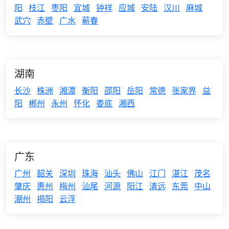
阳
枝江
枣阳
宜城
钟祥
应城
安陆
汉川
麻城
武穴
赤壁
广水
蕲春
湖南
长沙
株洲
湘潭
衡阳
邵阳
岳阳
常德
张家界
益
阳
郴州
永州
怀化
娄底
湘西
广东
广州
韶关
深圳
珠海
汕头
佛山
江门
湛江
茂名
肇庆
惠州
梅州
汕尾
河源
阳江
清远
东莞
中山
潮州
揭阳
云浮