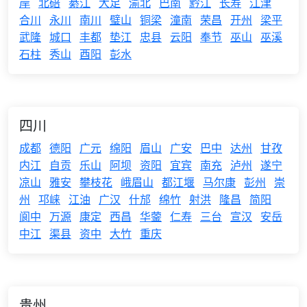
岸
北碚
綦江
大足
渝北
巴南
黔江
长寿
江津
合川
永川
南川
璧山
铜梁
潼南
荣昌
开州
梁平
武隆
城口
丰都
垫江
忠县
云阳
奉节
巫山
巫溪
石柱
秀山
酉阳
彭水
四川
成都
德阳
广元
绵阳
眉山
广安
巴中
达州
甘孜
内江
自贡
乐山
阿坝
资阳
宜宾
南充
泸州
遂宁
凉山
雅安
攀枝花
峨眉山
都江堰
马尔康
彭州
崇
州
邛崃
江油
广汉
什邡
绵竹
射洪
隆昌
简阳
阆中
万源
康定
西昌
华蓥
仁寿
三台
宣汉
安岳
中江
渠县
资中
大竹
重庆
贵州