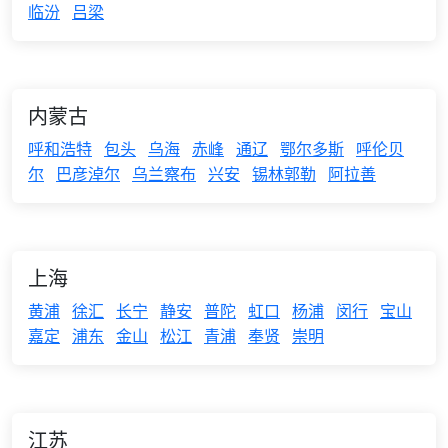
临汾
吕梁
内蒙古
呼和浩特
包头
乌海
赤峰
通辽
鄂尔多斯
呼伦贝
尔
巴彦淖尔
乌兰察布
兴安
锡林郭勒
阿拉善
上海
黄浦
徐汇
长宁
静安
普陀
虹口
杨浦
闵行
宝山
嘉定
浦东
金山
松江
青浦
奉贤
崇明
江苏