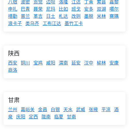
八宿
波密
贡觉
边坝
洛隆
江达
丁青
索县
嘉黎
申扎
巴青
聂荣
尼玛
比如
班戈
安多
双湖
噶尔
措勤
普兰
革吉
日土
札达
改则
墨脱
米林
察隅
浪卡子
类乌齐
工布江达
墨竹工卡
陕西
西安
铜川
宝鸡
咸阳
渭南
延安
汉中
榆林
安康
商洛
甘肃
兰州
嘉峪关
金昌
白银
天水
武威
张掖
平凉
酒
泉
庆阳
定西
陇南
临夏
甘南