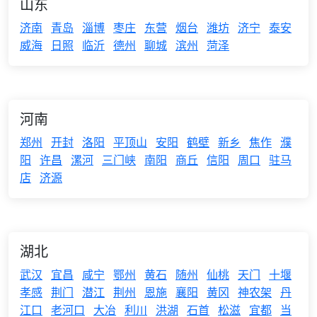
山东
济南
青岛
淄博
枣庄
东营
烟台
潍坊
济宁
泰安
威海
日照
临沂
德州
聊城
滨州
菏泽
河南
郑州
开封
洛阳
平顶山
安阳
鹤壁
新乡
焦作
濮
阳
许昌
漯河
三门峡
南阳
商丘
信阳
周口
驻马
店
济源
湖北
武汉
宜昌
咸宁
鄂州
黄石
随州
仙桃
天门
十堰
孝感
荆门
潜江
荆州
恩施
襄阳
黄冈
神农架
丹
江口
老河口
大冶
利川
洪湖
石首
松滋
宜都
当