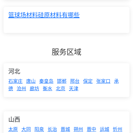
篮球场材料硅原材料有哪些
服务区域
河北
石家庄
唐山
秦皇岛
邯郸
邢台
保定
张家口
承
德
沧州
廊坊
衡水
北京
天津
山西
太原
大同
阳泉
长治
晋城
朔州
晋中
运城
忻州