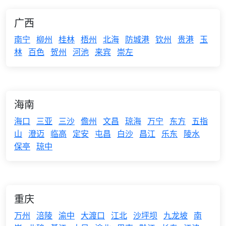
广西
南宁
柳州
桂林
梧州
北海
防城港
钦州
贵港
玉
林
百色
贺州
河池
来宾
崇左
海南
海口
三亚
三沙
儋州
文昌
琼海
万宁
东方
五指
山
澄迈
临高
定安
屯昌
白沙
昌江
乐东
陵水
保亭
琼中
重庆
万州
涪陵
渝中
大渡口
江北
沙坪坝
九龙坡
南