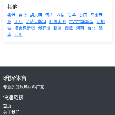
其他
香港
台湾
胡志明
河内
老挝
曼谷
泰国
马来西
亚
印尼
哈萨克斯坦
阿拉木图
吉尔吉斯斯坦
新加
坡
塔吉克斯坦
俄罗斯
新疆
西藏
海南
台北
越
南
四川
明辉体育
专业的篮球场材料厂家
快速链接
首页
关于我们