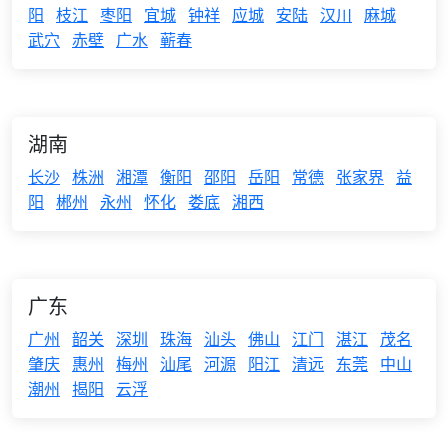
阳
枝江
枣阳
宜城
钟祥
应城
安陆
汉川
麻城
武穴
赤壁
广水
蕲春
湖南
长沙
株洲
湘潭
衡阳
邵阳
岳阳
常德
张家界
益
阳
郴州
永州
怀化
娄底
湘西
广东
广州
韶关
深圳
珠海
汕头
佛山
江门
湛江
茂名
肇庆
惠州
梅州
汕尾
河源
阳江
清远
东莞
中山
潮州
揭阳
云浮