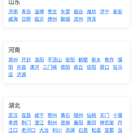
山东
济南
青岛
淄博
枣庄
东营
烟台
潍坊
济宁
泰安
威海
日照
临沂
德州
聊城
滨州
菏泽
河南
郑州
开封
洛阳
平顶山
安阳
鹤壁
新乡
焦作
濮
阳
许昌
漯河
三门峡
南阳
商丘
信阳
周口
驻马
店
济源
湖北
武汉
宜昌
咸宁
鄂州
黄石
随州
仙桃
天门
十堰
孝感
荆门
潜江
荆州
恩施
襄阳
黄冈
神农架
丹
江口
老河口
大冶
利川
洪湖
石首
松滋
宜都
当