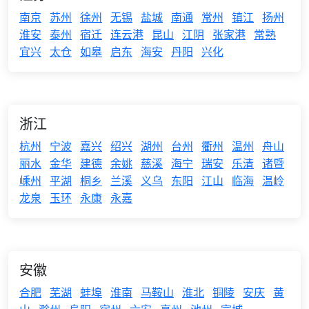
南京
苏州
徐州
无锡
盐城
南通
常州
镇江
扬州
淮安
泰州
宿迁
连云港
昆山
江阴
张家港
常熟
宜兴
太仓
如皋
启东
海安
丹阳
兴化
浙江
杭州
宁波
嘉兴
绍兴
湖州
台州
衢州
温州
舟山
丽水
金华
建德
余姚
慈溪
海宁
瑞安
乐清
诸暨
嵊州
平湖
桐乡
兰溪
义乌
东阳
江山
临海
温岭
龙泉
玉环
永康
永嘉
安徽
合肥
芜湖
蚌埠
淮南
马鞍山
淮北
铜陵
安庆
黄