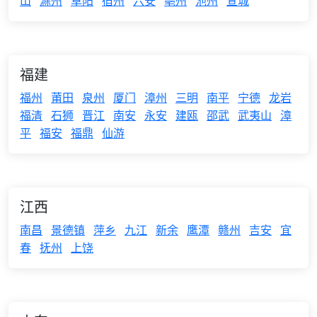
山
滁州
阜阳
宿州
六安
亳州
池州
宣城
福建
福州
莆田
泉州
厦门
漳州
三明
南平
宁德
龙岩
福清
石狮
晋江
南安
永安
建瓯
邵武
武夷山
漳
平
福安
福鼎
仙游
江西
南昌
景德镇
萍乡
九江
新余
鹰潭
赣州
吉安
宜
春
抚州
上饶