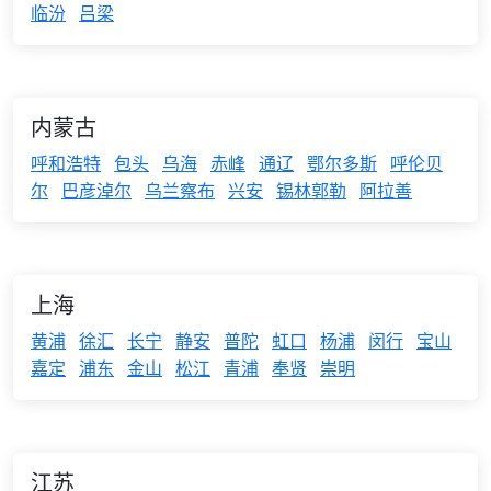
临汾
吕梁
内蒙古
呼和浩特
包头
乌海
赤峰
通辽
鄂尔多斯
呼伦贝
尔
巴彦淖尔
乌兰察布
兴安
锡林郭勒
阿拉善
上海
黄浦
徐汇
长宁
静安
普陀
虹口
杨浦
闵行
宝山
嘉定
浦东
金山
松江
青浦
奉贤
崇明
江苏