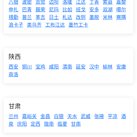
八宿
波密
贡觉
边坝
洛隆
江达
丁青
索县
嘉黎
申扎
巴青
聂荣
尼玛
比如
班戈
安多
双湖
噶尔
措勤
普兰
革吉
日土
札达
改则
墨脱
米林
察隅
浪卡子
类乌齐
工布江达
墨竹工卡
陕西
西安
铜川
宝鸡
咸阳
渭南
延安
汉中
榆林
安康
商洛
甘肃
兰州
嘉峪关
金昌
白银
天水
武威
张掖
平凉
酒
泉
庆阳
定西
陇南
临夏
甘南