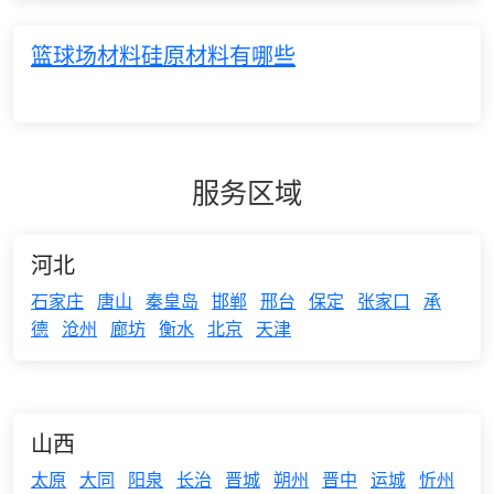
篮球场材料硅原材料有哪些
服务区域
河北
石家庄
唐山
秦皇岛
邯郸
邢台
保定
张家口
承
德
沧州
廊坊
衡水
北京
天津
山西
太原
大同
阳泉
长治
晋城
朔州
晋中
运城
忻州