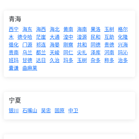
青海
西宁
海东
海西
海北
黄南
海南
果洛
玉树
格尔
木
德令哈
茫崖
大通
湟中
湟源
民和
互助
化隆
循化
门源
祁连
海晏
刚察
共和
同德
贵德
兴海
贵南
乌兰
都兰
天峻
同仁
尖扎
泽库
河南
玛沁
班玛
甘德
达日
久治
玛多
玉树
杂多
称多
治多
囊谦
曲麻莱
宁夏
银川
石嘴山
吴忠
固原
中卫