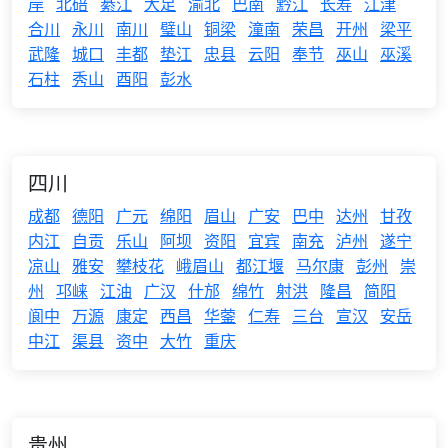
岸
北碚
綦江
大足
渝北
巴南
黔江
长寿
江津
合川
永川
南川
璧山
铜梁
潼南
荣昌
开州
梁平
武隆
城口
丰都
垫江
忠县
云阳
奉节
巫山
巫溪
石柱
秀山
酉阳
彭水
四川
成都
德阳
广元
绵阳
眉山
广安
巴中
达州
甘孜
内江
自贡
乐山
阿坝
资阳
宜宾
南充
泸州
遂宁
凉山
雅安
攀枝花
峨眉山
都江堰
马尔康
彭州
崇
州
邛崃
江油
广汉
什邡
绵竹
射洪
隆昌
简阳
阆中
万源
康定
西昌
华蓥
仁寿
三台
宣汉
安岳
中江
渠县
资中
大竹
重庆
贵州