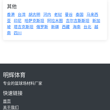
其他
香港
台湾
胡志明
河内
老挝
曼谷
泰国
马来西
亚
印尼
哈萨克斯坦
阿拉木图
吉尔吉斯斯坦
新加
坡
塔吉克斯坦
俄罗斯
新疆
西藏
海南
台北
越
南
四川
明辉体育
专业的篮球场材料厂家
快速链接
首页
关于我们