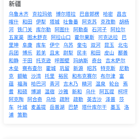
新疆
乌鲁木齐
克拉玛依
博尔塔拉
巴音郭楞
哈密
昌吉
喀什
和田
伊犁
塔城
吐鲁番
阿克苏
克孜勒
胡杨
河
铁门关
库尔勒
阿图什
阿勒泰
石河子
阿拉尔
五家渠
图木舒克
阿拉山口
霍尔果斯
可克达拉
巴
里坤
阜康
库车
伊宁
乌苏
奎屯
双河
昆玉
北屯
兵团
博乐
若羌
且末
尉犁
民丰
和田
皮山
鄯善
和静
于田
托克逊
呼图壁
玛纳斯
奇台
吉木萨尔
木垒
察布查尔
霍城
巩留
新源
昭苏
特克斯
尼勒
克
额敏
沙湾
托里
裕民
和布克赛尔
布尔津
富
蕴
福海
哈巴河
青河
吉木乃
精河
温泉
轮台
焉
耆
和硕
博湖
温宿
沙雅
新和
乌什
阿瓦提
柯坪
阿克陶
阿合奇
乌恰
疏附
疏勒
英吉沙
泽普
莎
车
叶城
麦盖提
岳普湖
巴楚
塔什库尔干
墨玉
洛
浦
策勒