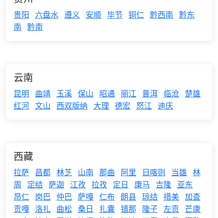
贵阳
六盘水
遵义
安顺
毕节
铜仁
黔西南
黔东
南
黔南
云南
昆明
曲靖
玉溪
保山
昭通
丽江
普洱
临沧
楚雄
红河
文山
西双版纳
大理
德宏
怒江
迪庆
西藏
拉萨
昌都
林芝
山南
那曲
阿里
日喀则
当雄
林
周
定结
萨迦
江孜
拉孜
定日
康马
吉隆
亚东
昂仁
岗巴
仲巴
萨嘎
仁布
朗县
琼结
措美
加查
贡嘎
洛扎
曲松
桑日
扎囊
错那
隆子
左贡
芒康