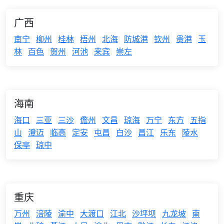
广西
南宁
柳州
桂林
梧州
北海
防城港
钦州
贵港
玉
林
百色
贺州
河池
来宾
崇左
海南
海口
三亚
三沙
儋州
文昌
琼海
万宁
东方
五指
山
澄迈
临高
定安
屯昌
白沙
昌江
乐东
陵水
保亭
琼中
重庆
万州
涪陵
渝中
大渡口
江北
沙坪坝
九龙坡
南