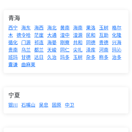
青海
西宁
海东
海西
海北
黄南
海南
果洛
玉树
格尔
木
德令哈
茫崖
大通
湟中
湟源
民和
互助
化隆
循化
门源
祁连
海晏
刚察
共和
同德
贵德
兴海
贵南
乌兰
都兰
天峻
同仁
尖扎
泽库
河南
玛沁
班玛
甘德
达日
久治
玛多
玉树
杂多
称多
治多
囊谦
曲麻莱
宁夏
银川
石嘴山
吴忠
固原
中卫