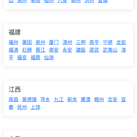
山
滁州
阜阳
宿州
六安
亳州
池州
宣城
福建
福州
莆田
泉州
厦门
漳州
三明
南平
宁德
龙岩
福清
石狮
晋江
南安
永安
建瓯
邵武
武夷山
漳
平
福安
福鼎
仙游
江西
南昌
景德镇
萍乡
九江
新余
鹰潭
赣州
吉安
宜
春
抚州
上饶