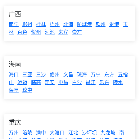
广西
南宁
柳州
桂林
梧州
北海
防城港
钦州
贵港
玉
林
百色
贺州
河池
来宾
崇左
海南
海口
三亚
三沙
儋州
文昌
琼海
万宁
东方
五指
山
澄迈
临高
定安
屯昌
白沙
昌江
乐东
陵水
保亭
琼中
重庆
万州
涪陵
渝中
大渡口
江北
沙坪坝
九龙坡
南