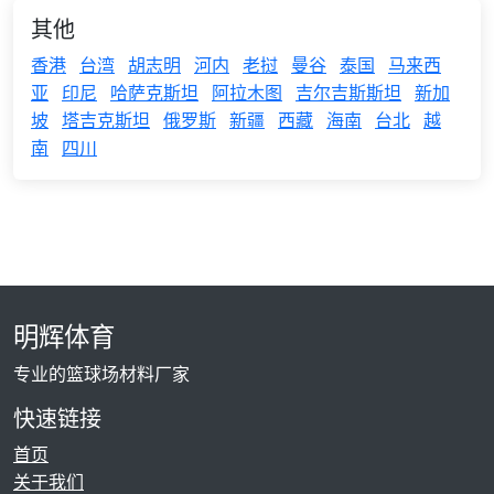
其他
香港
台湾
胡志明
河内
老挝
曼谷
泰国
马来西
亚
印尼
哈萨克斯坦
阿拉木图
吉尔吉斯斯坦
新加
坡
塔吉克斯坦
俄罗斯
新疆
西藏
海南
台北
越
南
四川
明辉体育
专业的篮球场材料厂家
快速链接
首页
关于我们