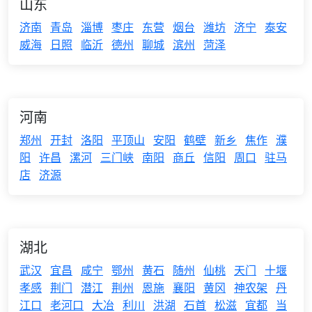
山东
济南
青岛
淄博
枣庄
东营
烟台
潍坊
济宁
泰安
威海
日照
临沂
德州
聊城
滨州
菏泽
河南
郑州
开封
洛阳
平顶山
安阳
鹤壁
新乡
焦作
濮
阳
许昌
漯河
三门峡
南阳
商丘
信阳
周口
驻马
店
济源
湖北
武汉
宜昌
咸宁
鄂州
黄石
随州
仙桃
天门
十堰
孝感
荆门
潜江
荆州
恩施
襄阳
黄冈
神农架
丹
江口
老河口
大冶
利川
洪湖
石首
松滋
宜都
当