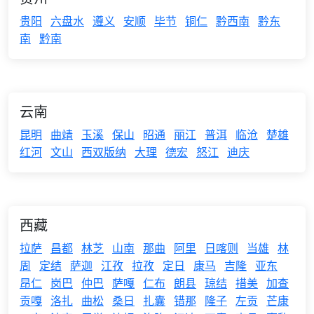
贵阳
六盘水
遵义
安顺
毕节
铜仁
黔西南
黔东
南
黔南
云南
昆明
曲靖
玉溪
保山
昭通
丽江
普洱
临沧
楚雄
红河
文山
西双版纳
大理
德宏
怒江
迪庆
西藏
拉萨
昌都
林芝
山南
那曲
阿里
日喀则
当雄
林
周
定结
萨迦
江孜
拉孜
定日
康马
吉隆
亚东
昂仁
岗巴
仲巴
萨嘎
仁布
朗县
琼结
措美
加查
贡嘎
洛扎
曲松
桑日
扎囊
错那
隆子
左贡
芒康