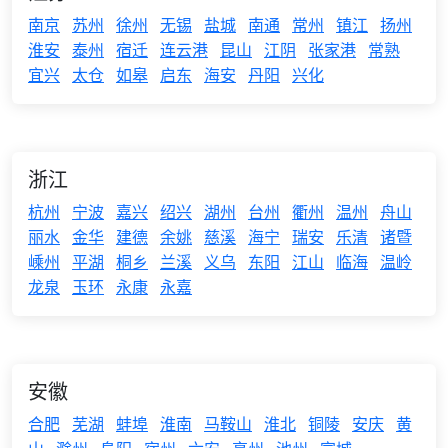
南京
苏州
徐州
无锡
盐城
南通
常州
镇江
扬州
淮安
泰州
宿迁
连云港
昆山
江阴
张家港
常熟
宜兴
太仓
如皋
启东
海安
丹阳
兴化
浙江
杭州
宁波
嘉兴
绍兴
湖州
台州
衢州
温州
舟山
丽水
金华
建德
余姚
慈溪
海宁
瑞安
乐清
诸暨
嵊州
平湖
桐乡
兰溪
义乌
东阳
江山
临海
温岭
龙泉
玉环
永康
永嘉
安徽
合肥
芜湖
蚌埠
淮南
马鞍山
淮北
铜陵
安庆
黄