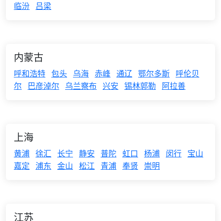
临汾
吕梁
内蒙古
呼和浩特
包头
乌海
赤峰
通辽
鄂尔多斯
呼伦贝
尔
巴彦淖尔
乌兰察布
兴安
锡林郭勒
阿拉善
上海
黄浦
徐汇
长宁
静安
普陀
虹口
杨浦
闵行
宝山
嘉定
浦东
金山
松江
青浦
奉贤
崇明
江苏