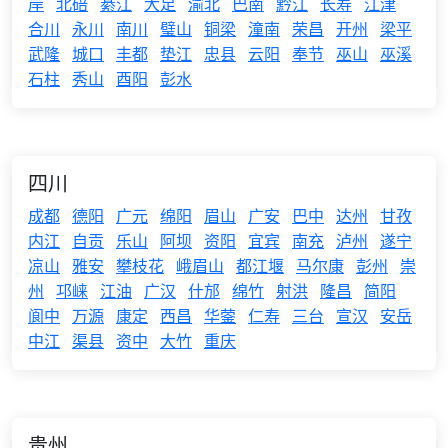
岸
北碚
綦江
大足
渝北
巴南
黔江
长寿
江津
合川
永川
南川
璧山
铜梁
潼南
荣昌
开州
梁平
武隆
城口
丰都
垫江
忠县
云阳
奉节
巫山
巫溪
石柱
秀山
酉阳
彭水
四川
成都
德阳
广元
绵阳
眉山
广安
巴中
达州
甘孜
内江
自贡
乐山
阿坝
资阳
宜宾
南充
泸州
遂宁
凉山
雅安
攀枝花
峨眉山
都江堰
马尔康
彭州
崇
州
邛崃
江油
广汉
什邡
绵竹
射洪
隆昌
简阳
阆中
万源
康定
西昌
华蓥
仁寿
三台
宣汉
安岳
中江
渠县
资中
大竹
重庆
贵州