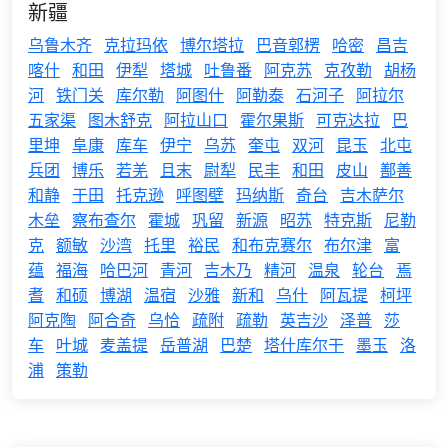
新疆
乌鲁木齐
克拉玛依
博尔塔拉
巴音郭楞
哈密
昌吉
喀什
和田
伊犁
塔城
吐鲁番
阿克苏
克孜勒
胡杨
河
铁门关
库尔勒
阿图什
阿勒泰
石河子
阿拉尔
五家渠
图木舒克
阿拉山口
霍尔果斯
可克达拉
巴
里坤
阜康
库车
伊宁
乌苏
奎屯
双河
昆玉
北屯
兵团
博乐
若羌
且末
尉犁
民丰
和田
皮山
鄯善
和静
于田
托克逊
呼图壁
玛纳斯
奇台
吉木萨尔
木垒
察布查尔
霍城
巩留
新源
昭苏
特克斯
尼勒
克
额敏
沙湾
托里
裕民
和布克赛尔
布尔津
富
蕴
福海
哈巴河
青河
吉木乃
精河
温泉
轮台
焉
耆
和硕
博湖
温宿
沙雅
新和
乌什
阿瓦提
柯坪
阿克陶
阿合奇
乌恰
疏附
疏勒
英吉沙
泽普
莎
车
叶城
麦盖提
岳普湖
巴楚
塔什库尔干
墨玉
洛
浦
策勒