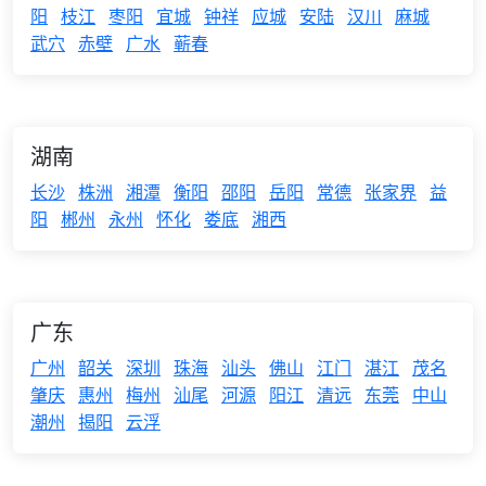
阳
枝江
枣阳
宜城
钟祥
应城
安陆
汉川
麻城
武穴
赤壁
广水
蕲春
湖南
长沙
株洲
湘潭
衡阳
邵阳
岳阳
常德
张家界
益
阳
郴州
永州
怀化
娄底
湘西
广东
广州
韶关
深圳
珠海
汕头
佛山
江门
湛江
茂名
肇庆
惠州
梅州
汕尾
河源
阳江
清远
东莞
中山
潮州
揭阳
云浮