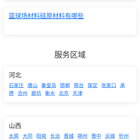
篮球场材料硅原材料有哪些
服务区域
河北
石家庄
唐山
秦皇岛
邯郸
邢台
保定
张家口
承
德
沧州
廊坊
衡水
北京
天津
山西
太原
大同
阳泉
长治
晋城
朔州
晋中
运城
忻州