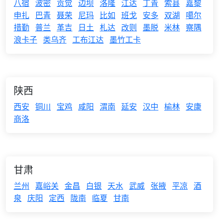
八宿
波密
贡觉
边坝
洛隆
江达
丁青
索县
嘉黎
申扎
巴青
聂荣
尼玛
比如
班戈
安多
双湖
噶尔
措勤
普兰
革吉
日土
札达
改则
墨脱
米林
察隅
浪卡子
类乌齐
工布江达
墨竹工卡
陕西
西安
铜川
宝鸡
咸阳
渭南
延安
汉中
榆林
安康
商洛
甘肃
兰州
嘉峪关
金昌
白银
天水
武威
张掖
平凉
酒
泉
庆阳
定西
陇南
临夏
甘南