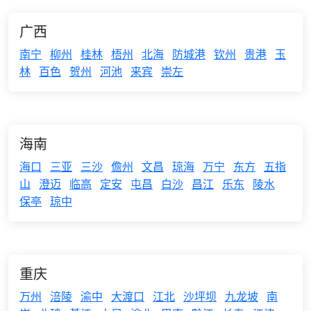
广西
南宁
柳州
桂林
梧州
北海
防城港
钦州
贵港
玉
林
百色
贺州
河池
来宾
崇左
海南
海口
三亚
三沙
儋州
文昌
琼海
万宁
东方
五指
山
澄迈
临高
定安
屯昌
白沙
昌江
乐东
陵水
保亭
琼中
重庆
万州
涪陵
渝中
大渡口
江北
沙坪坝
九龙坡
南