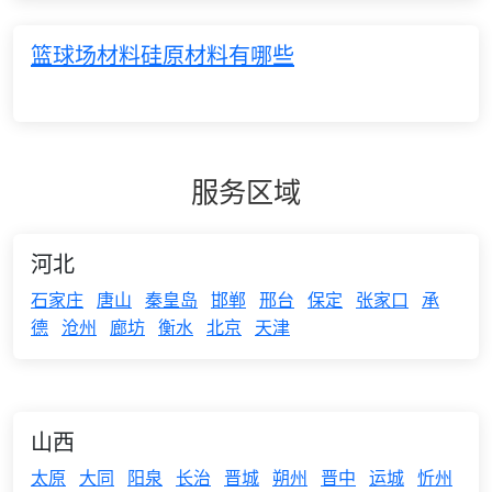
篮球场材料硅原材料有哪些
服务区域
河北
石家庄
唐山
秦皇岛
邯郸
邢台
保定
张家口
承
德
沧州
廊坊
衡水
北京
天津
山西
太原
大同
阳泉
长治
晋城
朔州
晋中
运城
忻州