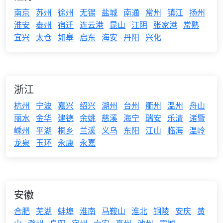
南京
苏州
徐州
无锡
盐城
南通
常州
镇江
扬州
淮安
泰州
宿迁
连云港
昆山
江阴
张家港
常熟
宜兴
太仓
如皋
启东
海安
丹阳
兴化
浙江
杭州
宁波
嘉兴
绍兴
湖州
台州
衢州
温州
舟山
丽水
金华
建德
余姚
慈溪
海宁
瑞安
乐清
诸暨
嵊州
平湖
桐乡
兰溪
义乌
东阳
江山
临海
温岭
龙泉
玉环
永康
永嘉
安徽
合肥
芜湖
蚌埠
淮南
马鞍山
淮北
铜陵
安庆
黄