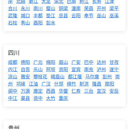
岸
北碚
綦江
大足
渝北
巴南
黔江
长寿
江津
合川
永川
南川
璧山
铜梁
潼南
荣昌
开州
梁平
武隆
城口
丰都
垫江
忠县
云阳
奉节
巫山
巫溪
石柱
秀山
酉阳
彭水
四川
成都
德阳
广元
绵阳
眉山
广安
巴中
达州
甘孜
内江
自贡
乐山
阿坝
资阳
宜宾
南充
泸州
遂宁
凉山
雅安
攀枝花
峨眉山
都江堰
马尔康
彭州
崇
州
邛崃
江油
广汉
什邡
绵竹
射洪
隆昌
简阳
阆中
万源
康定
西昌
华蓥
仁寿
三台
宣汉
安岳
中江
渠县
资中
大竹
重庆
贵州