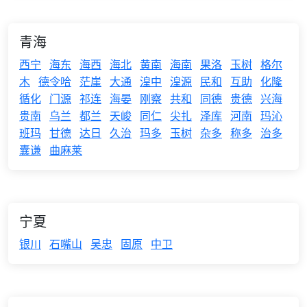
青海
西宁
海东
海西
海北
黄南
海南
果洛
玉树
格尔
木
德令哈
茫崖
大通
湟中
湟源
民和
互助
化隆
循化
门源
祁连
海晏
刚察
共和
同德
贵德
兴海
贵南
乌兰
都兰
天峻
同仁
尖扎
泽库
河南
玛沁
班玛
甘德
达日
久治
玛多
玉树
杂多
称多
治多
囊谦
曲麻莱
宁夏
银川
石嘴山
吴忠
固原
中卫