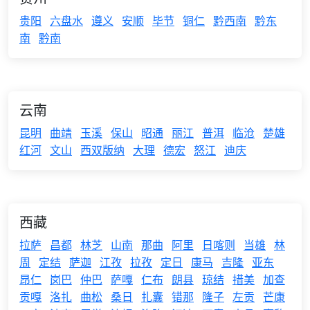
贵阳
六盘水
遵义
安顺
毕节
铜仁
黔西南
黔东
南
黔南
云南
昆明
曲靖
玉溪
保山
昭通
丽江
普洱
临沧
楚雄
红河
文山
西双版纳
大理
德宏
怒江
迪庆
西藏
拉萨
昌都
林芝
山南
那曲
阿里
日喀则
当雄
林
周
定结
萨迦
江孜
拉孜
定日
康马
吉隆
亚东
昂仁
岗巴
仲巴
萨嘎
仁布
朗县
琼结
措美
加查
贡嘎
洛扎
曲松
桑日
扎囊
错那
隆子
左贡
芒康