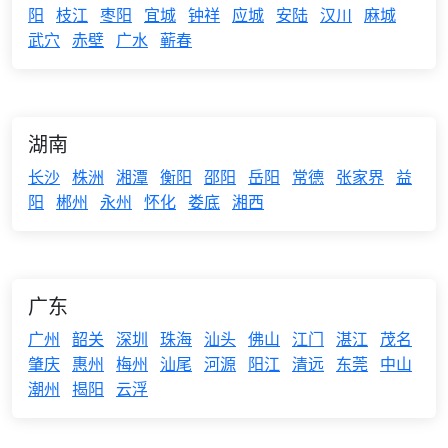
阳
枝江
枣阳
宜城
钟祥
应城
安陆
汉川
麻城
武穴
赤壁
广水
蕲春
湖南
长沙
株洲
湘潭
衡阳
邵阳
岳阳
常德
张家界
益
阳
郴州
永州
怀化
娄底
湘西
广东
广州
韶关
深圳
珠海
汕头
佛山
江门
湛江
茂名
肇庆
惠州
梅州
汕尾
河源
阳江
清远
东莞
中山
潮州
揭阳
云浮