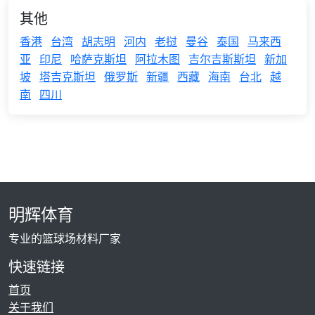
其他
香港
台湾
胡志明
河内
老挝
曼谷
泰国
马来西
亚
印尼
哈萨克斯坦
阿拉木图
吉尔吉斯斯坦
新加
坡
塔吉克斯坦
俄罗斯
新疆
西藏
海南
台北
越
南
四川
明辉体育
专业的篮球场材料厂家
快速链接
首页
关于我们