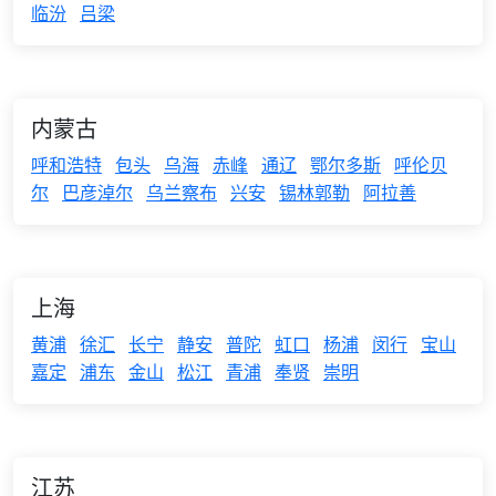
临汾
吕梁
内蒙古
呼和浩特
包头
乌海
赤峰
通辽
鄂尔多斯
呼伦贝
尔
巴彦淖尔
乌兰察布
兴安
锡林郭勒
阿拉善
上海
黄浦
徐汇
长宁
静安
普陀
虹口
杨浦
闵行
宝山
嘉定
浦东
金山
松江
青浦
奉贤
崇明
江苏