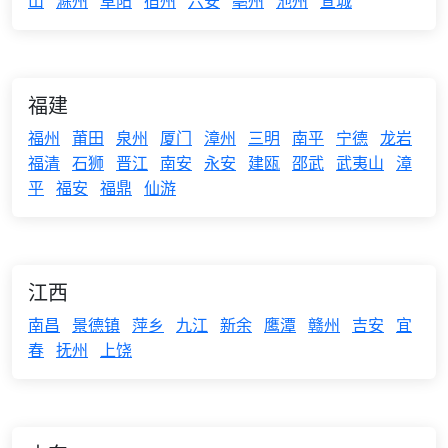
山
滁州
阜阳
宿州
六安
亳州
池州
宣城
福建
福州
莆田
泉州
厦门
漳州
三明
南平
宁德
龙岩
福清
石狮
晋江
南安
永安
建瓯
邵武
武夷山
漳
平
福安
福鼎
仙游
江西
南昌
景德镇
萍乡
九江
新余
鹰潭
赣州
吉安
宜
春
抚州
上饶