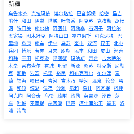
新疆
乌鲁木齐
克拉玛依
博尔塔拉
巴音郭楞
哈密
昌吉
喀什
和田
伊犁
塔城
吐鲁番
阿克苏
克孜勒
胡杨
河
铁门关
库尔勒
阿图什
阿勒泰
石河子
阿拉尔
五家渠
图木舒克
阿拉山口
霍尔果斯
可克达拉
巴
里坤
阜康
库车
伊宁
乌苏
奎屯
双河
昆玉
北屯
兵团
博乐
若羌
且末
尉犁
民丰
和田
皮山
鄯善
和静
于田
托克逊
呼图壁
玛纳斯
奇台
吉木萨尔
木垒
察布查尔
霍城
巩留
新源
昭苏
特克斯
尼勒
克
额敏
沙湾
托里
裕民
和布克赛尔
布尔津
富
蕴
福海
哈巴河
青河
吉木乃
精河
温泉
轮台
焉
耆
和硕
博湖
温宿
沙雅
新和
乌什
阿瓦提
柯坪
阿克陶
阿合奇
乌恰
疏附
疏勒
英吉沙
泽普
莎
车
叶城
麦盖提
岳普湖
巴楚
塔什库尔干
墨玉
洛
浦
策勒