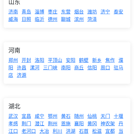
山东
济南
青岛
淄博
枣庄
东营
烟台
潍坊
济宁
泰安
威海
日照
临沂
德州
聊城
滨州
菏泽
河南
郑州
开封
洛阳
平顶山
安阳
鹤壁
新乡
焦作
濮
阳
许昌
漯河
三门峡
南阳
商丘
信阳
周口
驻马
店
济源
湖北
武汉
宜昌
咸宁
鄂州
黄石
随州
仙桃
天门
十堰
孝感
荆门
潜江
荆州
恩施
襄阳
黄冈
神农架
丹
江口
老河口
大冶
利川
洪湖
石首
松滋
宜都
当