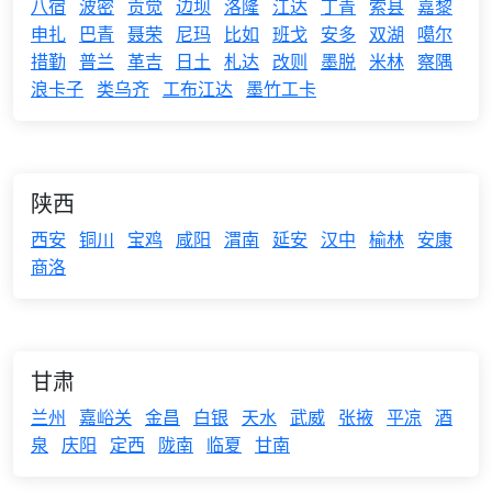
八宿
波密
贡觉
边坝
洛隆
江达
丁青
索县
嘉黎
申扎
巴青
聂荣
尼玛
比如
班戈
安多
双湖
噶尔
措勤
普兰
革吉
日土
札达
改则
墨脱
米林
察隅
浪卡子
类乌齐
工布江达
墨竹工卡
陕西
西安
铜川
宝鸡
咸阳
渭南
延安
汉中
榆林
安康
商洛
甘肃
兰州
嘉峪关
金昌
白银
天水
武威
张掖
平凉
酒
泉
庆阳
定西
陇南
临夏
甘南