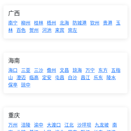
广西
南宁
柳州
桂林
梧州
北海
防城港
钦州
贵港
玉
林
百色
贺州
河池
来宾
崇左
海南
海口
三亚
三沙
儋州
文昌
琼海
万宁
东方
五指
山
澄迈
临高
定安
屯昌
白沙
昌江
乐东
陵水
保亭
琼中
重庆
万州
涪陵
渝中
大渡口
江北
沙坪坝
九龙坡
南