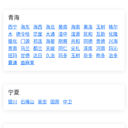
青海
西宁
海东
海西
海北
黄南
海南
果洛
玉树
格尔
木
德令哈
茫崖
大通
湟中
湟源
民和
互助
化隆
循化
门源
祁连
海晏
刚察
共和
同德
贵德
兴海
贵南
乌兰
都兰
天峻
同仁
尖扎
泽库
河南
玛沁
班玛
甘德
达日
久治
玛多
玉树
杂多
称多
治多
囊谦
曲麻莱
宁夏
银川
石嘴山
吴忠
固原
中卫