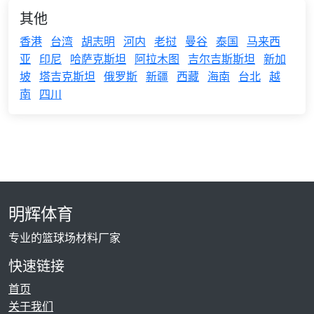
其他
香港
台湾
胡志明
河内
老挝
曼谷
泰国
马来西
亚
印尼
哈萨克斯坦
阿拉木图
吉尔吉斯斯坦
新加
坡
塔吉克斯坦
俄罗斯
新疆
西藏
海南
台北
越
南
四川
明辉体育
专业的篮球场材料厂家
快速链接
首页
关于我们