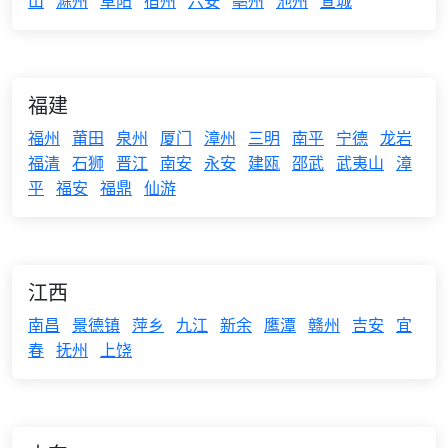
山
滁州
阜阳
宿州
六安
亳州
池州
宣城
福建
福州
莆田
泉州
厦门
漳州
三明
南平
宁德
龙岩
福清
石狮
晋江
南安
永安
建瓯
邵武
武夷山
漳
平
福安
福鼎
仙游
江西
南昌
景德镇
萍乡
九江
新余
鹰潭
赣州
吉安
宜
春
抚州
上饶