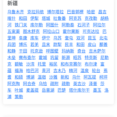
新疆
乌鲁木齐
克拉玛依
博尔塔拉
巴音郭楞
哈密
昌吉
喀什
和田
伊犁
塔城
吐鲁番
阿克苏
克孜勒
胡杨
河
铁门关
库尔勒
阿图什
阿勒泰
石河子
阿拉尔
五家渠
图木舒克
阿拉山口
霍尔果斯
可克达拉
巴
里坤
阜康
库车
伊宁
乌苏
奎屯
双河
昆玉
北屯
兵团
博乐
若羌
且末
尉犁
民丰
和田
皮山
鄯善
和静
于田
托克逊
呼图壁
玛纳斯
奇台
吉木萨尔
木垒
察布查尔
霍城
巩留
新源
昭苏
特克斯
尼勒
克
额敏
沙湾
托里
裕民
和布克赛尔
布尔津
富
蕴
福海
哈巴河
青河
吉木乃
精河
温泉
轮台
焉
耆
和硕
博湖
温宿
沙雅
新和
乌什
阿瓦提
柯坪
阿克陶
阿合奇
乌恰
疏附
疏勒
英吉沙
泽普
莎
车
叶城
麦盖提
岳普湖
巴楚
塔什库尔干
墨玉
洛
浦
策勒