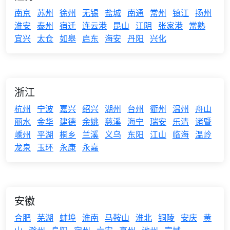
南京
苏州
徐州
无锡
盐城
南通
常州
镇江
扬州
淮安
泰州
宿迁
连云港
昆山
江阴
张家港
常熟
宜兴
太仓
如皋
启东
海安
丹阳
兴化
浙江
杭州
宁波
嘉兴
绍兴
湖州
台州
衢州
温州
舟山
丽水
金华
建德
余姚
慈溪
海宁
瑞安
乐清
诸暨
嵊州
平湖
桐乡
兰溪
义乌
东阳
江山
临海
温岭
龙泉
玉环
永康
永嘉
安徽
合肥
芜湖
蚌埠
淮南
马鞍山
淮北
铜陵
安庆
黄