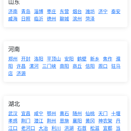
山东
济南
青岛
淄博
枣庄
东营
烟台
潍坊
济宁
泰安
威海
日照
临沂
德州
聊城
滨州
菏泽
河南
郑州
开封
洛阳
平顶山
安阳
鹤壁
新乡
焦作
濮
阳
许昌
漯河
三门峡
南阳
商丘
信阳
周口
驻马
店
济源
湖北
武汉
宜昌
咸宁
鄂州
黄石
随州
仙桃
天门
十堰
孝感
荆门
潜江
荆州
恩施
襄阳
黄冈
神农架
丹
江口
老河口
大冶
利川
洪湖
石首
松滋
宜都
当