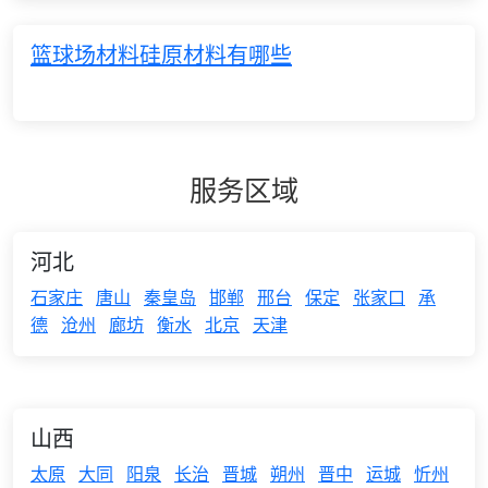
篮球场材料硅原材料有哪些
服务区域
河北
石家庄
唐山
秦皇岛
邯郸
邢台
保定
张家口
承
德
沧州
廊坊
衡水
北京
天津
山西
太原
大同
阳泉
长治
晋城
朔州
晋中
运城
忻州