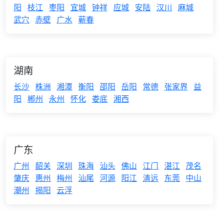
阳
枝江
枣阳
宜城
钟祥
应城
安陆
汉川
麻城
武穴
赤壁
广水
蕲春
湖南
长沙
株洲
湘潭
衡阳
邵阳
岳阳
常德
张家界
益
阳
郴州
永州
怀化
娄底
湘西
广东
广州
韶关
深圳
珠海
汕头
佛山
江门
湛江
茂名
肇庆
惠州
梅州
汕尾
河源
阳江
清远
东莞
中山
潮州
揭阳
云浮