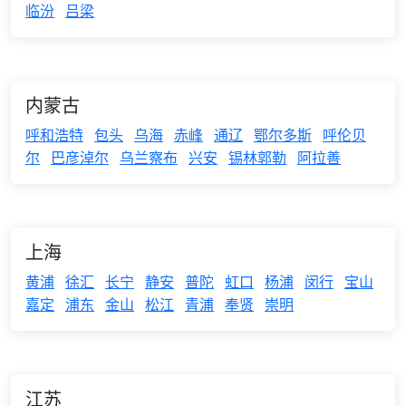
临汾
吕梁
内蒙古
呼和浩特
包头
乌海
赤峰
通辽
鄂尔多斯
呼伦贝
尔
巴彦淖尔
乌兰察布
兴安
锡林郭勒
阿拉善
上海
黄浦
徐汇
长宁
静安
普陀
虹口
杨浦
闵行
宝山
嘉定
浦东
金山
松江
青浦
奉贤
崇明
江苏