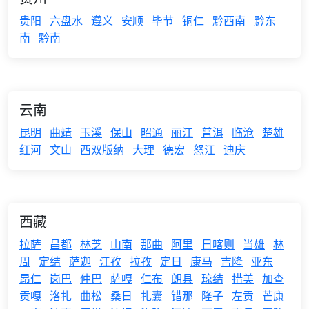
贵阳
六盘水
遵义
安顺
毕节
铜仁
黔西南
黔东
南
黔南
云南
昆明
曲靖
玉溪
保山
昭通
丽江
普洱
临沧
楚雄
红河
文山
西双版纳
大理
德宏
怒江
迪庆
西藏
拉萨
昌都
林芝
山南
那曲
阿里
日喀则
当雄
林
周
定结
萨迦
江孜
拉孜
定日
康马
吉隆
亚东
昂仁
岗巴
仲巴
萨嘎
仁布
朗县
琼结
措美
加查
贡嘎
洛扎
曲松
桑日
扎囊
错那
隆子
左贡
芒康