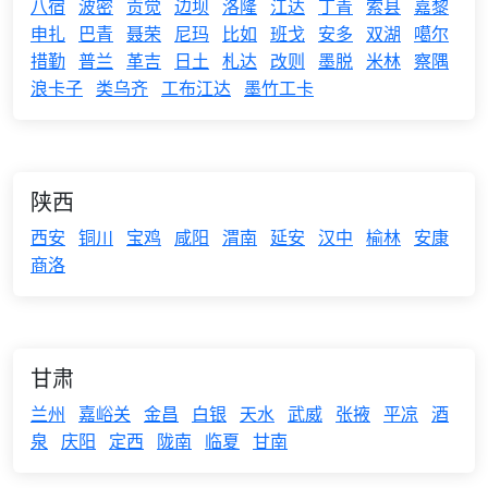
八宿
波密
贡觉
边坝
洛隆
江达
丁青
索县
嘉黎
申扎
巴青
聂荣
尼玛
比如
班戈
安多
双湖
噶尔
措勤
普兰
革吉
日土
札达
改则
墨脱
米林
察隅
浪卡子
类乌齐
工布江达
墨竹工卡
陕西
西安
铜川
宝鸡
咸阳
渭南
延安
汉中
榆林
安康
商洛
甘肃
兰州
嘉峪关
金昌
白银
天水
武威
张掖
平凉
酒
泉
庆阳
定西
陇南
临夏
甘南