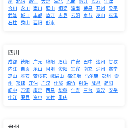
岸
北碚
綦江
大足
渝北
巴南
黔江
长寿
江津
合川
永川
南川
璧山
铜梁
潼南
荣昌
开州
梁平
武隆
城口
丰都
垫江
忠县
云阳
奉节
巫山
巫溪
石柱
秀山
酉阳
彭水
四川
成都
德阳
广元
绵阳
眉山
广安
巴中
达州
甘孜
内江
自贡
乐山
阿坝
资阳
宜宾
南充
泸州
遂宁
凉山
雅安
攀枝花
峨眉山
都江堰
马尔康
彭州
崇
州
邛崃
江油
广汉
什邡
绵竹
射洪
隆昌
简阳
阆中
万源
康定
西昌
华蓥
仁寿
三台
宣汉
安岳
中江
渠县
资中
大竹
重庆
贵州