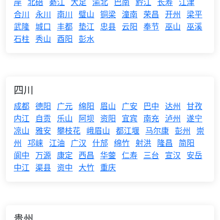
岸
北碚
綦江
大足
渝北
巴南
黔江
长寿
江津
合川
永川
南川
璧山
铜梁
潼南
荣昌
开州
梁平
武隆
城口
丰都
垫江
忠县
云阳
奉节
巫山
巫溪
石柱
秀山
酉阳
彭水
四川
成都
德阳
广元
绵阳
眉山
广安
巴中
达州
甘孜
内江
自贡
乐山
阿坝
资阳
宜宾
南充
泸州
遂宁
凉山
雅安
攀枝花
峨眉山
都江堰
马尔康
彭州
崇
州
邛崃
江油
广汉
什邡
绵竹
射洪
隆昌
简阳
阆中
万源
康定
西昌
华蓥
仁寿
三台
宣汉
安岳
中江
渠县
资中
大竹
重庆
贵州