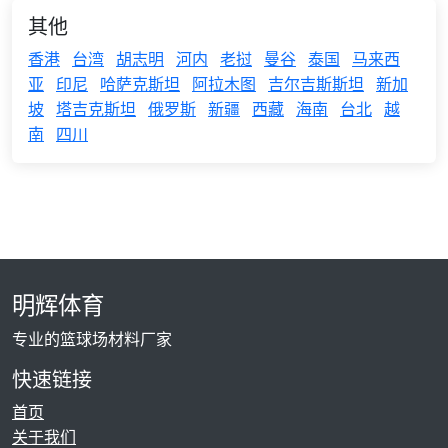
其他
香港
台湾
胡志明
河内
老挝
曼谷
泰国
马来西
亚
印尼
哈萨克斯坦
阿拉木图
吉尔吉斯斯坦
新加
坡
塔吉克斯坦
俄罗斯
新疆
西藏
海南
台北
越
南
四川
明辉体育
专业的篮球场材料厂家
快速链接
首页
关于我们