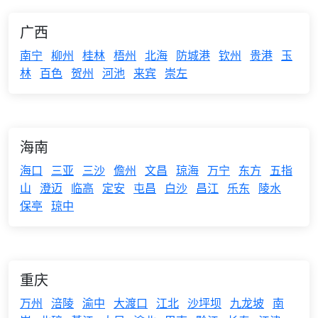
广西
南宁
柳州
桂林
梧州
北海
防城港
钦州
贵港
玉
林
百色
贺州
河池
来宾
崇左
海南
海口
三亚
三沙
儋州
文昌
琼海
万宁
东方
五指
山
澄迈
临高
定安
屯昌
白沙
昌江
乐东
陵水
保亭
琼中
重庆
万州
涪陵
渝中
大渡口
江北
沙坪坝
九龙坡
南