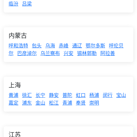
临汾
吕梁
内蒙古
呼和浩特
包头
乌海
赤峰
通辽
鄂尔多斯
呼伦贝
尔
巴彦淖尔
乌兰察布
兴安
锡林郭勒
阿拉善
上海
黄浦
徐汇
长宁
静安
普陀
虹口
杨浦
闵行
宝山
嘉定
浦东
金山
松江
青浦
奉贤
崇明
江苏