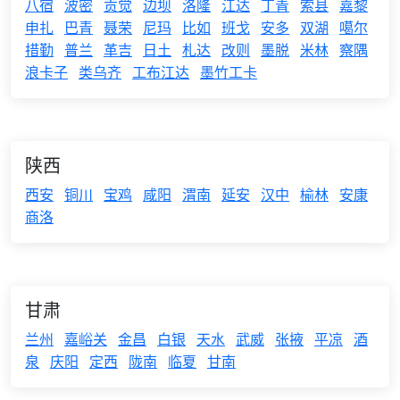
八宿
波密
贡觉
边坝
洛隆
江达
丁青
索县
嘉黎
申扎
巴青
聂荣
尼玛
比如
班戈
安多
双湖
噶尔
措勤
普兰
革吉
日土
札达
改则
墨脱
米林
察隅
浪卡子
类乌齐
工布江达
墨竹工卡
陕西
西安
铜川
宝鸡
咸阳
渭南
延安
汉中
榆林
安康
商洛
甘肃
兰州
嘉峪关
金昌
白银
天水
武威
张掖
平凉
酒
泉
庆阳
定西
陇南
临夏
甘南