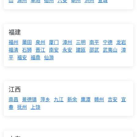
山
滁州
阜阳
宿州
六安
亳州
池州
宣城
福建
福州
莆田
泉州
厦门
漳州
三明
南平
宁德
龙岩
福清
石狮
晋江
南安
永安
建瓯
邵武
武夷山
漳
平
福安
福鼎
仙游
江西
南昌
景德镇
萍乡
九江
新余
鹰潭
赣州
吉安
宜
春
抚州
上饶