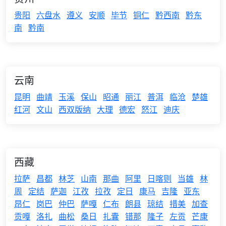
贵阳
六盘水
遵义
安顺
毕节
铜仁
黔西南
黔东
南
黔南
云南
昆明
曲靖
玉溪
保山
昭通
丽江
普洱
临沧
楚雄
红河
文山
西双版纳
大理
德宏
怒江
迪庆
西藏
拉萨
昌都
林芝
山南
那曲
阿里
日喀则
当雄
林
周
定结
萨迦
江孜
拉孜
定日
康马
吉隆
亚东
昂仁
岗巴
仲巴
萨嘎
仁布
朗县
琼结
措美
加查
贡嘎
洛扎
曲松
桑日
扎囊
错那
隆子
左贡
芒康