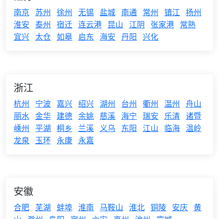
南京
苏州
徐州
无锡
盐城
南通
常州
镇江
扬州
淮安
泰州
宿迁
连云港
昆山
江阴
张家港
常熟
宜兴
太仓
如皋
启东
海安
丹阳
兴化
浙江
杭州
宁波
嘉兴
绍兴
湖州
台州
衢州
温州
舟山
丽水
金华
建德
余姚
慈溪
海宁
瑞安
乐清
诸暨
嵊州
平湖
桐乡
兰溪
义乌
东阳
江山
临海
温岭
龙泉
玉环
永康
永嘉
安徽
合肥
芜湖
蚌埠
淮南
马鞍山
淮北
铜陵
安庆
黄