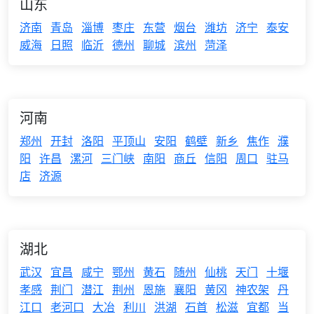
山东
济南
青岛
淄博
枣庄
东营
烟台
潍坊
济宁
泰安
威海
日照
临沂
德州
聊城
滨州
菏泽
河南
郑州
开封
洛阳
平顶山
安阳
鹤壁
新乡
焦作
濮
阳
许昌
漯河
三门峡
南阳
商丘
信阳
周口
驻马
店
济源
湖北
武汉
宜昌
咸宁
鄂州
黄石
随州
仙桃
天门
十堰
孝感
荆门
潜江
荆州
恩施
襄阳
黄冈
神农架
丹
江口
老河口
大冶
利川
洪湖
石首
松滋
宜都
当