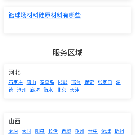
篮球场材料硅原材料有哪些
服务区域
河北
石家庄
唐山
秦皇岛
邯郸
邢台
保定
张家口
承
德
沧州
廊坊
衡水
北京
天津
山西
太原
大同
阳泉
长治
晋城
朔州
晋中
运城
忻州