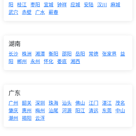
阳
枝江
枣阳
宜城
钟祥
应城
安陆
汉川
麻城
武穴
赤壁
广水
蕲春
湖南
长沙
株洲
湘潭
衡阳
邵阳
岳阳
常德
张家界
益
阳
郴州
永州
怀化
娄底
湘西
广东
广州
韶关
深圳
珠海
汕头
佛山
江门
湛江
茂名
肇庆
惠州
梅州
汕尾
河源
阳江
清远
东莞
中山
潮州
揭阳
云浮