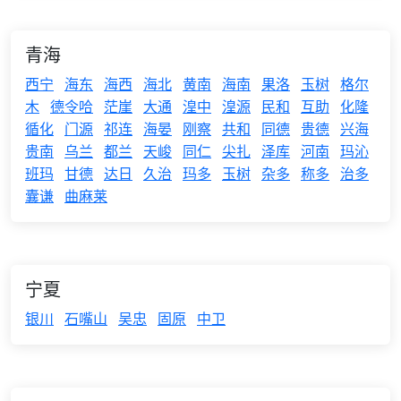
青海
西宁
海东
海西
海北
黄南
海南
果洛
玉树
格尔
木
德令哈
茫崖
大通
湟中
湟源
民和
互助
化隆
循化
门源
祁连
海晏
刚察
共和
同德
贵德
兴海
贵南
乌兰
都兰
天峻
同仁
尖扎
泽库
河南
玛沁
班玛
甘德
达日
久治
玛多
玉树
杂多
称多
治多
囊谦
曲麻莱
宁夏
银川
石嘴山
吴忠
固原
中卫