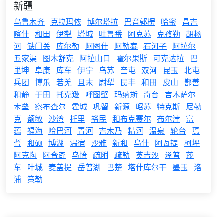
新疆
乌鲁木齐
克拉玛依
博尔塔拉
巴音郭楞
哈密
昌吉
喀什
和田
伊犁
塔城
吐鲁番
阿克苏
克孜勒
胡杨
河
铁门关
库尔勒
阿图什
阿勒泰
石河子
阿拉尔
五家渠
图木舒克
阿拉山口
霍尔果斯
可克达拉
巴
里坤
阜康
库车
伊宁
乌苏
奎屯
双河
昆玉
北屯
兵团
博乐
若羌
且末
尉犁
民丰
和田
皮山
鄯善
和静
于田
托克逊
呼图壁
玛纳斯
奇台
吉木萨尔
木垒
察布查尔
霍城
巩留
新源
昭苏
特克斯
尼勒
克
额敏
沙湾
托里
裕民
和布克赛尔
布尔津
富
蕴
福海
哈巴河
青河
吉木乃
精河
温泉
轮台
焉
耆
和硕
博湖
温宿
沙雅
新和
乌什
阿瓦提
柯坪
阿克陶
阿合奇
乌恰
疏附
疏勒
英吉沙
泽普
莎
车
叶城
麦盖提
岳普湖
巴楚
塔什库尔干
墨玉
洛
浦
策勒