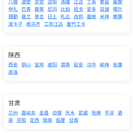
八宿
波密
贡觉
边坝
洛隆
江达
丁青
索县
嘉黎
申扎
巴青
聂荣
尼玛
比如
班戈
安多
双湖
噶尔
措勤
普兰
革吉
日土
札达
改则
墨脱
米林
察隅
浪卡子
类乌齐
工布江达
墨竹工卡
陕西
西安
铜川
宝鸡
咸阳
渭南
延安
汉中
榆林
安康
商洛
甘肃
兰州
嘉峪关
金昌
白银
天水
武威
张掖
平凉
酒
泉
庆阳
定西
陇南
临夏
甘南