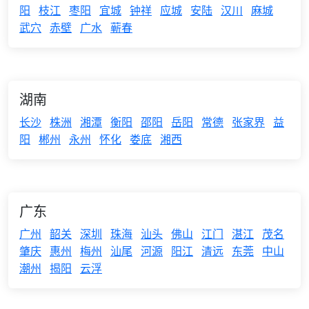
阳
枝江
枣阳
宜城
钟祥
应城
安陆
汉川
麻城
武穴
赤壁
广水
蕲春
湖南
长沙
株洲
湘潭
衡阳
邵阳
岳阳
常德
张家界
益
阳
郴州
永州
怀化
娄底
湘西
广东
广州
韶关
深圳
珠海
汕头
佛山
江门
湛江
茂名
肇庆
惠州
梅州
汕尾
河源
阳江
清远
东莞
中山
潮州
揭阳
云浮