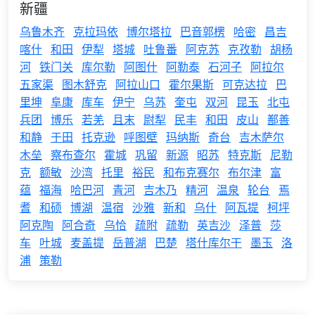
新疆
乌鲁木齐
克拉玛依
博尔塔拉
巴音郭楞
哈密
昌吉
喀什
和田
伊犁
塔城
吐鲁番
阿克苏
克孜勒
胡杨
河
铁门关
库尔勒
阿图什
阿勒泰
石河子
阿拉尔
五家渠
图木舒克
阿拉山口
霍尔果斯
可克达拉
巴
里坤
阜康
库车
伊宁
乌苏
奎屯
双河
昆玉
北屯
兵团
博乐
若羌
且末
尉犁
民丰
和田
皮山
鄯善
和静
于田
托克逊
呼图壁
玛纳斯
奇台
吉木萨尔
木垒
察布查尔
霍城
巩留
新源
昭苏
特克斯
尼勒
克
额敏
沙湾
托里
裕民
和布克赛尔
布尔津
富
蕴
福海
哈巴河
青河
吉木乃
精河
温泉
轮台
焉
耆
和硕
博湖
温宿
沙雅
新和
乌什
阿瓦提
柯坪
阿克陶
阿合奇
乌恰
疏附
疏勒
英吉沙
泽普
莎
车
叶城
麦盖提
岳普湖
巴楚
塔什库尔干
墨玉
洛
浦
策勒