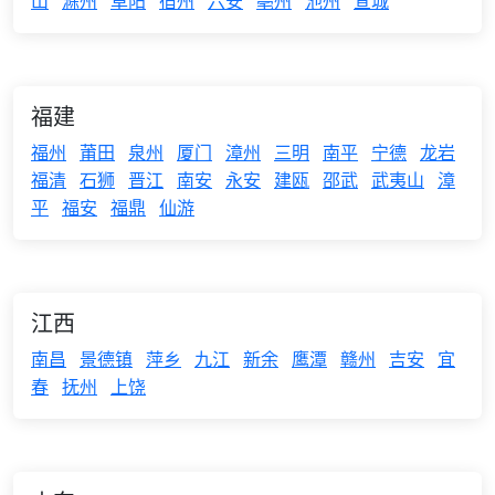
山
滁州
阜阳
宿州
六安
亳州
池州
宣城
福建
福州
莆田
泉州
厦门
漳州
三明
南平
宁德
龙岩
福清
石狮
晋江
南安
永安
建瓯
邵武
武夷山
漳
平
福安
福鼎
仙游
江西
南昌
景德镇
萍乡
九江
新余
鹰潭
赣州
吉安
宜
春
抚州
上饶