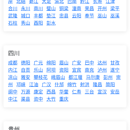
岸
北碚
綦江
大足
渝北
巴南
黔江
长寿
江津
合川
永川
南川
璧山
铜梁
潼南
荣昌
开州
梁平
武隆
城口
丰都
垫江
忠县
云阳
奉节
巫山
巫溪
石柱
秀山
酉阳
彭水
四川
成都
德阳
广元
绵阳
眉山
广安
巴中
达州
甘孜
内江
自贡
乐山
阿坝
资阳
宜宾
南充
泸州
遂宁
凉山
雅安
攀枝花
峨眉山
都江堰
马尔康
彭州
崇
州
邛崃
江油
广汉
什邡
绵竹
射洪
隆昌
简阳
阆中
万源
康定
西昌
华蓥
仁寿
三台
宣汉
安岳
中江
渠县
资中
大竹
重庆
贵州