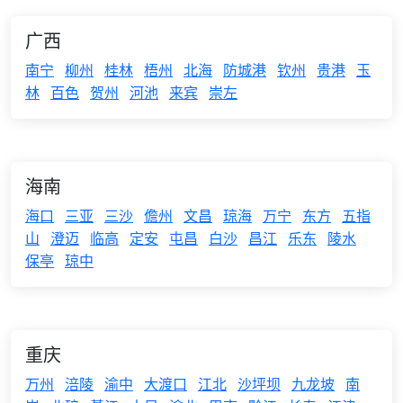
广西
南宁
柳州
桂林
梧州
北海
防城港
钦州
贵港
玉
林
百色
贺州
河池
来宾
崇左
海南
海口
三亚
三沙
儋州
文昌
琼海
万宁
东方
五指
山
澄迈
临高
定安
屯昌
白沙
昌江
乐东
陵水
保亭
琼中
重庆
万州
涪陵
渝中
大渡口
江北
沙坪坝
九龙坡
南