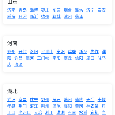
山东
济南
青岛
淄博
枣庄
东营
烟台
潍坊
济宁
泰安
威海
日照
临沂
德州
聊城
滨州
菏泽
河南
郑州
开封
洛阳
平顶山
安阳
鹤壁
新乡
焦作
濮
阳
许昌
漯河
三门峡
南阳
商丘
信阳
周口
驻马
店
济源
湖北
武汉
宜昌
咸宁
鄂州
黄石
随州
仙桃
天门
十堰
孝感
荆门
潜江
荆州
恩施
襄阳
黄冈
神农架
丹
江口
老河口
大冶
利川
洪湖
石首
松滋
宜都
当