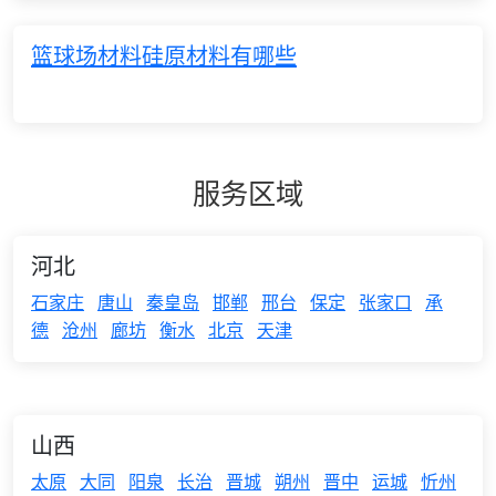
篮球场材料硅原材料有哪些
服务区域
河北
石家庄
唐山
秦皇岛
邯郸
邢台
保定
张家口
承
德
沧州
廊坊
衡水
北京
天津
山西
太原
大同
阳泉
长治
晋城
朔州
晋中
运城
忻州