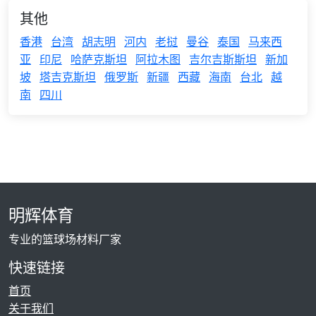
其他
香港
台湾
胡志明
河内
老挝
曼谷
泰国
马来西
亚
印尼
哈萨克斯坦
阿拉木图
吉尔吉斯斯坦
新加
坡
塔吉克斯坦
俄罗斯
新疆
西藏
海南
台北
越
南
四川
明辉体育
专业的篮球场材料厂家
快速链接
首页
关于我们