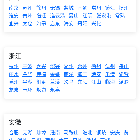
南京
苏州
徐州
无锡
盐城
南通
常州
镇江
扬州
淮安
泰州
宿迁
连云港
昆山
江阴
张家港
常熟
宜兴
太仓
如皋
启东
海安
丹阳
兴化
浙江
杭州
宁波
嘉兴
绍兴
湖州
台州
衢州
温州
舟山
丽水
金华
建德
余姚
慈溪
海宁
瑞安
乐清
诸暨
嵊州
平湖
桐乡
兰溪
义乌
东阳
江山
临海
温岭
龙泉
玉环
永康
永嘉
安徽
合肥
芜湖
蚌埠
淮南
马鞍山
淮北
铜陵
安庆
黄