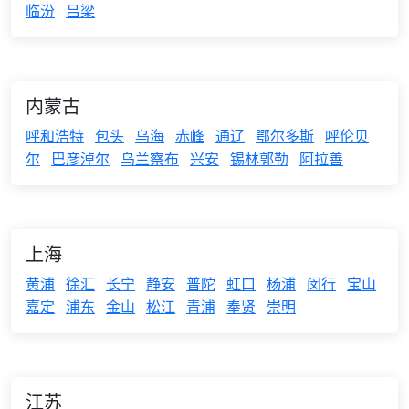
临汾
吕梁
内蒙古
呼和浩特
包头
乌海
赤峰
通辽
鄂尔多斯
呼伦贝
尔
巴彦淖尔
乌兰察布
兴安
锡林郭勒
阿拉善
上海
黄浦
徐汇
长宁
静安
普陀
虹口
杨浦
闵行
宝山
嘉定
浦东
金山
松江
青浦
奉贤
崇明
江苏