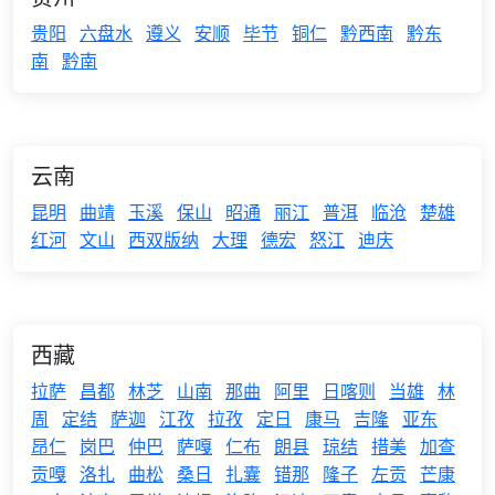
贵阳
六盘水
遵义
安顺
毕节
铜仁
黔西南
黔东
南
黔南
云南
昆明
曲靖
玉溪
保山
昭通
丽江
普洱
临沧
楚雄
红河
文山
西双版纳
大理
德宏
怒江
迪庆
西藏
拉萨
昌都
林芝
山南
那曲
阿里
日喀则
当雄
林
周
定结
萨迦
江孜
拉孜
定日
康马
吉隆
亚东
昂仁
岗巴
仲巴
萨嘎
仁布
朗县
琼结
措美
加查
贡嘎
洛扎
曲松
桑日
扎囊
错那
隆子
左贡
芒康